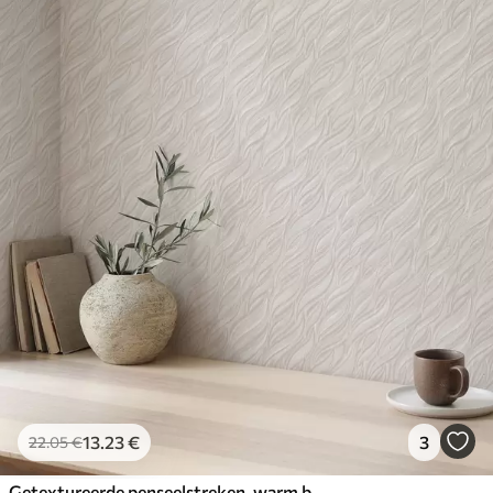
13
.23
€
3
22
.05
€
Getextureerde penseelstreken, warm beige