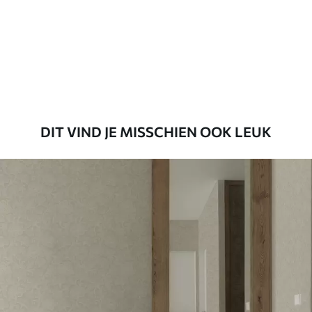
Standaard
45
.00
27
.00
€
/m²
Premium
56
.67
34
.00
€
/m²
DIT VIND JE MISSCHIEN OOK LEUK
Premium vinyl
65
.00
39
.00
€
/m²