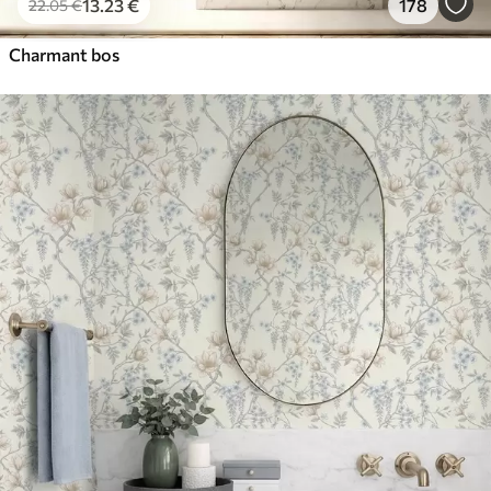
13
.23
€
178
22
.05
€
Charmant bos