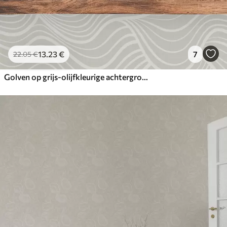
13
.23
€
7
22
.05
€
Golven op grijs-olijfkleurige achtergrond met stoftextuur