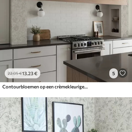
13
.23
€
5
22
.05
€
Contourbloemen op een crèmekleurige achtergrond, delicaat bloemenpatroon