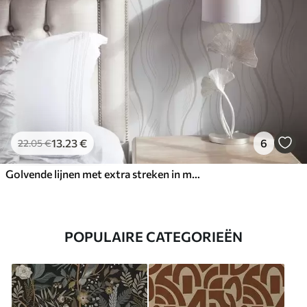
13
.23
€
6
22
.05
€
Golvende lijnen met extra streken in moderne stijl
POPULAIRE CATEGORIEËN