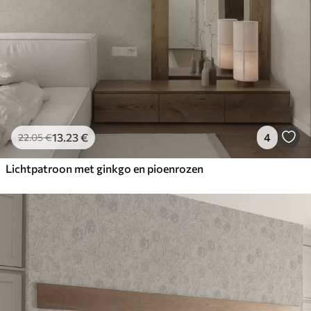
13
.23
€
4
22
.05
€
Lichtpatroon met ginkgo en pioenrozen