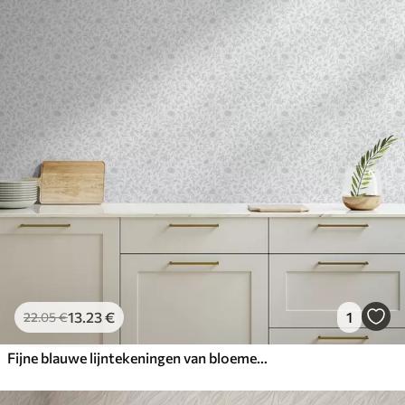
13
.23
€
1
22
.05
€
Fijne blauwe lijntekeningen van bloemen op een gebroken witte achtergrond