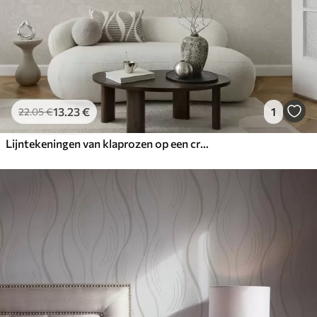
13
.23
€
1
22
.05
€
Lijntekeningen van klaprozen op een crèmekleurige achtergrond