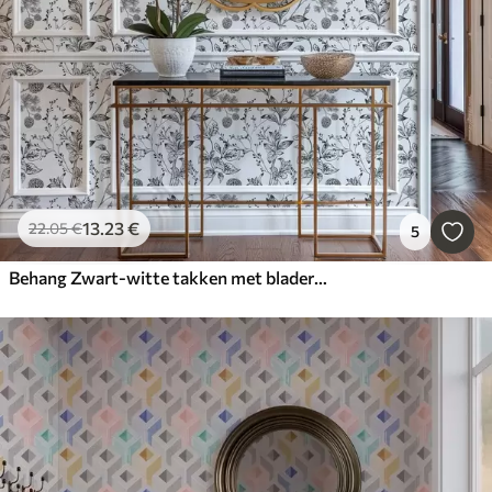
13
.23
€
22
.05
€
5
Behang Zwart-witte takken met bladeren op witte achtergrond