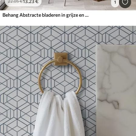
13
.23
€
22
.05
€
1
Behang Abstracte bladeren in grijze en gele tinten