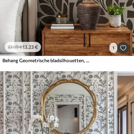
13
.23
€
22
.05
€
1
Behang Geometrische bladsilhouetten, donkerbruin op beige