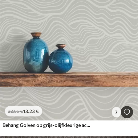
13
.23
€
22
.05
€
7
Behang Golven op grijs-olijfkleurige achtergrond met stoftextuur