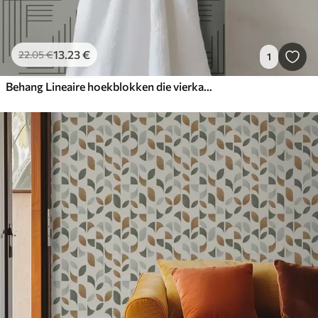
13
.23
€
22
.05
€
1
Behang Lineaire hoekblokken die vierkanten vormen op warm grijs