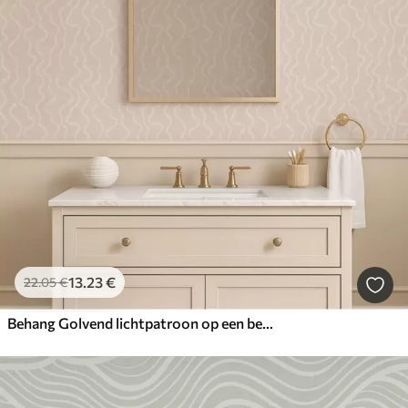
13
.23
€
22
.05
€
Behang Golvend lichtpatroon op een beige achtergrond