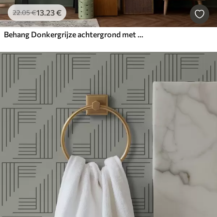
13
.23
€
22
.05
€
Behang Donkergrijze achtergrond met verticale gestructureerde strepen