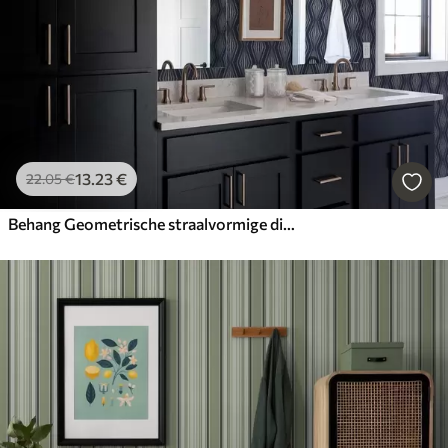
13
.23
€
22
.05
€
Behang Geometrische straalvormige diamanten op een donkerblauwe achtergrond