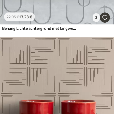
13
.23
€
22
.05
€
3
Behang Lichte achtergrond met langwerpige ovalen, grijze contouren