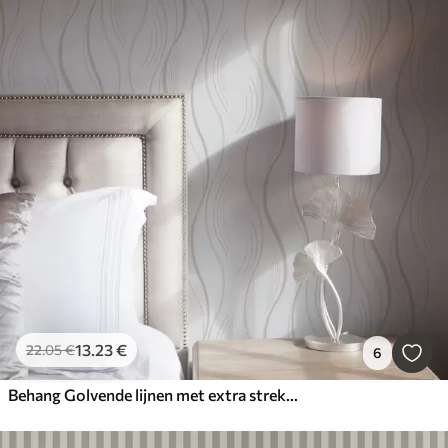
13
.23
€
22
.05
€
6
Behang Golvende lijnen met extra streken in moderne stijl