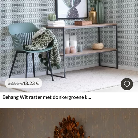
13
.23
€
22
.05
€
Behang Wit raster met donkergroene kruisen, geometrisch herhalend patroon