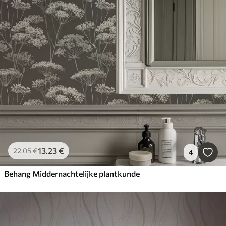
13
.23
€
22
.05
€
4
Behang Middernachtelijke plantkunde