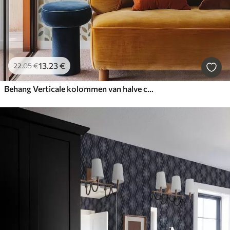
13
.23
€
22
.05
€
Behang Verticale kolommen van halve cirkels en bladeren, groen-terracotta