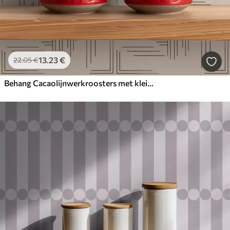
13
.23
€
22
.05
€
Behang Cacaolijnwerkroosters met kleine centrale kruisjes, beige