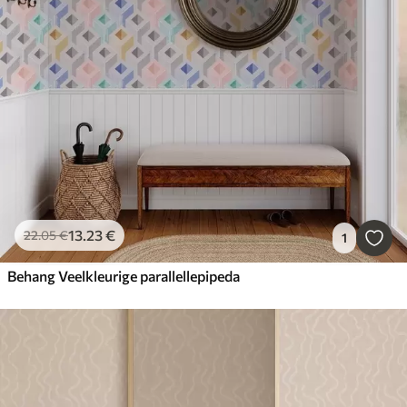
13
.23
€
22
.05
€
1
Behang Veelkleurige parallellepipeda