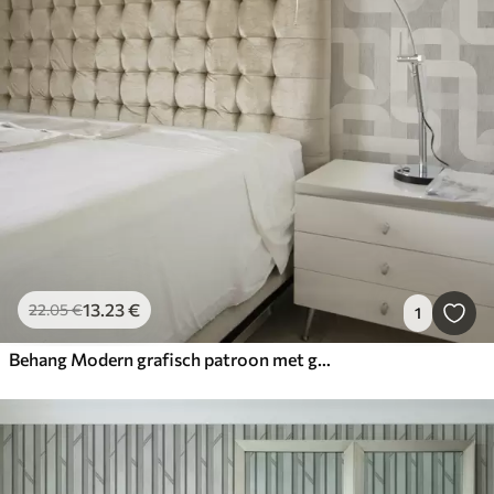
13
.23
€
22
.05
€
1
Behang Modern grafisch patroon met gebogen lijnen