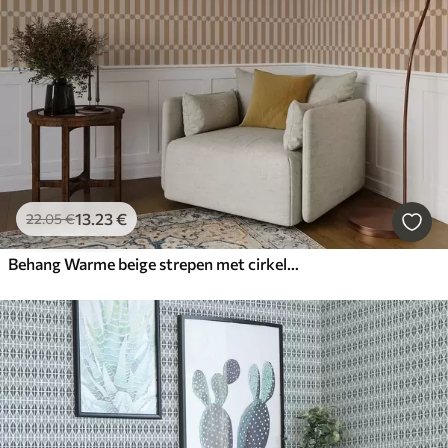
13
.23
€
22
.05
€
Behang Warme beige strepen met cirkels in het midden