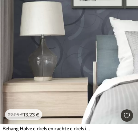
13
.23
€
22
.05
€
Behang Halve cirkels en zachte cirkels in een koel grijsblauw kleurenpalet