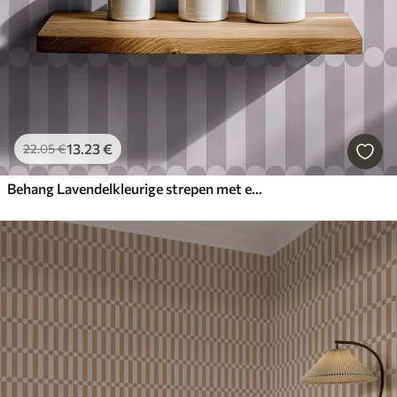
13
.23
€
22
.05
€
Behang Lavendelkleurige strepen met een rij cirkels in het midden