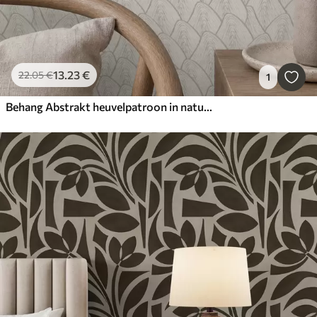
13
.23
€
22
.05
€
1
Behang Abstrakt heuvelpatroon in natuurlijke tinten