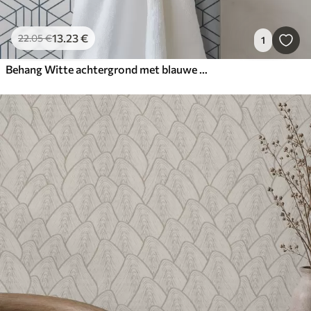
13
.23
€
22
.05
€
1
Behang Witte achtergrond met blauwe driedimensionale geometrische kubussen