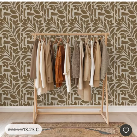
13
.23
€
22
.05
€