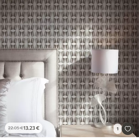
13
.23
€
22
.05
€
1