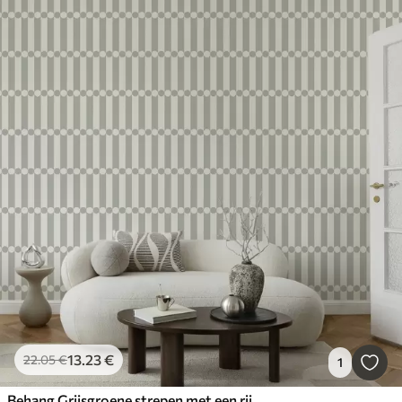
13
.23
€
22
.05
€
1
Behang Grijsgroene strepen met een rij cirkels in het midden