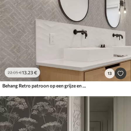
13
.23
€
22
.05
€
13
Behang Retro patroon op een grijze en beige achtergrond