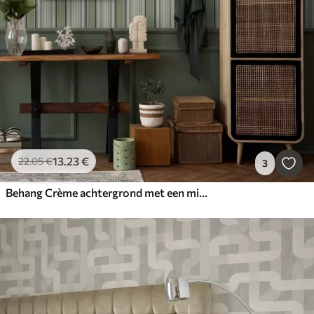
13
.23
€
22
.05
€
3
Behang Crème achtergrond met een mix van groene en zwarte strepen