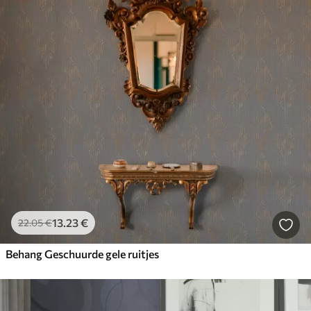
13
.23
€
22
.05
€
Behang Geschuurde gele ruitjes