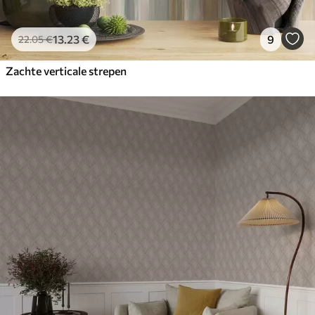
13
.23
€
9
22
.05
€
Zachte verticale strepen