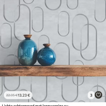
13
.23
€
3
22
.05
€
Lichte achtergrond met langwerpige ovalen, grijze contouren