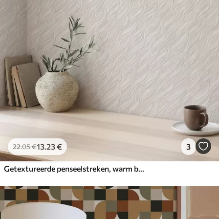
13
.23
€
3
22
.05
€
Getextureerde penseelstreken, warm beige