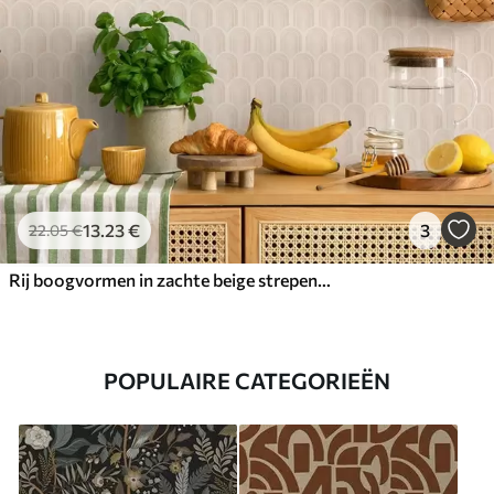
13
.23
€
3
22
.05
€
Rij boogvormen in zachte beige strepen, retro sfeer
POPULAIRE CATEGORIEËN