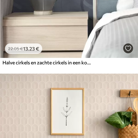
13
.23
€
22
.05
€
Halve cirkels en zachte cirkels in een koel grijsblauw kleurenpalet