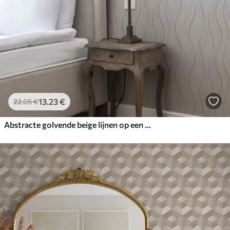
13
.23
€
22
.05
€
Abstracte golvende beige lijnen op een witte achtergrond