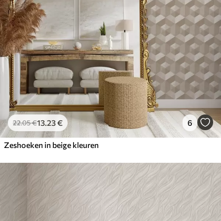
13
.23
€
6
22
.05
€
Zeshoeken in beige kleuren