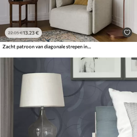
13
.23
€
22
.05
€
Zacht patroon van diagonale strepen in beige tinten