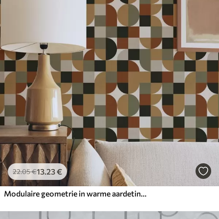
13
.23
€
22
.05
€
Modulaire geometrie in warme aardetinten