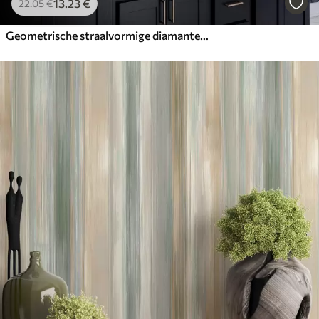
13
.23
€
22
.05
€
Geometrische straalvormige diamanten op een donkerblauwe achtergrond