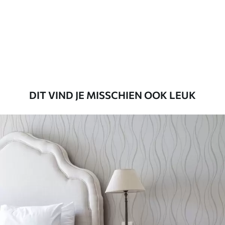
Standaard
45
.00
27
.00
€
/m²
Premium
56
.67
34
.00
€
/m²
DIT VIND JE MISSCHIEN OOK LEUK
Premium vinyl
65
.00
39
.00
€
/m²