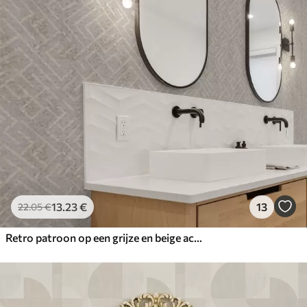
13
.23
€
13
22
.05
€
Retro patroon op een grijze en beige achtergrond