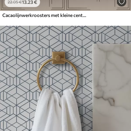
13
.23
€
22
.05
€
Cacaolijnwerkroosters met kleine centrale kruisjes, beige