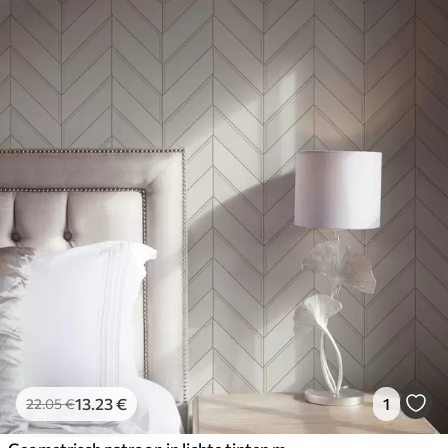
13
.23
€
1
22
.05
€