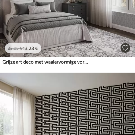
13
.23
€
22
.05
€
Grijze art deco met waaiervormige vormen