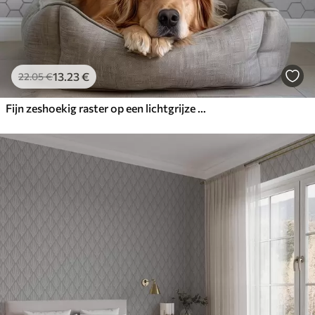
13
.23
€
22
.05
€
Fijn zeshoekig raster op een lichtgrijze gestructureerde achtergrond