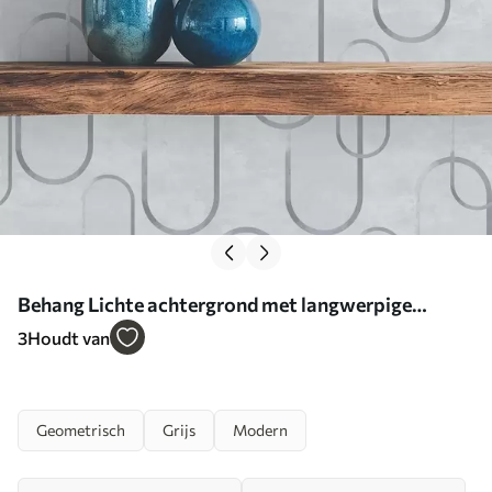
Behang Lichte achtergrond met langwerpige
ovalen, grijze contouren Nr. a00921
3
Houdt van
Geometrisch
Grijs
Modern