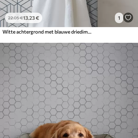
13
.23
€
1
22
.05
€
Witte achtergrond met blauwe driedimensionale geometrische kubussen