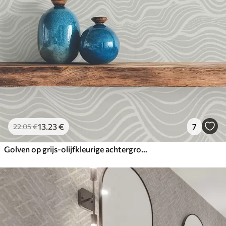
13
.23
€
7
22
.05
€
Golven op grijs-olijfkleurige achtergrond met stoftextuur