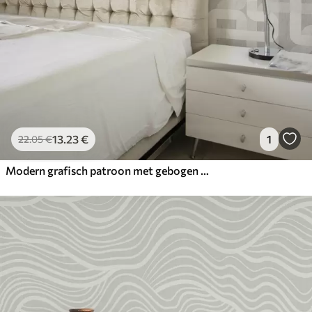
13
.23
€
1
22
.05
€
Modern grafisch patroon met gebogen lijnen