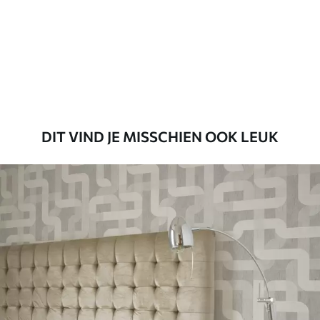
Standaard
45
.00
27
.00
€
/m²
Premium
56
.67
34
.00
€
/m²
DIT VIND JE MISSCHIEN OOK LEUK
Premium vinyl
65
.00
39
.00
€
/m²