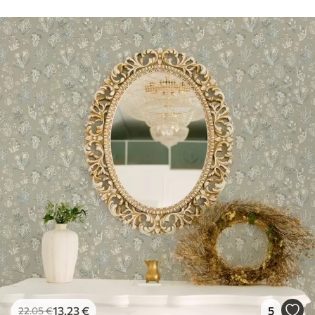
13
.23
€
5
22
.05
€