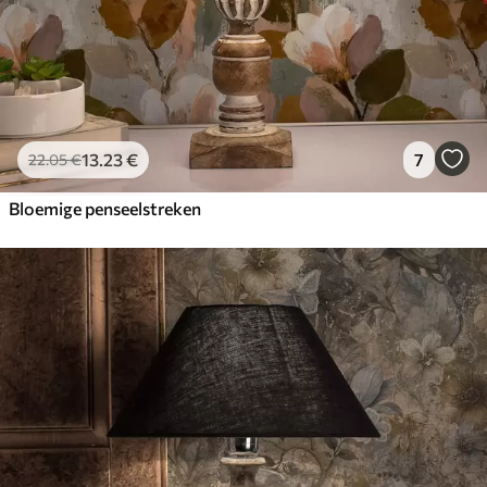
13
.23
€
7
22
.05
€
Bloemige penseelstreken