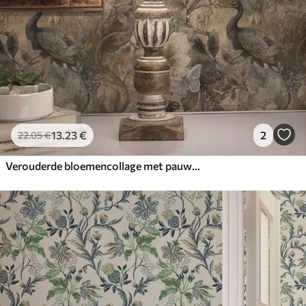
13
.23
€
2
22
.05
€
Verouderde bloemencollage met pauwen en vlinders