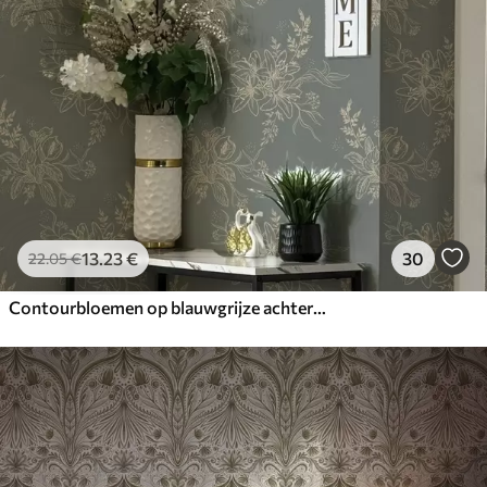
13
.23
€
30
22
.05
€
Contourbloemen op blauwgrijze achtergrond, elegant botanisch patroon