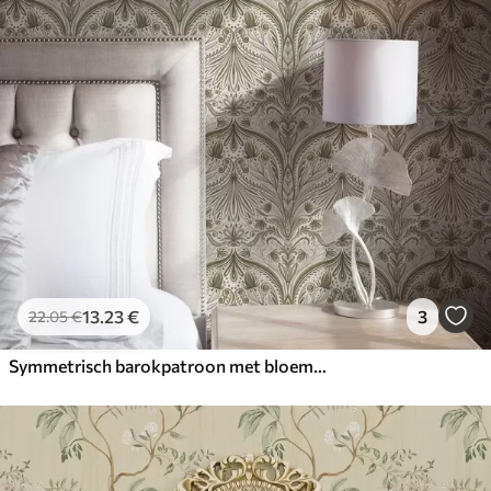
13
.23
€
3
22
.05
€
Symmetrisch barokpatroon met bloemmotieven