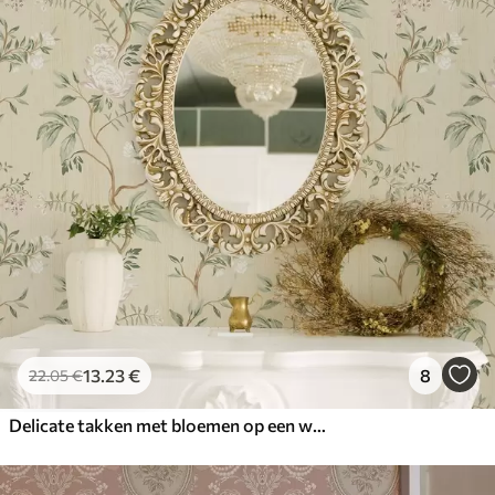
13
.23
€
8
22
.05
€
Delicate takken met bloemen op een warme crèmekleurige achtergrond