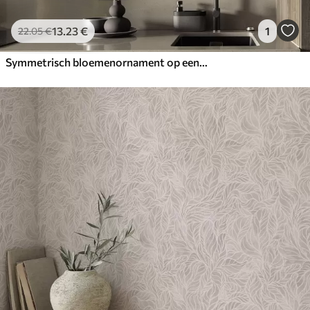
13
.23
€
1
22
.05
€
Symmetrisch bloemenornament op een donkergroene achtergrond