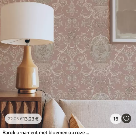
13
.23
€
16
22
.05
€
Barok ornament met bloemen op roze achtergrond