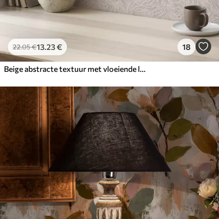
13
.23
€
18
22
.05
€
Beige abstracte textuur met vloeiende lijnen van bladeren