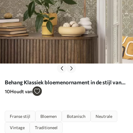
Behang Klassiek bloemenornament in de stijl van
William Morris Nr. a00171
10
Houdt van
Franse stijl
Bloemen
Botanisch
Neutrale
Vintage
Traditioneel