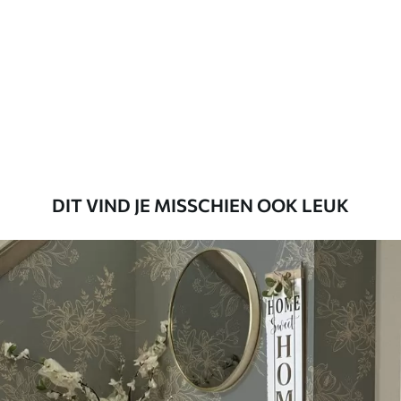
Beschikbare materialen
Standaard
45
.00
27
.00
€
/m²
Premium
56
.67
34
.00
€
/m²
DIT VIND JE MISSCHIEN OOK LEUK
Premium vinyl
65
.00
39
.00
€
/m²