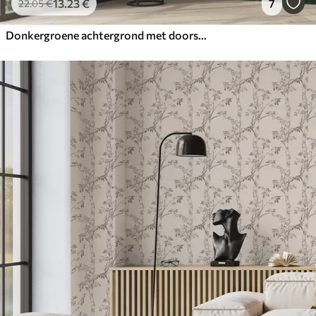
13
.23
€
7
22
.05
€
Donkergroene achtergrond met doorschijnende bladeren