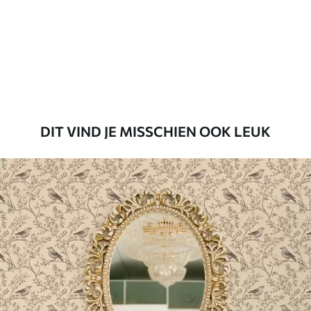
Standaard
45
.00
27
.00
€
/m²
Premium
56
.67
34
.00
€
/m²
DIT VIND JE MISSCHIEN OOK LEUK
Premium vinyl
65
.00
39
.00
€
/m²