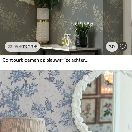
13
.23
€
30
22
.05
€
Contourbloemen op blauwgrijze achtergrond, elegant botanisch patroon