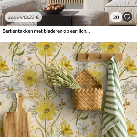
13
.23
€
20
22
.05
€
Berkentakken met bladeren op een lichte achtergrond