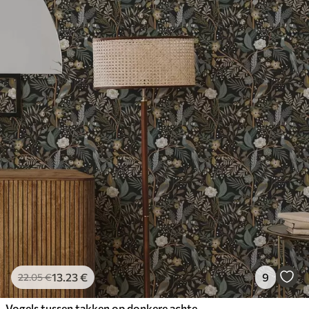
13
.23
€
9
22
.05
€
Vogels tussen takken op donkere achtergrond