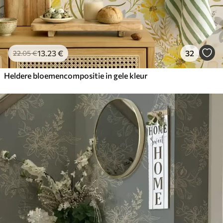
13
.23
€
32
22
.05
€
Heldere bloemencompositie in gele kleur