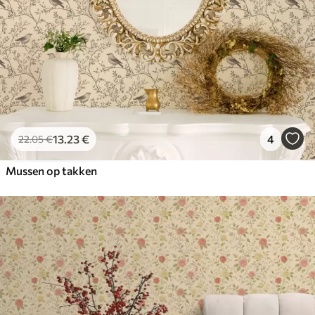
13
.23
€
4
22
.05
€
Mussen op takken