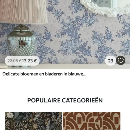
13
.23
€
23
22
.05
€
Delicate bloemen en bladeren in blauwe en blauwe kleuren op een lichte achtergrond
POPULAIRE CATEGORIEËN