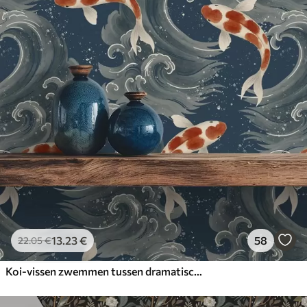
13
.23
€
58
22
.05
€
Koi-vissen zwemmen tussen dramatische oceaangolven