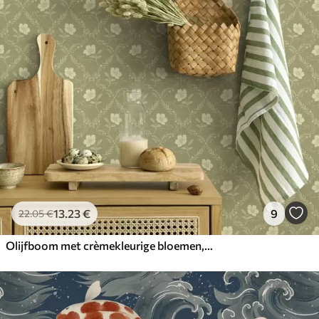
13
.23
€
9
22
.05
€
Olijfboom met crèmekleurige bloemen, retro ornament