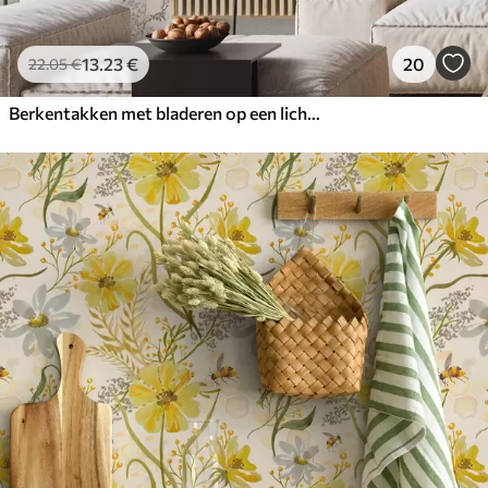
13
.23
€
20
22
.05
€
Berkentakken met bladeren op een lichte achtergrond