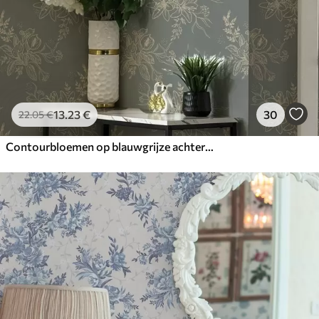
13
.23
€
30
22
.05
€
Contourbloemen op blauwgrijze achtergrond, elegant botanisch patroon