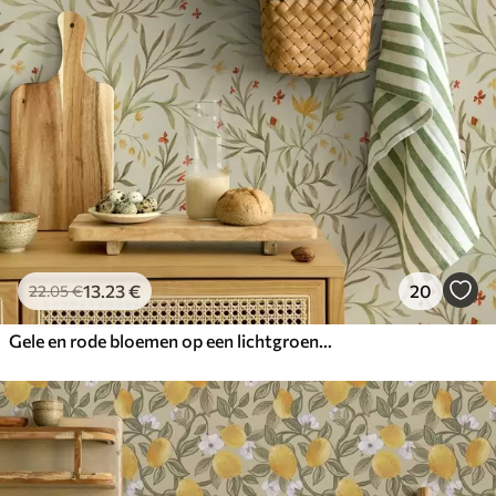
13
.23
€
20
22
.05
€
Gele en rode bloemen op een lichtgroene achtergrond