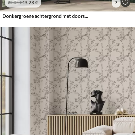
13
.23
€
7
22
.05
€
Donkergroene achtergrond met doorschijnende bladeren