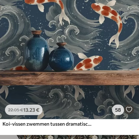
13
.23
€
58
22
.05
€
Koi-vissen zwemmen tussen dramatische oceaangolven