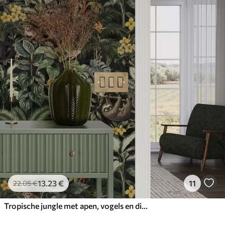
13
.23
€
11
22
.05
€
Tropische jungle met apen, vogels en dicht gebladerte