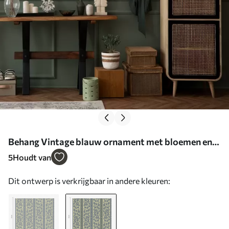
Behang Vintage blauw ornament met bloemen en
eikels Nr. a00181v1
5
Houdt van
Dit ontwerp is verkrijgbaar in andere kleuren: