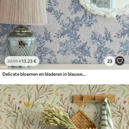
13
.23
€
23
22
.05
€
Delicate bloemen en bladeren in blauwe en blauwe kleuren op een lichte achtergrond