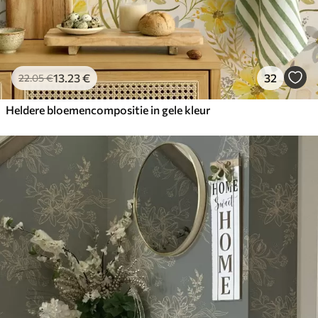
13
.23
€
32
22
.05
€
Heldere bloemencompositie in gele kleur