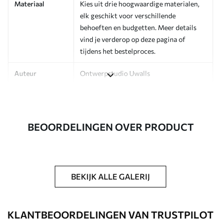
Materiaal
Kies uit drie hoogwaardige materialen,
elk geschikt voor verschillende
behoeften en budgetten. Meer details
vind je verderop op deze pagina of
tijdens het bestelproces.
Auteur
Ontwerpstudio Uwalls
Artikelnummer
a00181v1
Afwerking
Zijdeglans.
BEOORDELINGEN OVER PRODUCT
Productie
Op bestelling gedrukt en geleverd in
rollen tot 50 cm breed.
Extra opties
Beschikbaar met Vernislaag en/of
BEKIJK ALLE GALERIJ
behanglijm.
Schoonmaken
Kan voorzichtig worden gereinigd met
KLANTBEOORDELINGEN VAN TRUSTPILOT
een zachte spons. Fotobehang met een