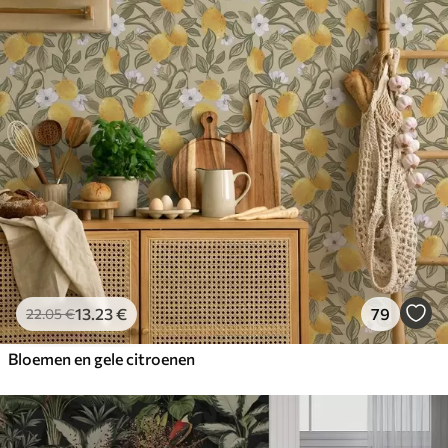
13
.23
€
79
22
.05
€
Bloemen en gele citroenen