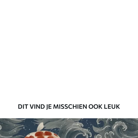
Vernislaag kan met water worden
gereinigd.
Toepassingsmethode
Naadloze toepassing
Beschikbare materialen
Standaard
45
.00
27
.00
€
/m²
Premium
56
.67
34
.00
€
/m²
DIT VIND JE MISSCHIEN OOK LEUK
Premium vinyl
65
.00
39
.00
€
/m²