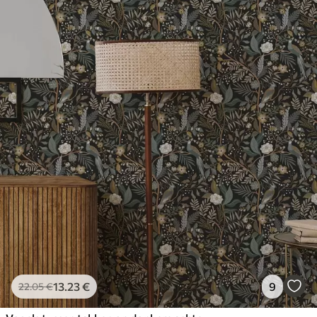
13
.23
€
9
22
.05
€