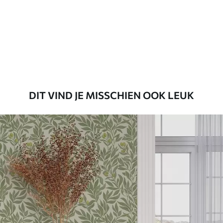
Standaard
45
.00
27
.00
€
/m²
Premium
56
.67
34
.00
€
/m²
DIT VIND JE MISSCHIEN OOK LEUK
Premium vinyl
65
.00
39
.00
€
/m²