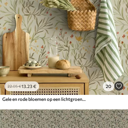
13
.23
€
20
22
.05
€
Gele en rode bloemen op een lichtgroene achtergrond