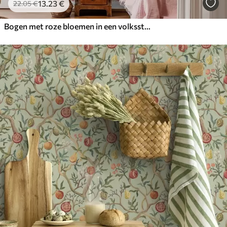
13
.23
€
22
.05
€
Bogen met roze bloemen in een volksstijlpatroon