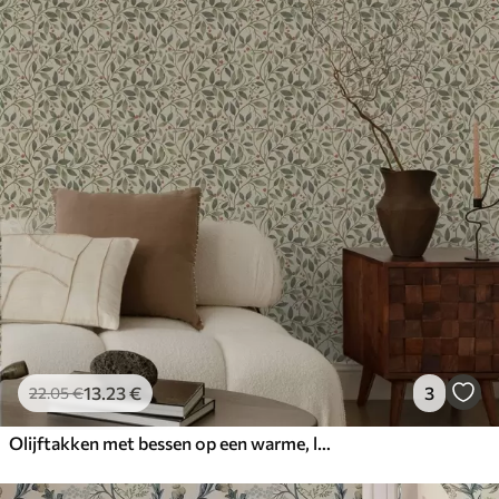
13
.23
€
3
22
.05
€
Olijftakken met bessen op een warme, lichte achtergrond