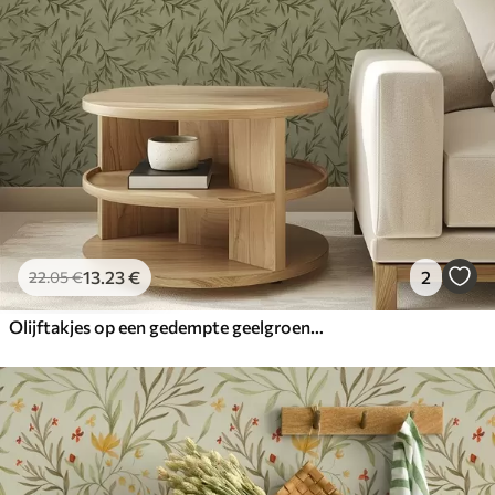
13
.23
€
2
22
.05
€
Olijftakjes op een gedempte geelgroene gestructureerde achtergrond