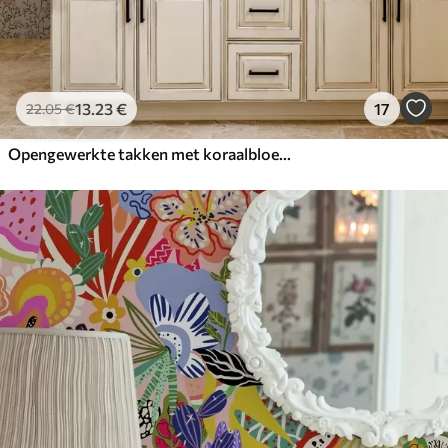
13
.23
€
17
22
.05
€
Opengewerkte takken met koraalbloemen, bloemenpatroon