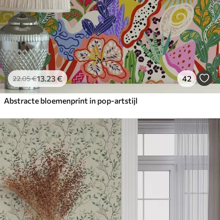
13
.23
€
42
22
.05
€
Abstracte bloemenprint in pop-artstijl