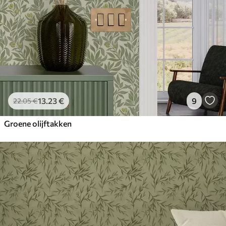
13
.23
€
9
22
.05
€
Groene olijftakken