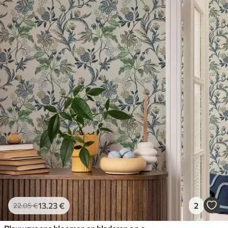
13
.23
€
2
22
.05
€