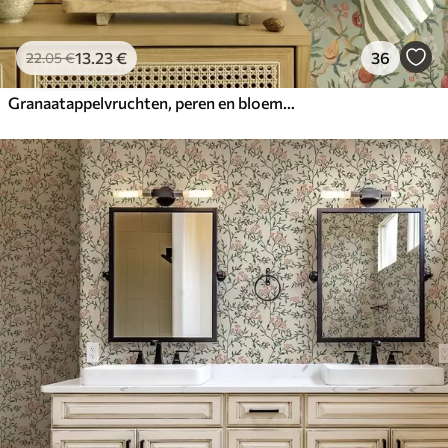
13
.23
€
36
22
.05
€
Granaatappelvruchten, peren en bloemen op een lichtgroene achtergrond