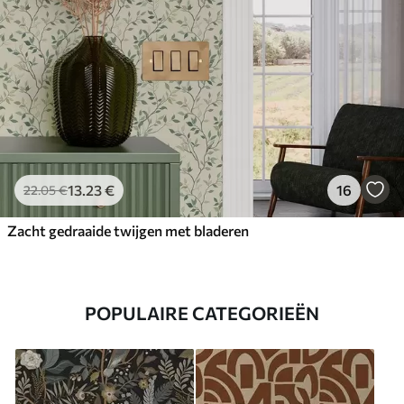
13
.23
€
16
22
.05
€
Zacht gedraaide twijgen met bladeren
POPULAIRE CATEGORIEËN