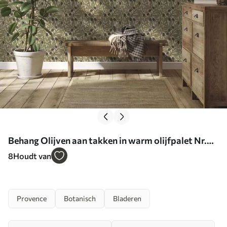
Behang Olijven aan takken in warm olijfpalet Nr.
a00246
8
Houdt van
Provence
Botanisch
Bladeren