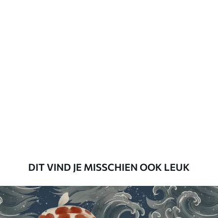
Vernislaag kan met water worden
gereinigd.
Toepassingsmethode
Naadloze toepassing
Beschikbare materialen
Standaard
45
.00
27
.00
€
/m²
Premium
56
.67
34
.00
€
/m²
DIT VIND JE MISSCHIEN OOK LEUK
Premium vinyl
65
.00
39
.00
€
/m²