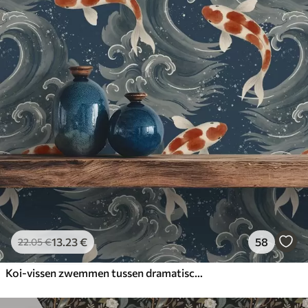
13
.23
€
58
22
.05
€
Koi-vissen zwemmen tussen dramatische oceaangolven