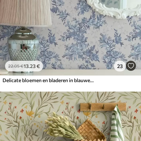
13
.23
€
23
22
.05
€
Delicate bloemen en bladeren in blauwe en blauwe kleuren op een lichte achtergrond