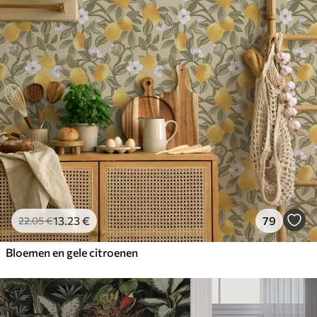
13
.23
€
79
22
.05
€
Bloemen en gele citroenen