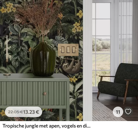
13
.23
€
11
22
.05
€
Tropische jungle met apen, vogels en dicht gebladerte