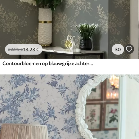
13
.23
€
30
22
.05
€
Contourbloemen op blauwgrijze achtergrond, elegant botanisch patroon