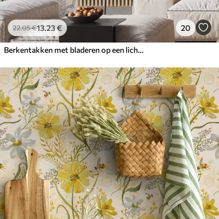
13
.23
€
20
22
.05
€
Berkentakken met bladeren op een lichte achtergrond