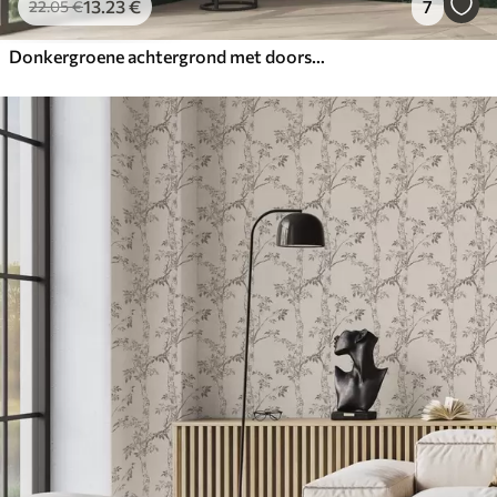
13
.23
€
7
22
.05
€
Donkergroene achtergrond met doorschijnende bladeren