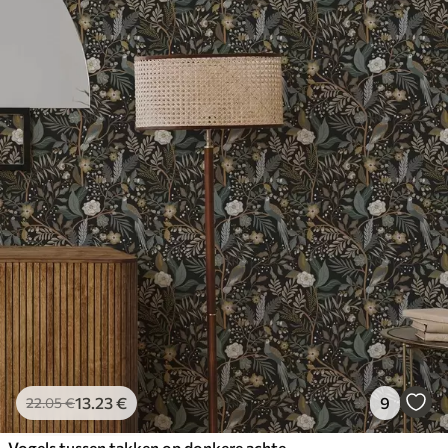
13
.23
€
9
22
.05
€
Vogels tussen takken op donkere achtergrond