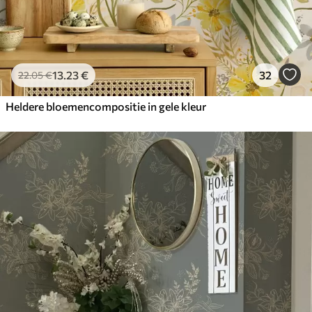
13
.23
€
32
22
.05
€
Heldere bloemencompositie in gele kleur