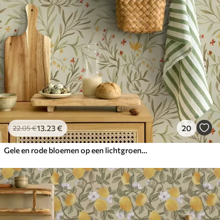
13
.23
€
20
22
.05
€
Gele en rode bloemen op een lichtgroene achtergrond