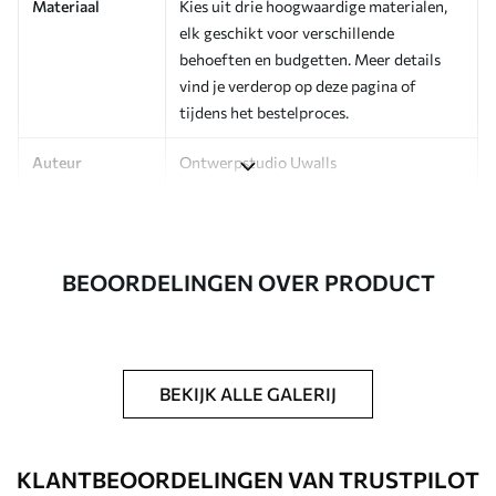
Materiaal
Kies uit drie hoogwaardige materialen,
elk geschikt voor verschillende
behoeften en budgetten. Meer details
vind je verderop op deze pagina of
tijdens het bestelproces.
Auteur
Ontwerpstudio Uwalls
Artikelnummer
a01055v1
Afwerking
Zijdeglans.
BEOORDELINGEN OVER PRODUCT
Productie
Op bestelling gedrukt en geleverd in
rollen tot 50 cm breed.
Extra opties
Beschikbaar met Vernislaag en/of
BEKIJK ALLE GALERIJ
behanglijm.
Schoonmaken
Kan voorzichtig worden gereinigd met
KLANTBEOORDELINGEN VAN TRUSTPILOT
een zachte spons. Fotobehang met een