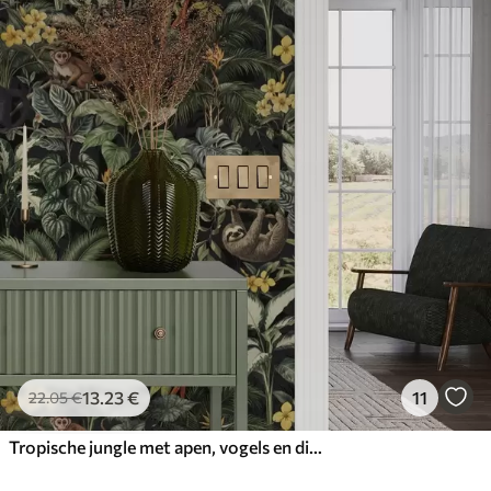
13
.23
€
11
22
.05
€
Tropische jungle met apen, vogels en dicht gebladerte