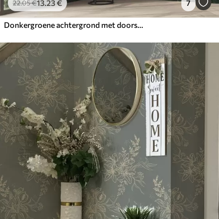
13
.23
€
7
22
.05
€
Donkergroene achtergrond met doorschijnende bladeren