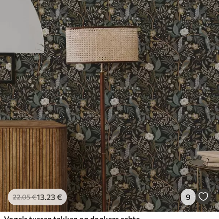
13
.23
€
9
22
.05
€
Vogels tussen takken op donkere achtergrond