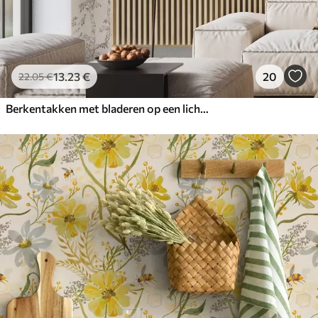
13
.23
€
20
22
.05
€
Berkentakken met bladeren op een lichte achtergrond