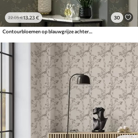
13
.23
€
30
22
.05
€
Contourbloemen op blauwgrijze achtergrond, elegant botanisch patroon