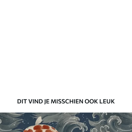
Vernislaag kan met water worden
gereinigd.
Toepassingsmethode
Naadloze toepassing
Beschikbare materialen
Standaard
45
.00
27
.00
€
/m²
Premium
56
.67
34
.00
€
/m²
DIT VIND JE MISSCHIEN OOK LEUK
Premium vinyl
65
.00
39
.00
€
/m²