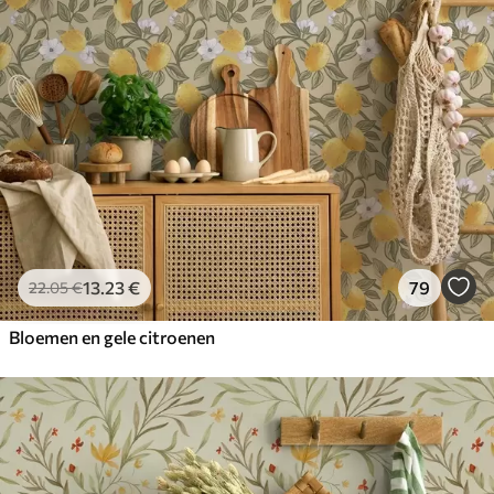
13
.23
€
79
22
.05
€
Bloemen en gele citroenen