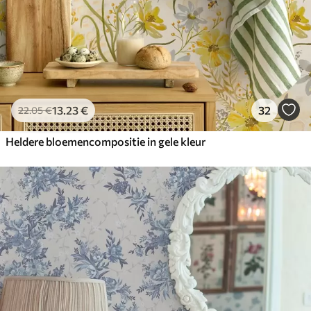
13
.23
€
32
22
.05
€
Heldere bloemencompositie in gele kleur