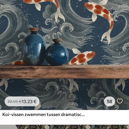
13
.23
€
58
22
.05
€
Koi-vissen zwemmen tussen dramatische oceaangolven