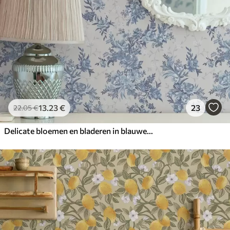
13
.23
€
23
22
.05
€
Delicate bloemen en bladeren in blauwe en blauwe kleuren op een lichte achtergrond