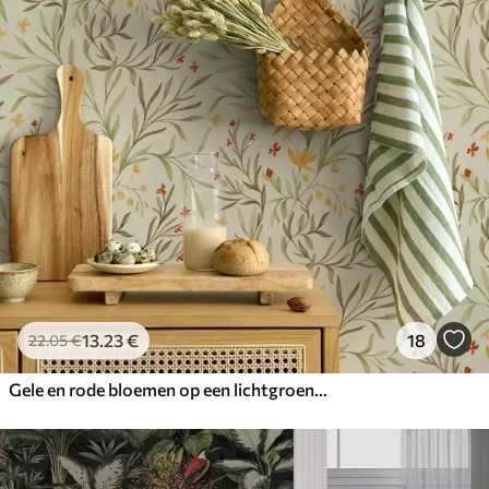
13
.23
€
18
22
.05
€
Gele en rode bloemen op een lichtgroene achtergrond