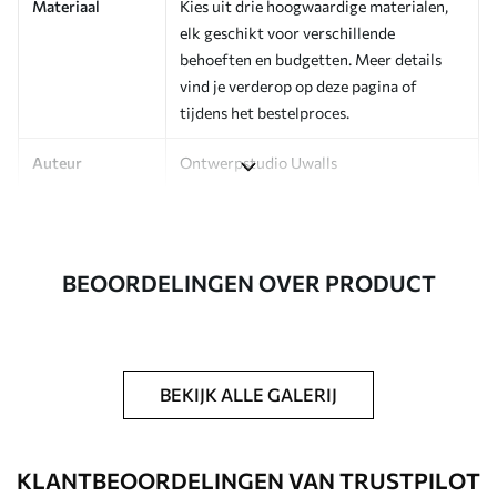
Materiaal
Kies uit drie hoogwaardige materialen,
elk geschikt voor verschillende
behoeften en budgetten. Meer details
vind je verderop op deze pagina of
tijdens het bestelproces.
Auteur
Ontwerpstudio Uwalls
Artikelnummer
a01060v1
Afwerking
Zijdeglans.
BEOORDELINGEN OVER PRODUCT
Productie
Op bestelling gedrukt en geleverd in
rollen tot 50 cm breed.
Extra opties
Beschikbaar met Vernislaag en/of
BEKIJK ALLE GALERIJ
behanglijm.
Schoonmaken
Kan voorzichtig worden gereinigd met
KLANTBEOORDELINGEN VAN TRUSTPILOT
een zachte spons. Fotobehang met een