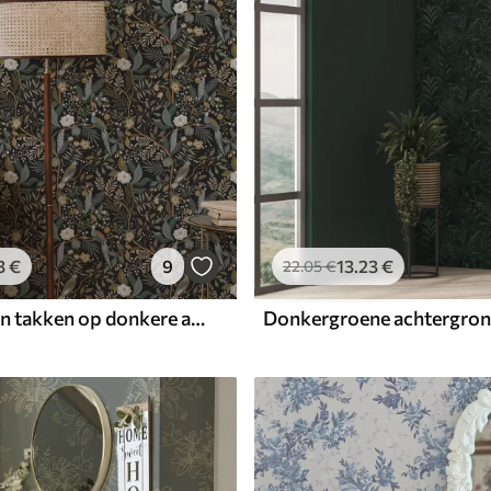
3
€
9
13
.23
€
22
.05
€
Vogels tussen takken op donkere achtergrond