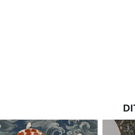
Standaard
Premium
45
.00
56
.67
27
.00
€
/m²
34
.00
€
/m²
DI