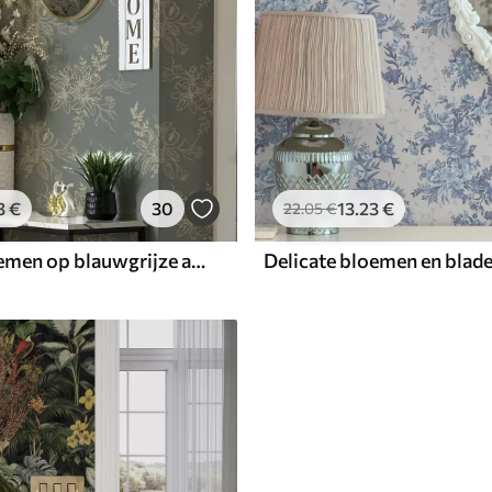
3
€
30
13
.23
€
22
.05
€
Contourbloemen op blauwgrijze achtergrond, elegant botanisch patroon