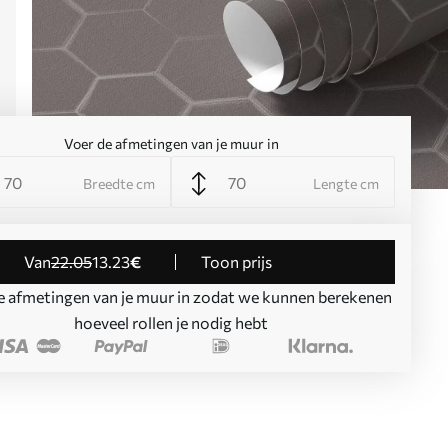
Voer de afmetingen van je muur in
Breedte cm
Lengte cm
Van
22
.05
13
.23
€
Toon prijs
e afmetingen van je muur in zodat we kunnen berekenen
hoeveel rollen je nodig hebt