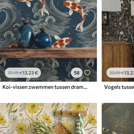
13
.23
€
58
13
.2
22
.05
€
22
.05
€
Koi-vissen zwemmen tussen dramatische oceaangolven