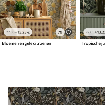
13
.23
€
79
13
.2
22
.05
€
22
.05
€
Bloemen en gele citroenen