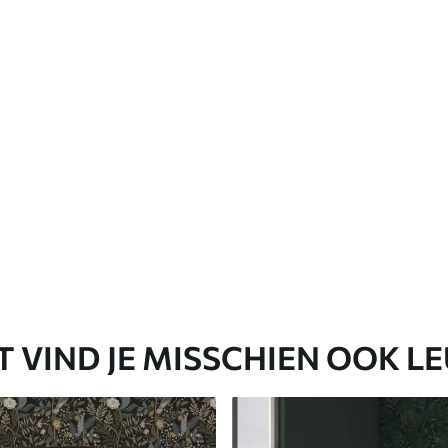
Premium vinyl
65
.00
39
.00
€
/m²
T VIND JE MISSCHIEN OOK L