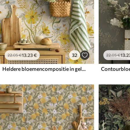
13
.23
€
32
13
.2
22
.05
€
22
.05
€
Heldere bloemencompositie in gele kleur