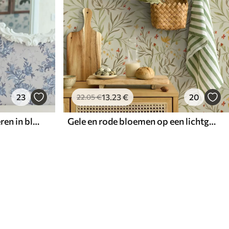
23
13
.23
€
20
22
.05
€
Delicate bloemen en bladeren in blauwe en blauwe kleuren op een lichte achtergrond
Gele en rode bloemen op een lichtgroene achtergrond