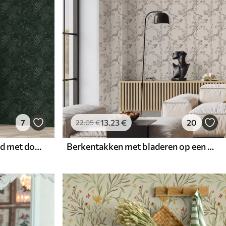
7
13
.23
€
20
22
.05
€
Donkergroene achtergrond met doorschijnende bladeren
Berkentakken met bladeren op een lichte achtergrond