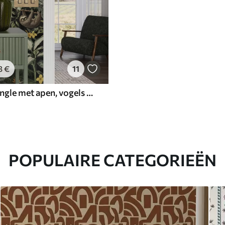
3
€
11
Tropische jungle met apen, vogels en dicht gebladerte
POPULAIRE CATEGORIEËN