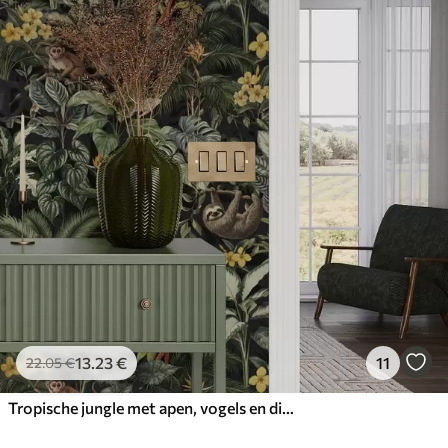
13
.23
€
11
22
.05
€
Tropische jungle met apen, vogels en dicht gebladerte