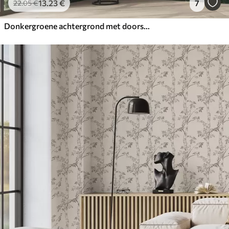
13
.23
€
7
22
.05
€
Donkergroene achtergrond met doorschijnende bladeren