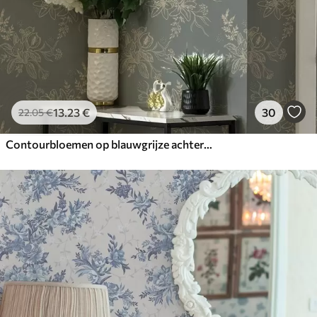
13
.23
€
30
22
.05
€
Contourbloemen op blauwgrijze achtergrond, elegant botanisch patroon