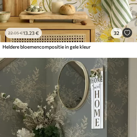
13
.23
€
32
22
.05
€
Heldere bloemencompositie in gele kleur