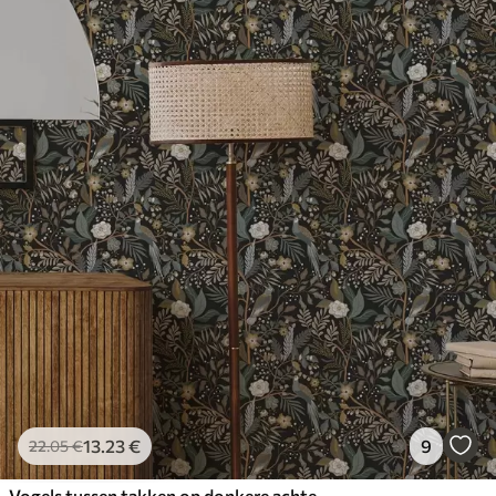
13
.23
€
9
22
.05
€
Vogels tussen takken op donkere achtergrond