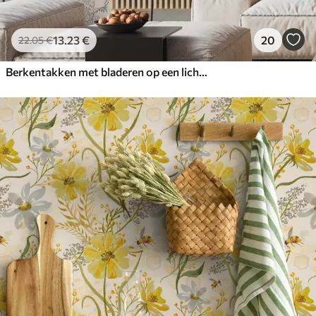
13
.23
€
20
22
.05
€
Berkentakken met bladeren op een lichte achtergrond