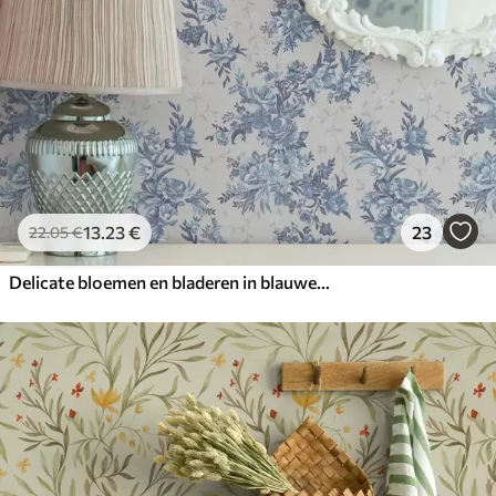
13
.23
€
23
22
.05
€
Delicate bloemen en bladeren in blauwe en blauwe kleuren op een lichte achtergrond