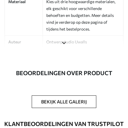
Materiaal
Kies uit drie hoogwaardige materialen,
elk geschikt voor verschillende
behoeften en budgetten. Meer details
vind je verderop op deze pagina of
tijdens het bestelproces.
Auteur
Ontwerpstudio Uwalls
Artikelnummer
a01069v1
Afwerking
Zijdeglans.
BEOORDELINGEN OVER PRODUCT
Productie
Op bestelling gedrukt en geleverd in
rollen tot 50 cm breed.
Extra opties
Beschikbaar met Vernislaag en/of
BEKIJK ALLE GALERIJ
behanglijm.
Schoonmaken
Kan voorzichtig worden gereinigd met
KLANTBEOORDELINGEN VAN TRUSTPILOT
een zachte spons. Fotobehang met een