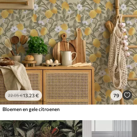
13
.23
€
79
22
.05
€
Bloemen en gele citroenen