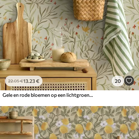
13
.23
€
20
22
.05
€
Gele en rode bloemen op een lichtgroene achtergrond