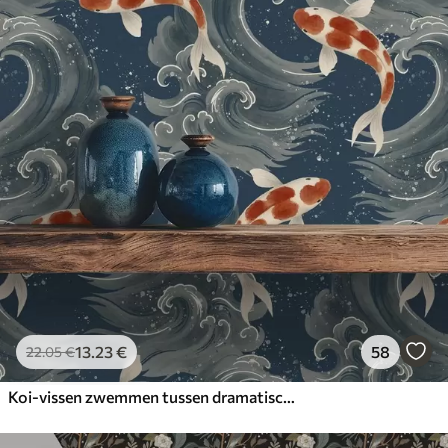
13
.23
€
58
22
.05
€
Koi-vissen zwemmen tussen dramatische oceaangolven