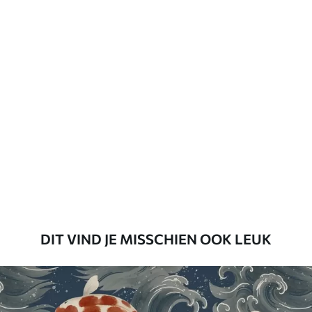
Vernislaag kan met water worden
gereinigd.
Toepassingsmethode
Naadloze toepassing
Beschikbare materialen
Standaard
45
.00
27
.00
€
/m²
Premium
56
.67
34
.00
€
/m²
DIT VIND JE MISSCHIEN OOK LEUK
Premium vinyl
65
.00
39
.00
€
/m²