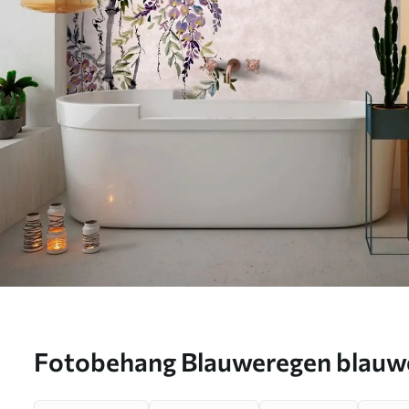
Fotobehang Blauweregen blauw
in vintage stijl N° u94621