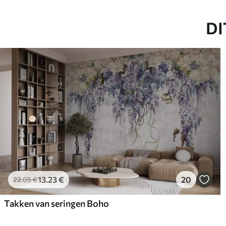
65
.00
81
.
39
.00
€
/m²
DI
13
.23
€
20
22
.05
€
Takken van seringen Boho