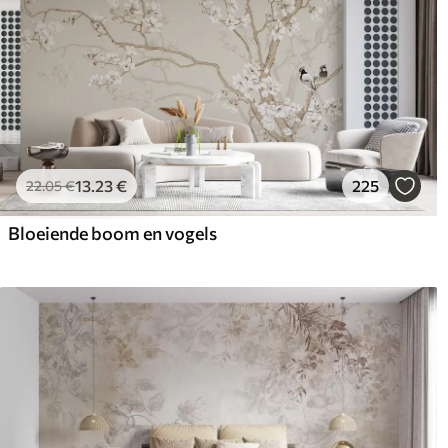
13
.23
€
225
22
.05
€
Bloeiende boom en vogels