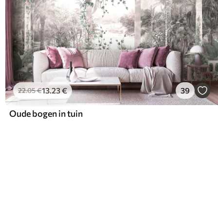
13
.23
€
39
22
.05
€
Oude bogen in tuin