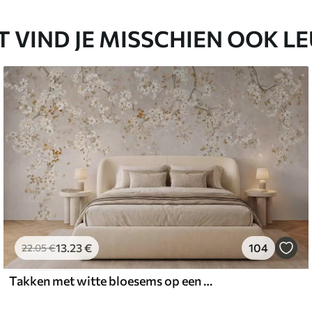
65
48
.99
€
/m²
T VIND JE MISSCHIEN OOK L
13
.23
€
104
22
.05
€
Takken met witte bloesems op een zachte beige achtergrond