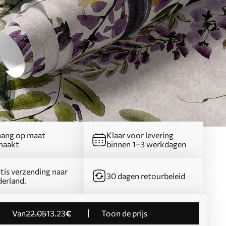
ang op maat
Klaar voor levering
maakt
binnen 1–3 werkdagen
tis verzending naar
30 dagen retourbeleid
erland.
Van
22
.05
13
.23
€
Toon de prijs