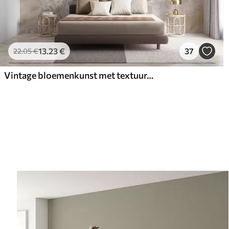
13
.23
€
37
22
.05
€
Vintage bloemenkunst met textuur, met illustraties van delicate tuinbloemen en bladeren in tekenstijl, in zachte pastelbeige en sepia tinten