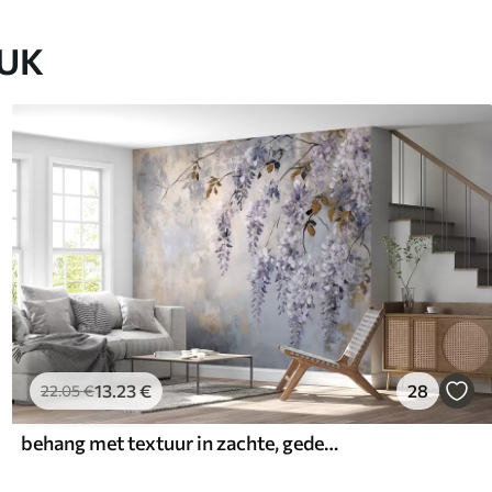
EUK
13
.23
€
28
22
.05
€
behang met textuur in zachte, gedempte kleuren met delicate blauwe regen bloemen en takken