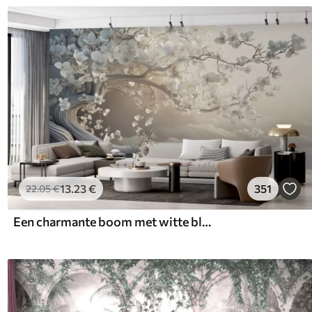
13
.23
€
351
22
.05
€
Een charmante boom met witte bloemen tegen de achtergrond van wolken in een interessante stijl in delicate warme kleuren