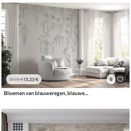
13
.23
€
6
22
.05
€
Bloemen van blauweregen, blauweregen, minimalisme, zwart-wit, loft en Japanse stijl