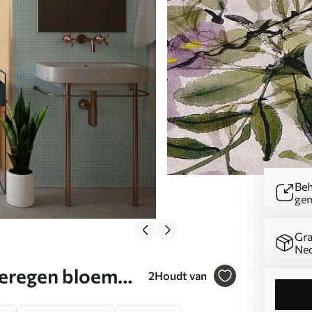
Beh
ge
Gra
Ned
eregen bloemen
2
Houdt van