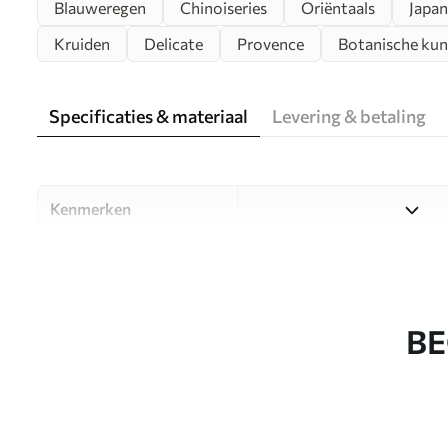
Blauweregen
Chinoiseries
Oriëntaals
Japan
Kruiden
Delicate
Provence
Botanische kun
Specificaties & materiaal
Levering & betaling
Kenmerken
Materiaal
Kies uit drie hoogwaardige m
ruimtes en budgetten. Meer i
aanpassingsproces.
BE
Auteur
Designstudio Uwalls
Artikelnummer
u94621