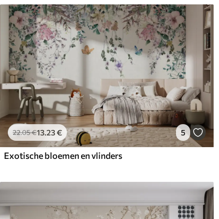
13
.23
€
5
22
.05
€
Exotische bloemen en vlinders