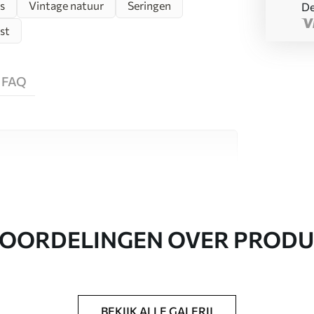
s
Vintage natuur
Seringen
De
st
FAQ
aterialen, elk geschikt voor verschillende
nformatie vind je hieronder of tijdens het
OORDELINGEN OVER PROD
BEKIJK ALLE GALERIJ