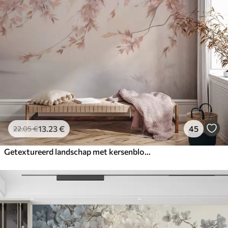
13
.23
€
45
22
.05
€
Getextureerd landschap met kersenbloesemtak, roze bladeren, zachte, mistige achtergrond