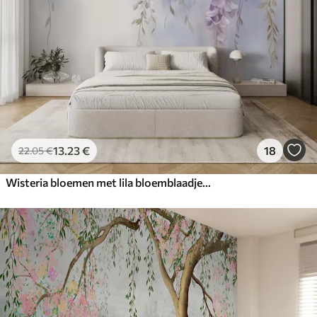
13
.23
€
18
22
.05
€
Wisteria bloemen met lila bloemblaadjes en groene bladeren hangend aan takken, zachte pastelkleuren, pastelkleurige achtergrond