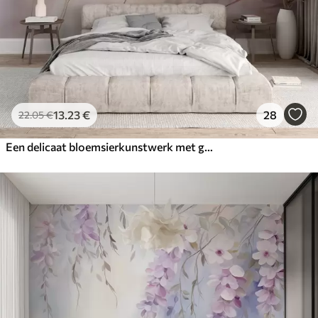
13
.23
€
28
22
.05
€
Een delicaat bloemsierkunstwerk met grote pastelkleurige bloemen met doorschijnende bloemblaadjes, zachte stelen en een zachte diffuse achtergrond