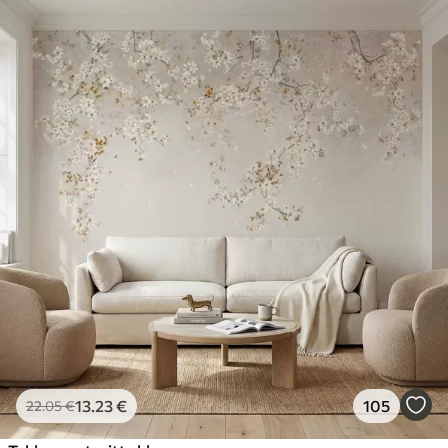
13
.23
€
105
22
.05
€