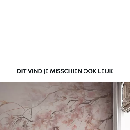
45
.00
27
.00
€
/m²
Premium
56
.67
34
.00
€
/m²
Premium vinyl
65
.00
39
.00
€
/m²
DIT VIND JE MISSCHIEN OOK LEUK
Peel and Stick
81
.65
48
.99
€
/m²