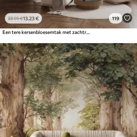
13
.23
€
119
22
.05
€
Een tere kersenbloesemtak met zachtroze bloemen op een lichte achtergrond