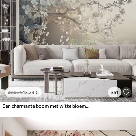
13
.23
€
351
22
.05
€
Een charmante boom met witte bloemen tegen de achtergrond van wolken in een interessante stijl in delicate warme kleuren