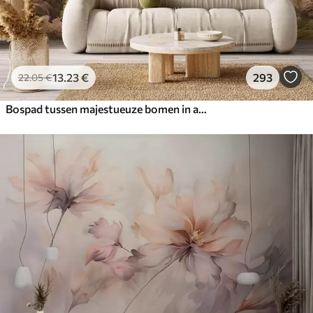
13
.23
€
293
22
.05
€
Bospad tussen majestueuze bomen in aquarelstijl