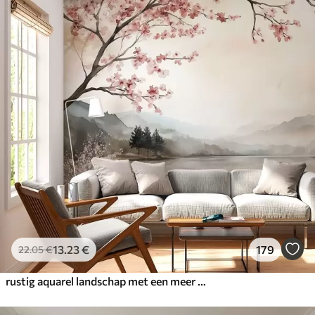
13
.23
€
179
22
.05
€
rustig aquarel landschap met een meer en een bloeiende boom