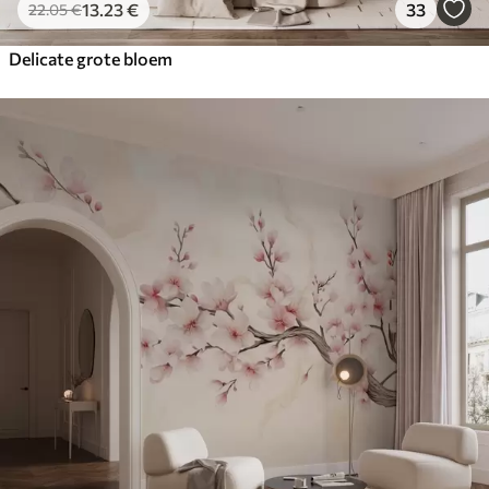
13
.23
€
33
22
.05
€
Delicate grote bloem