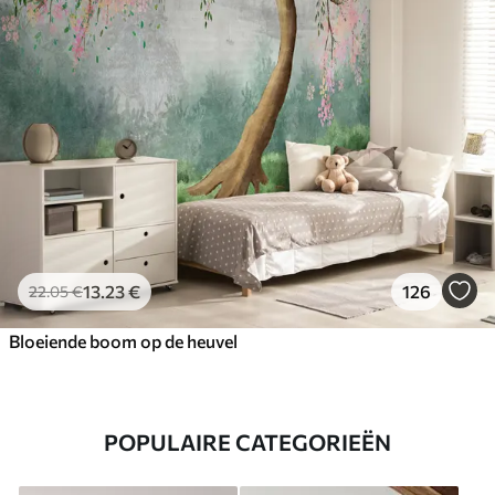
13
.23
€
126
22
.05
€
Bloeiende boom op de heuvel
POPULAIRE CATEGORIEËN