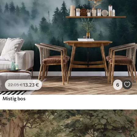
13
.23
€
6
22
.05
€
Mistig bos