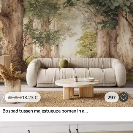
13
.23
€
297
22
.05
€
Bospad tussen majestueuze bomen in aquarelstijl