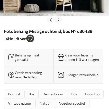
Fotobehang Mistige ochtend, bos N° u36439
14
Houdt van
Behang op maat
Klaar voor levering
gemaakt
binnen 1–3 werkdagen
Gratis verzending
30 dagen retourbeleid
naar Nederland.
Bosmist
Bos
Dennenboom
Bos
Boomtop
Vintage natuur
Natuur
Vogelperspectief