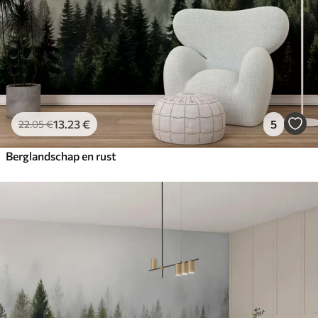
13
.23
€
5
22
.05
€
Berglandschap en rust