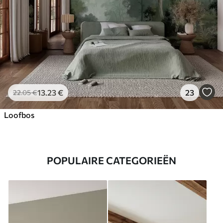
13
.23
€
23
22
.05
€
Loofbos
POPULAIRE CATEGORIEËN