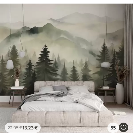
13
.23
€
55
22
.05
€