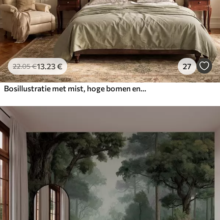
13
.23
€
27
22
.05
€
Bosillustratie met mist, hoge bomen en een pad