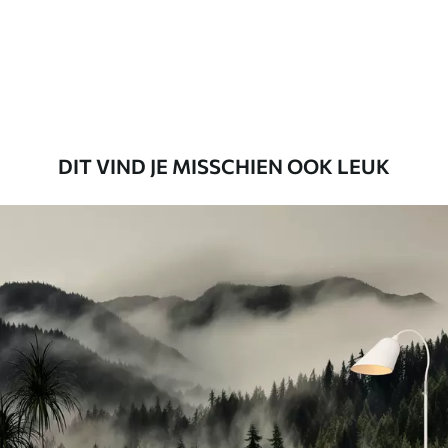
56
.67
34
.00
€
/m²
Premium vinyl
65
.00
39
.00
€
/m²
DIT VIND JE MISSCHIEN OOK LEUK
Peel and Stick
81
.65
48
.99
€
/m²