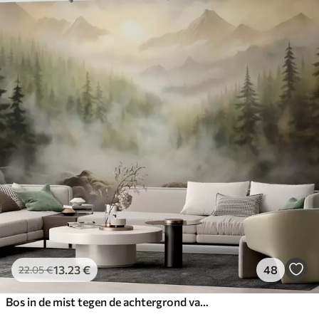
13
.23
€
48
22
.05
€
Bos in de mist tegen de achtergrond van bergen