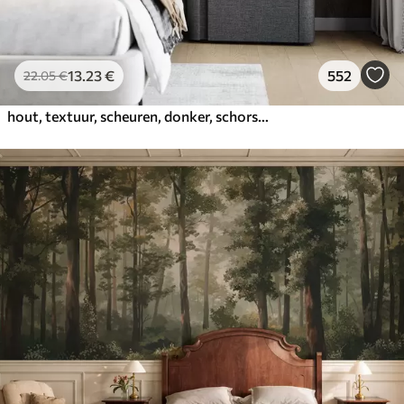
13
.23
€
552
22
.05
€
hout, textuur, scheuren, donker, schors, oppervlak