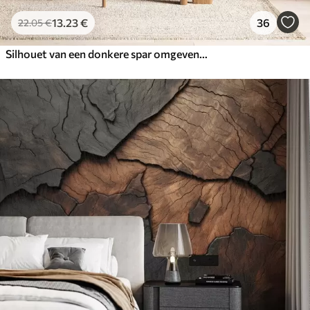
13
.23
€
36
22
.05
€
Silhouet van een donkere spar omgeven door mist