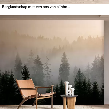
Berglandschap met een bos van pijnbomen en gelaagde bergen tijdens zonsopgang met lichte mist aquarel imitatie kunst