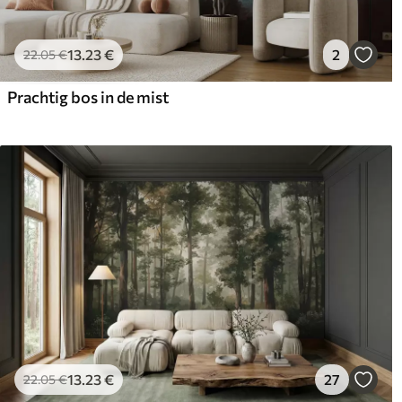
13
.23
€
2
22
.05
€
Prachtig bos in de mist
13
.23
€
27
22
.05
€