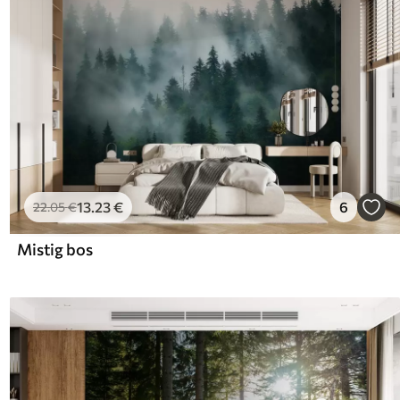
13
.23
€
6
22
.05
€
Mistig bos