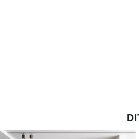
Reiniging
Kan voorzichtig worden ger
een Vernislaag kan met wat
Toepassingsmethode
Naadloze toepassing
Beschikbare materialen
Standaard
Pr
45
.00
56
.
27
.00
€
/m²
Premium vinyl
Pee
65
.00
81
.
39
.00
€
/m²
DI