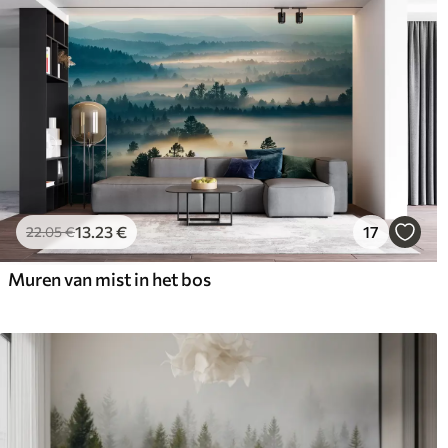
13
.23
€
17
22
.05
€
Muren van mist in het bos