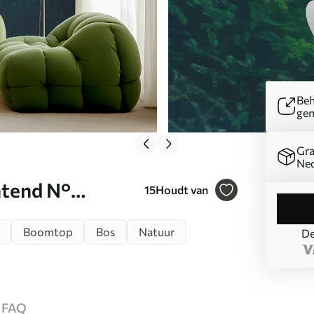
Beh
ge
Gra
Ned
htend N°
15
Houdt van
Boomtop
Bos
Natuur
De
FAQ