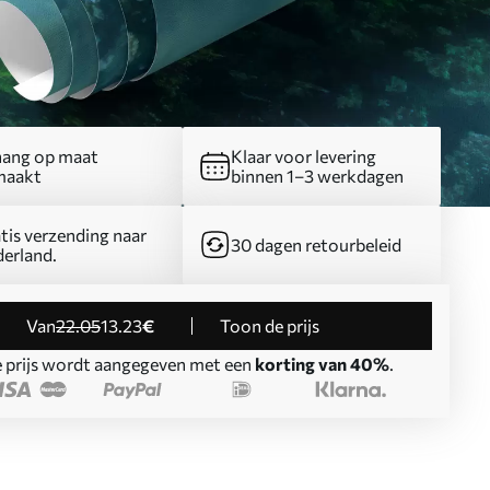
ang op maat
Klaar voor levering
maakt
binnen 1–3 werkdagen
tis verzending naar
30 dagen retourbeleid
erland.
Van
22
.05
13
.23
€
Toon de prijs
 prijs wordt aangegeven met een
korting van 40%
.