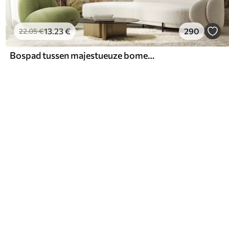
13
.23
€
290
22
.05
€
Bospad tussen majestueuze bomen in aquarelstijl