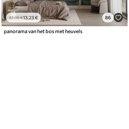
13
.23
€
86
22
.05
€
panorama van het bos met heuvels