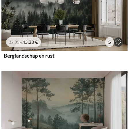
13
.23
€
5
22
.05
€
Berglandschap en rust