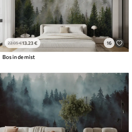
13
.23
€
16
22
.05
€
Bos in de mist