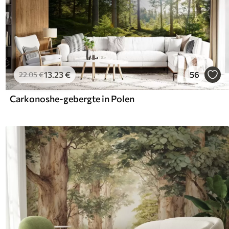
13
.23
€
56
22
.05
€
Carkonoshe-gebergte in Polen