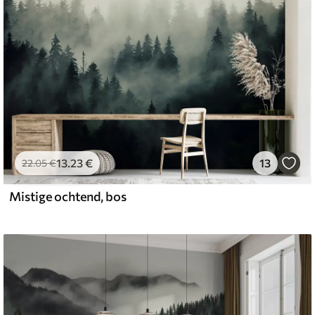
13
.23
€
13
22
.05
€
Mistige ochtend, bos