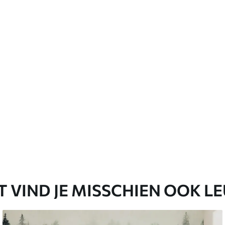
einigd met een zachte spons. Fotobehang met
er worden gereinigd.
emium
67
34
.00
€
/m²
l and Stick
65
48
.99
€
/m²
T VIND JE MISSCHIEN OOK L