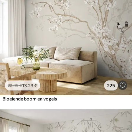
13
.23
€
225
22
.05
€
Bloeiende boom en vogels