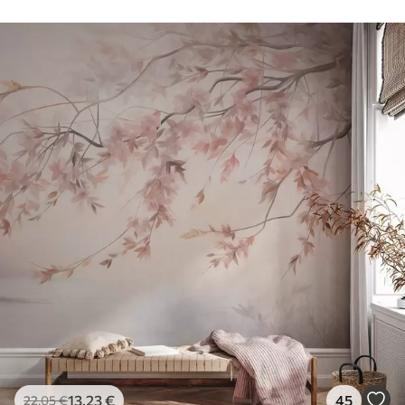
13
.23
€
45
22
.05
€