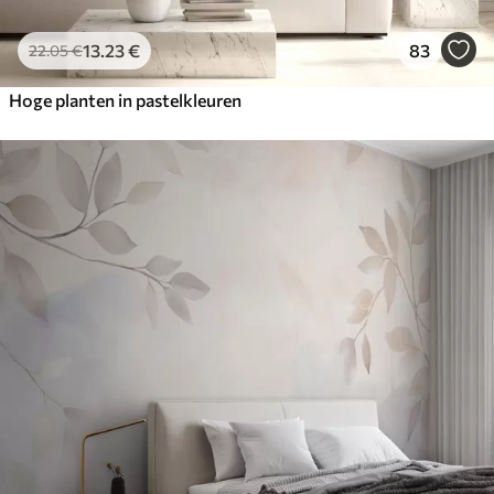
13
.23
€
83
22
.05
€
Hoge planten in pastelkleuren