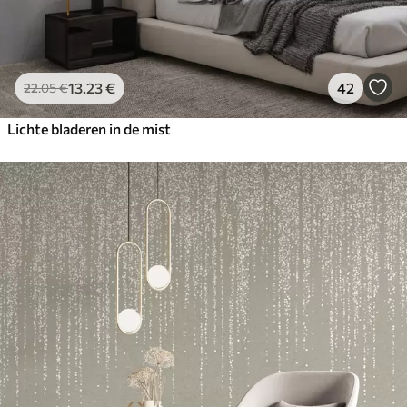
13
.23
€
42
22
.05
€
Lichte bladeren in de mist