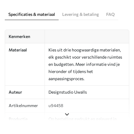
Specificaties & materiaal
Levering & betaling
FAQ
Kenmerken
Materiaal
Kies uit drie hoogwaardige materialen,
elk geschikt voor verschillende ruimtes
en budgetten. Meer informatie vind je
hieronder of tijdens het
aanpassingsproces.
Auteur
Designstudio Uwalls
Artikelnummer
u94458
Productie
Op bestelling gedrukt en geleverd in
rollen tot 50 cm breed.