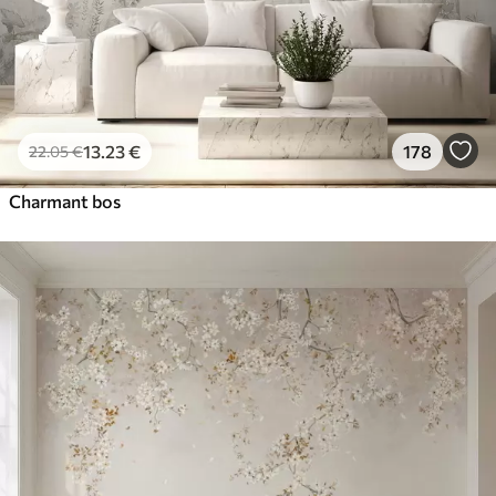
13
.23
€
178
22
.05
€
Charmant bos