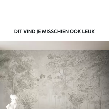
Premium vinyl
65
.00
39
.00
€
/m²
DIT VIND JE MISSCHIEN OOK LEUK
Peel and Stick
81
.65
48
.99
€
/m²