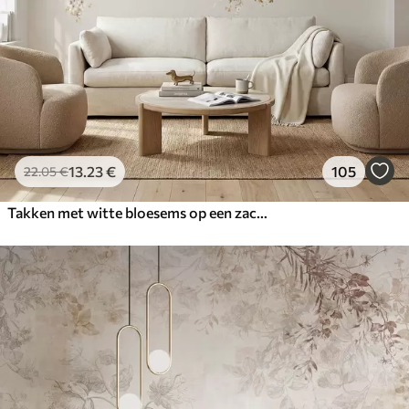
13
.23
€
105
22
.05
€
Takken met witte bloesems op een zachte beige achtergrond