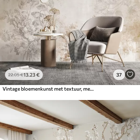
13
.23
€
37
22
.05
€
Vintage bloemenkunst met textuur, met illustraties van delicate tuinbloemen en bladeren in tekenstijl, in zachte pastelbeige en sepia tinten