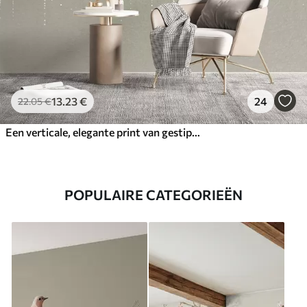
13
.23
€
24
22
.05
€
Een verticale, elegante print van gestippelde slingers op een beige achtergrond met structuur, die diepte en beweging creëert
POPULAIRE CATEGORIEËN