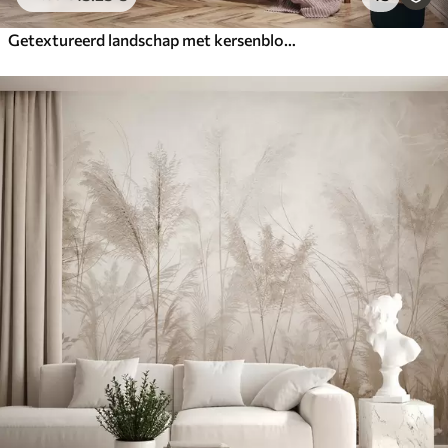
Getextureerd landschap met kersenbloesemtak, roze bladeren, zachte, mistige achtergrond