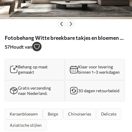
Fotobehang Witte breekbare takjes en bloemen N°
u94458
57
Houdt van
Behang op maat
Klaar voor levering
gemaakt
binnen 1–3 werkdagen
Gratis verzending
30 dagen retourbeleid
naar Nederland.
Kersenbloesem
Beige
Chinoiseries
Delicate
Aziatische stijlen