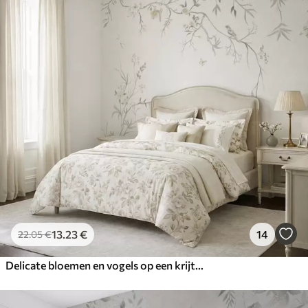
13
.23
€
14
22
.05
€
Delicate bloemen en vogels op een krijtkleurige achtergrond