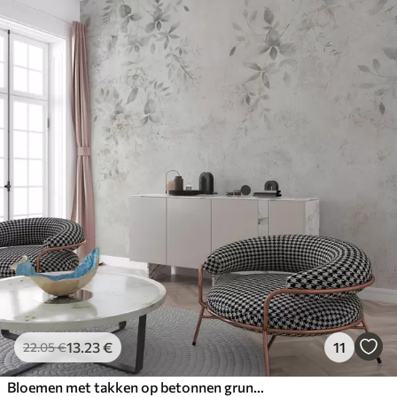
13
.23
€
11
22
.05
€
Bloemen met takken op betonnen grunge achtergrond minimalisme