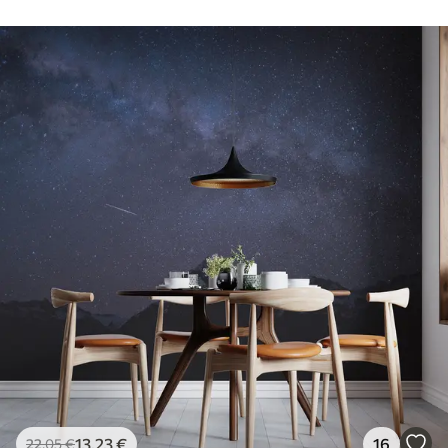
13
.23
€
16
22
.05
€