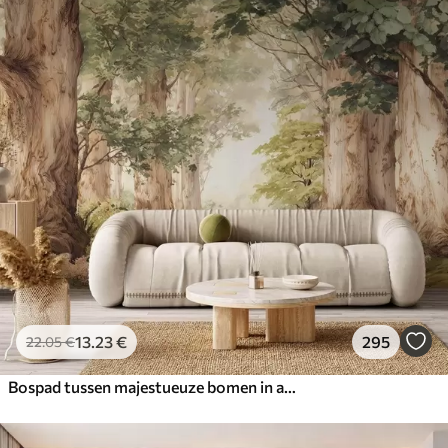
13
.23
€
295
22
.05
€
Bospad tussen majestueuze bomen in aquarelstijl