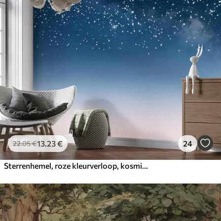
13
.23
€
24
22
.05
€
Sterrenhemel, roze kleurverloop, kosmisch, sterrenbeelden