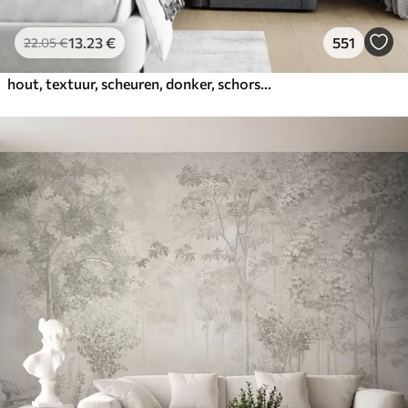
13
.23
€
551
22
.05
€
hout, textuur, scheuren, donker, schors, oppervlak