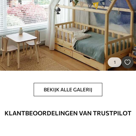
Standaard
45
.00
27
.00
€
/m²
Premium
56
.67
34
.00
€
/m²
Premium vinyl
1
65
.00
39
.00
€
/m²
Peel and Stick
BEKIJK ALLE GALERIJ
81
.65
48
.99
€
/m²
KLANTBEOORDELINGEN VAN TRUSTPILOT