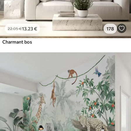
13
.23
€
178
22
.05
€
Charmant bos