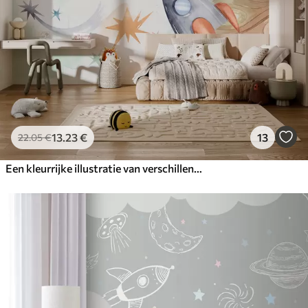
13
.23
€
13
22
.05
€
Een kleurrijke illustratie van verschillende planeten en ruimtewaterverf