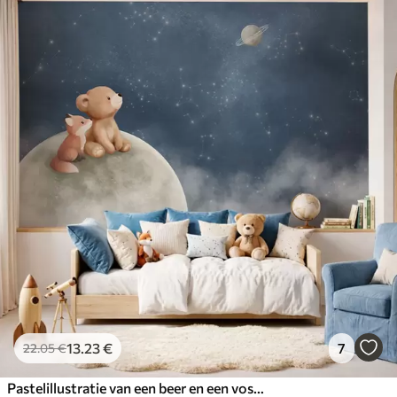
13
.23
€
7
22
.05
€
Pastelillustratie van een beer en een vos tegen een nachtelijke hemel