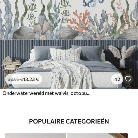
13
.23
€
42
22
.05
€
Onderwaterwereld met walvis, octopus, schildpad
POPULAIRE CATEGORIEËN