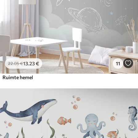
13
.23
€
11
22
.05
€
Ruimte hemel