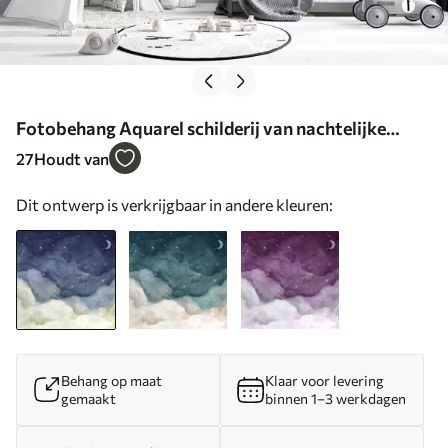
Fotobehang Aquarel schilderij van nachtelijke
hemel met wassende maan en stralende sterren N°
27
Houdt van
u96076
Dit ontwerp is verkrijgbaar in andere kleuren:
Behang op maat
Klaar voor levering
gemaakt
binnen 1–3 werkdagen