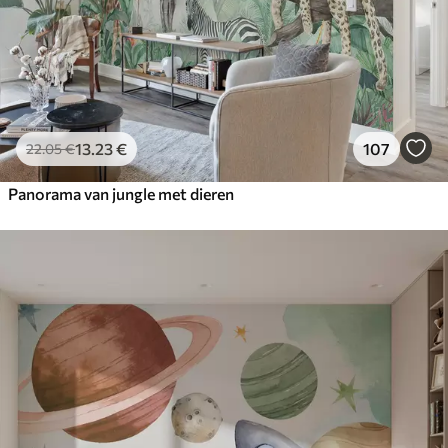
13
.23
€
107
22
.05
€
Panorama van jungle met dieren