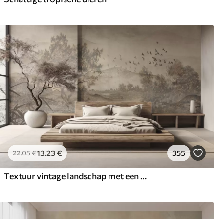
13
.23
€
355
22
.05
€
Textuur vintage landschap met een boom bij een rivier en een bewolkte lucht, natuurkunst in sepiatinten