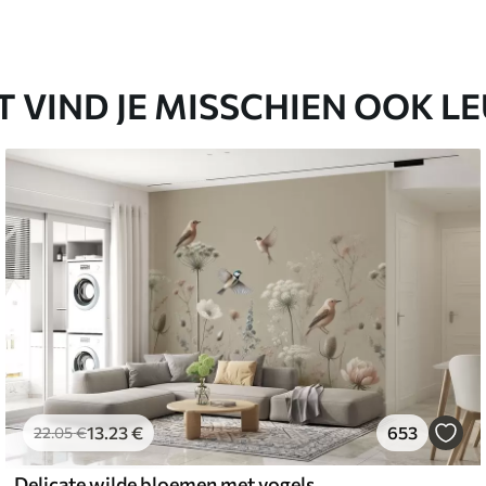
T VIND JE MISSCHIEN OOK L
13
.23
€
653
22
.05
€
Delicate wilde bloemen met vogels op een beige achtergrond