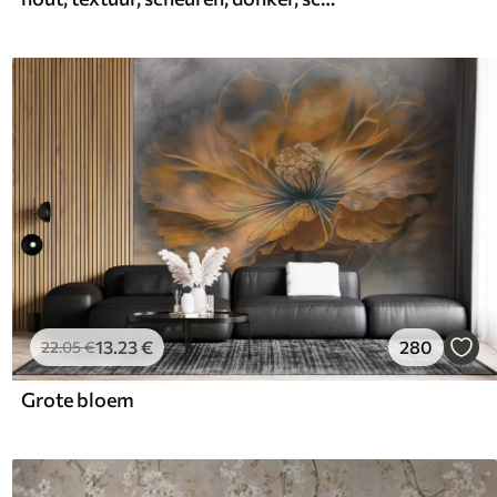
13
.23
€
280
22
.05
€
Grote bloem