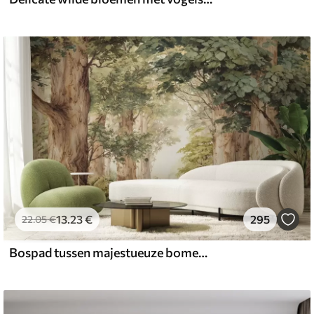
13
.23
€
295
22
.05
€
Bospad tussen majestueuze bomen in aquarelstijl