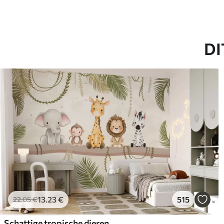
DI
13
.23
€
515
22
.05
€
Schattige tropische dieren