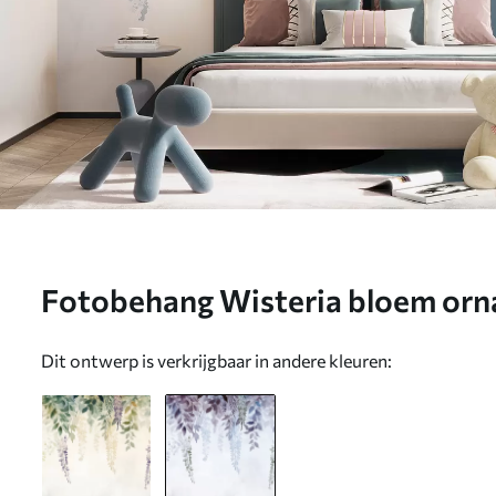
Fotobehang Wisteria bloem orna
blauwe en paarse kleuren N° w
Dit ontwerp is verkrijgbaar in andere kleuren: