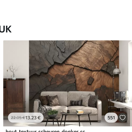
EUK
13
.23
€
551
22
.05
€
hout, textuur, scheuren, donker, schors, oppervlak