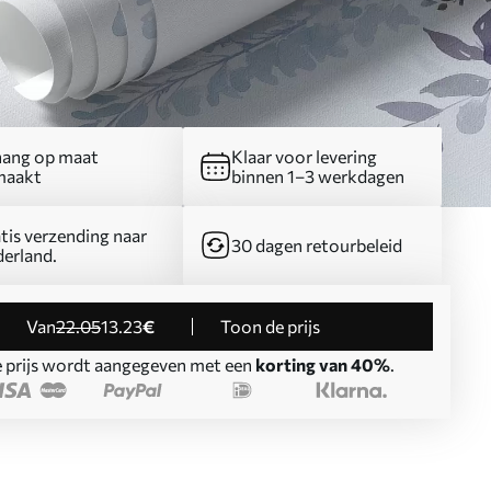
ang op maat
Klaar voor levering
maakt
binnen 1–3 werkdagen
tis verzending naar
30 dagen retourbeleid
erland.
Van
22
.05
13
.23
€
Toon de prijs
 prijs wordt aangegeven met een
korting van 40%
.