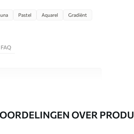
auna
Pastel
Aquarel
Gradiënt
FAQ
aterialen, elk geschikt voor verschillende
nformatie vind je hieronder of tijdens het
OORDELINGEN OVER PROD