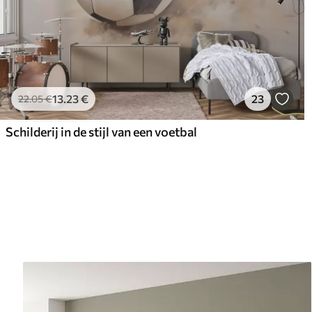
13
.23
€
23
22
.05
€
Schilderij in de stijl van een voetbal