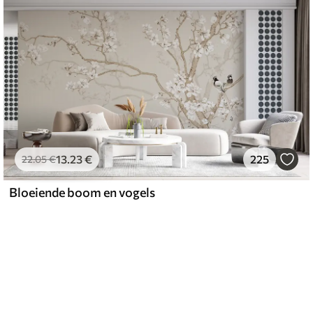
13
.23
€
225
22
.05
€
Bloeiende boom en vogels