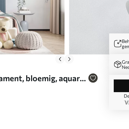
Beh
ge
Gra
Ned
ment, bloemig, aquarel,
01545v1
De