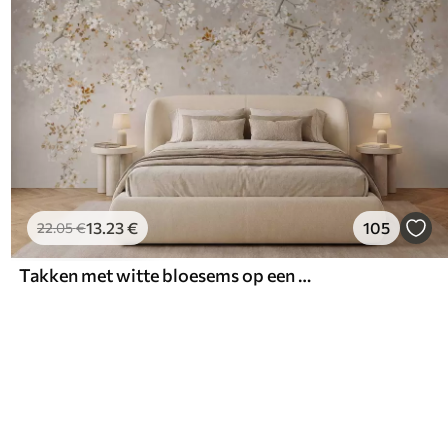
13
.23
€
105
22
.05
€
Takken met witte bloesems op een zachte beige achtergrond