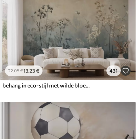
13
.23
€
431
22
.05
€
behang in eco-stijl met wilde bloemen en planten op een achtergrond met structuur