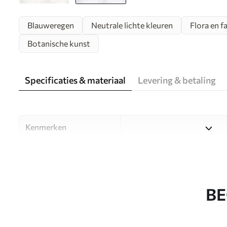
Blauweregen
Neutrale lichte kleuren
Flora en f
Botanische kunst
Specificaties & materiaal
Levering & betaling
Kenmerken
Materiaal
Kies uit drie hoogwaardige m
ruimtes en budgetten. Meer i
aanpassingsproces.
BE
Auteur
Designstudio Uwalls
Artikelnummer
w01545v1