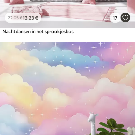
13
.23
€
17
22
.05
€
Nachtdansen in het sprookjesbos