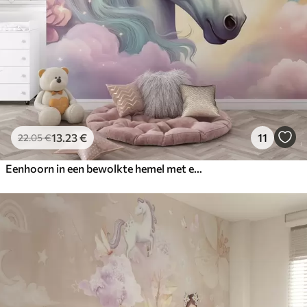
13
.23
€
11
22
.05
€
Eenhoorn in een bewolkte hemel met een regenboog