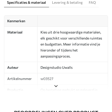
Specificaties & materiaal
Levering & betaling
FAQ
Kenmerken
Materiaal
Kies uit drie hoogwaardige materialen,
elk geschikt voor verschillende ruimtes
en budgetten. Meer informatie vind je
hieronder of tijdens het
aanpassingsproces.
Auteur
Designstudio Uwalls
Artikelnummer
w03527
Productie
Op bestelling gedrukt en geleverd in
rollen tot 50 cm breed.
Aanvullend
Beschikbaar met Vernislaag en/of