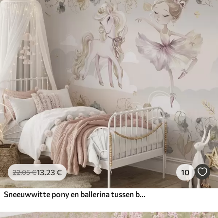
13
.23
€
10
22
.05
€
Sneeuwwitte pony en ballerina tussen bloemen en wolken