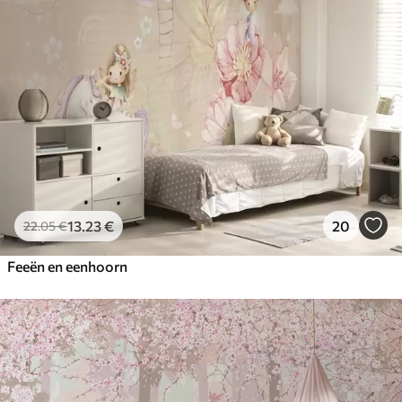
13
.23
€
20
22
.05
€
Feeën en eenhoorn