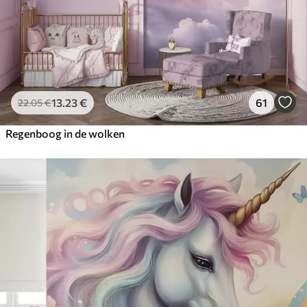
13
.23
€
61
22
.05
€
Regenboog in de wolken