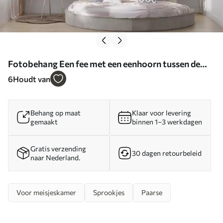
Fotobehang Een fee met een eenhoorn tussen de
wolken N° w03527
6
Houdt van
Behang op maat
Klaar voor levering
gemaakt
binnen 1–3 werkdagen
Gratis verzending
30 dagen retourbeleid
naar Nederland.
Voor meisjeskamer
Sprookjes
Paarse