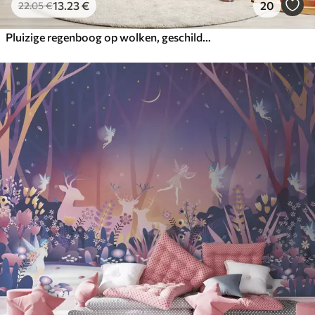
13
.23
€
20
22
.05
€
Pluizige regenboog op wolken, geschilderd