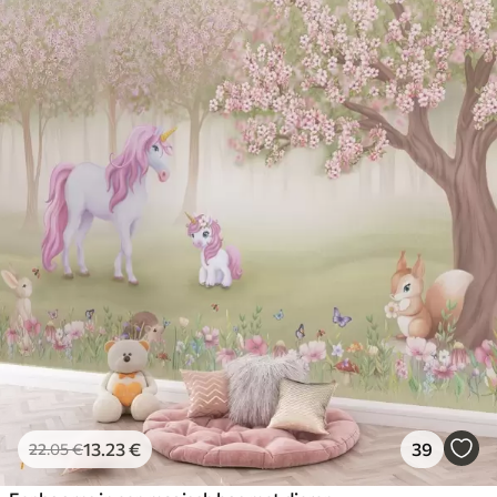
13
.23
€
39
22
.05
€