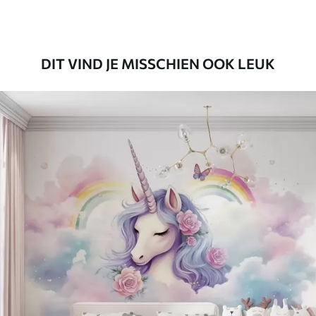
Premium vinyl
65
.00
39
.00
€
/m²
DIT VIND JE MISSCHIEN OOK LEUK
Peel and Stick
81
.65
48
.99
€
/m²