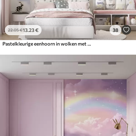
13
.23
€
38
22
.05
€
Pastelkleurige eenhoorn in wolken met regenboog en rozen