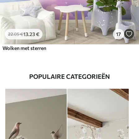
13
.23
€
17
22
.05
€
Wolken met sterren
POPULAIRE CATEGORIEËN