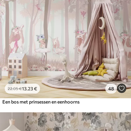
13
.23
€
48
22
.05
€
Een bos met prinsessen en eenhoorns