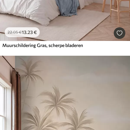
13
.23
€
22
.05
€
Muurschildering Gras, scherpe bladeren