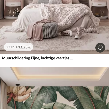
13
.23
€
22
.05
€
Muurschildering Fijne, luchtige veertjes in een perzikroze waas met een glans