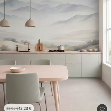
13
.23
€
22
.05
€