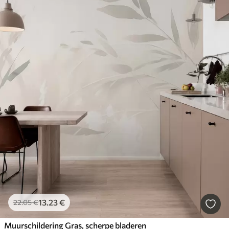
13
.23
€
22
.05
€
Muurschildering Gras, scherpe bladeren