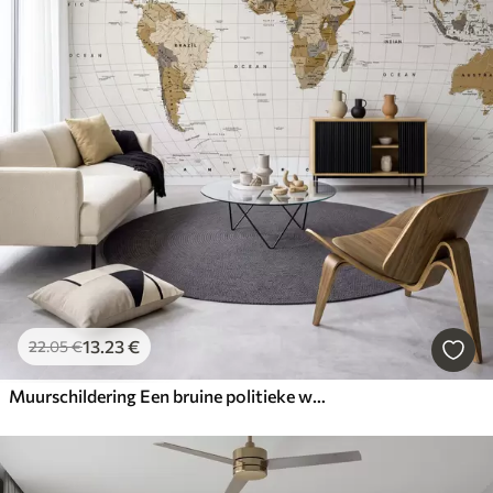
13
.23
€
22
.05
€
Muurschildering Een bruine politieke wereldkaart met vlaggen in het Engels