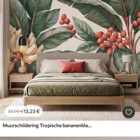
13
.23
€
22
.05
€
Muurschildering Tropische bananenbladeren met trossen rode koffiebessen, in aquarelstijl