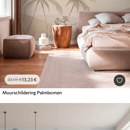
13
.23
€
22
.05
€
Muurschildering Palmbomen