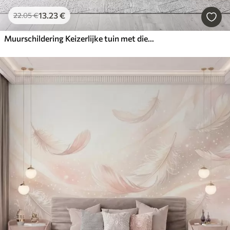
13
.23
€
22
.05
€
Muurschildering Keizerlijke tuin met dieren in oosterse stijl — aap, luipaard, tijger, pauw en reiger