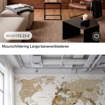
13
.23
€
22
.05
€
Muurschildering Lange bananenbladeren