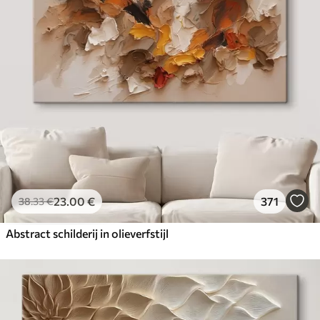
23
.00
€
371
38
.33
€
Abstract schilderij in olieverfstijl