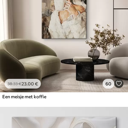
23
.00
€
60
38
.33
€
Een meisje met koffie