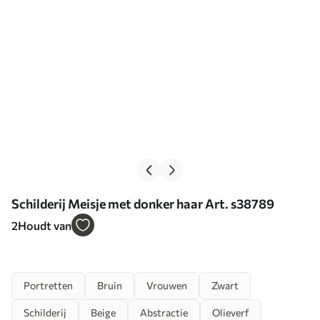
Schilderij Meisje met donker haar Art. s38789
2
Houdt van
Portretten
Bruin
Vrouwen
Zwart
Schilderij
Beige
Abstractie
Olieverf