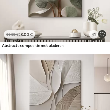
23
.00
€
41
38
.33
€
Abstracte compositie met bladeren