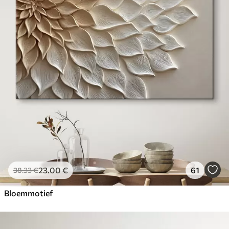
23
.00
€
61
38
.33
€
Bloemmotief