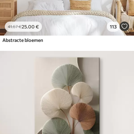
25
.00
€
113
41
.67
€
Abstracte bloemen