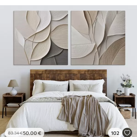
50
.00
€
102
83
.34
€