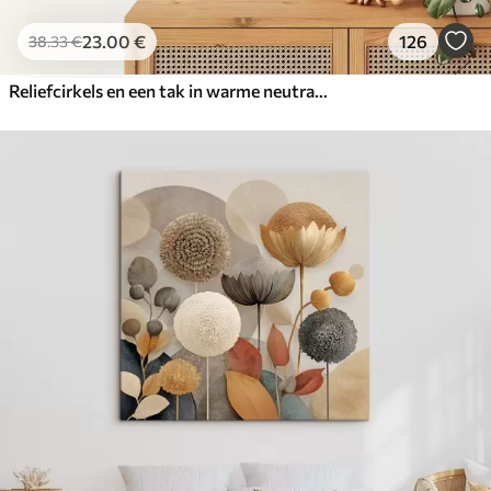
23
.00
€
126
38
.33
€
Reliefcirkels en een tak in warme neutrale tinten