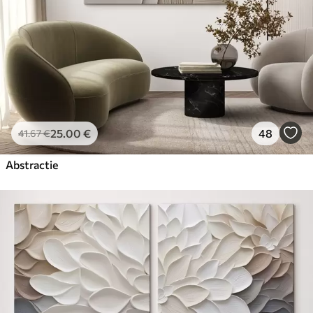
25
.00
€
48
41
.67
€
Abstractie