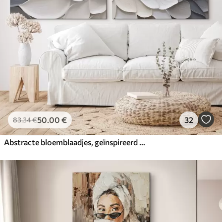
50
.00
€
32
83
.34
€
Abstracte bloemblaadjes, geïnspireerd op de schilderkunst