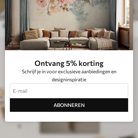
50
.00
€
100
83
.34
€
Abstractie
Ontvang 5% korting
Schrijf je in voor exclusieve aanbiedingen en
designinspiratie
ABONNEREN