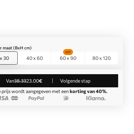
er maat (BxH cm)
HIT
x 30
40 x 60
60 x 90
80 x 120
Van
38
.33
23
.00
€
Volgende stap
 prijs wordt aangegeven met een
korting van 40%
.