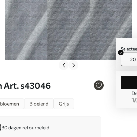
Selecte
20 
n Art. s43046
De
 bloemen
Bloeiend
Grijs
30 dagen retourbeleid