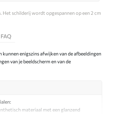
. Het schilderij wordt opgespannen op een 2 cm
FAQ
en kunnen enigszins afwijken van de afbeeldingen
lingen van je beeldscherm en van de
ialen:
synthetisch materiaal met een glanzend
l dat lijkt op schildersdoeken.
g canvas gemaakt van 100% katoen.