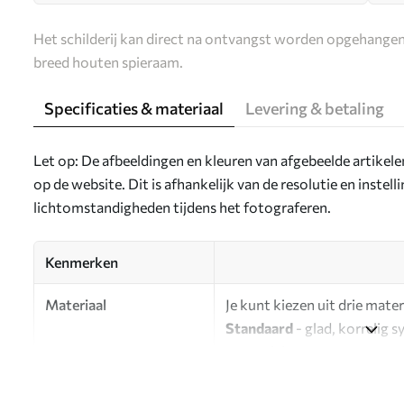
Het schilderij kan direct na ontvangst worden opgehangen
breed houten spieraam.
Specificaties & materiaal
Levering & betaling
Let op: De afbeeldingen en kleuren van afgebeelde artikel
op de website. Dit is afhankelijk van de resolutie en instel
lichtomstandigheden tijdens het fotograferen.
Kenmerken
Materiaal
Je kunt kiezen uit drie mater
Standaard
- glad, korrelig 
oppervlak.
Premium
- een mat materiaa
Eco-Premium
- hoogwaardi