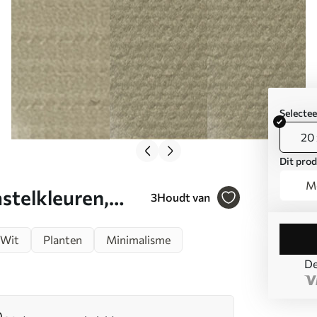
Selecte
20 
Dit prod
Mo
astelkleuren,
3
Houdt van
 s43049
Wit
Planten
Minimalisme
De