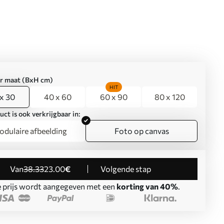
er maat (BxH cm)
HIT
x 30
40 x 60
60 x 90
80 x 120
uct is ook verkrijgbaar in:
dulaire afbeelding
Foto op canvas
Van
38
.33
23
.00
€
Volgende stap
 prijs wordt aangegeven met een
korting van 40%
.