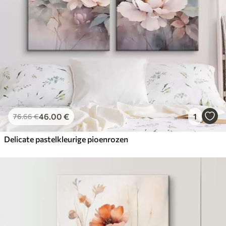
46
.00
€
1
76
.66
€
Delicate pastelkleurige pioenrozen