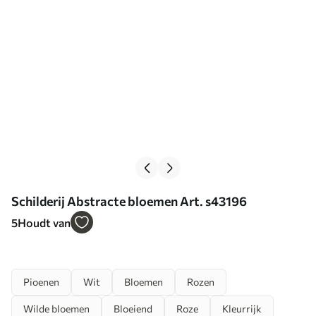
Schilderij Abstracte bloemen Art. s43196
5
Houdt van
Pioenen
Wit
Bloemen
Rozen
Wilde bloemen
Bloeiend
Roze
Kleurrijk