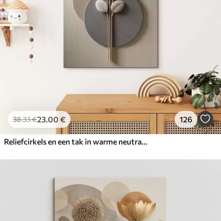
23
.00
€
126
38
.33
€
Reliefcirkels en een tak in warme neutrale tinten