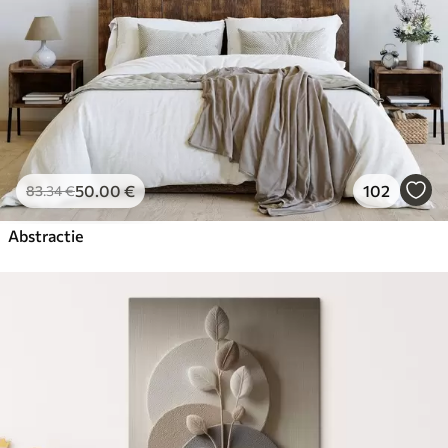
50
.00
€
102
83
.34
€
Abstractie