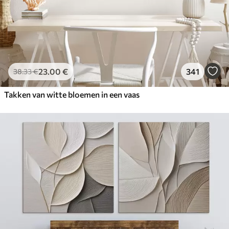
23
.00
€
341
38
.33
€
Takken van witte bloemen in een vaas