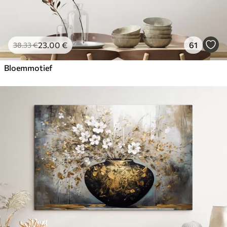
23
.00
€
61
38
.33
€
Bloemmotief