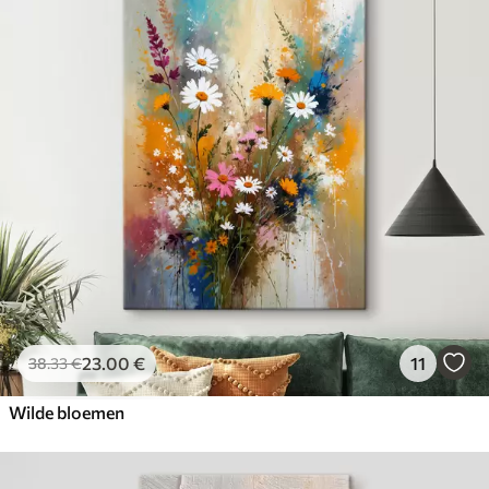
23
.00
€
11
38
.33
€
Wilde bloemen