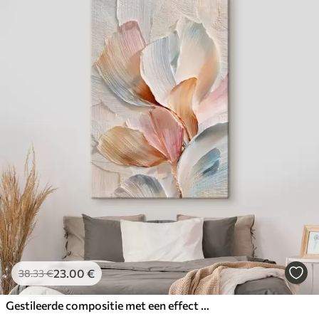
23
.00
€
38
.33
€
Gestileerde compositie met een effect van dikke penseelstreken op een lichte achtergrond