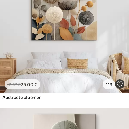
25
.00
€
113
41
.67
€
Abstracte bloemen