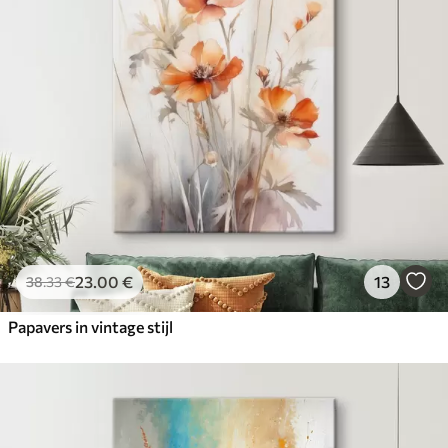
23
.00
€
13
38
.33
€
Papavers in vintage stijl