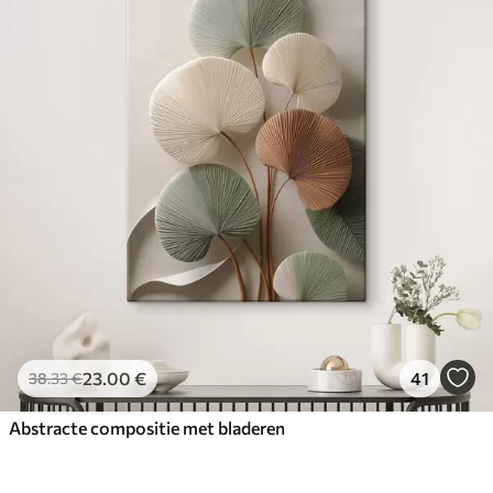
23
.00
€
41
38
.33
€
Abstracte compositie met bladeren