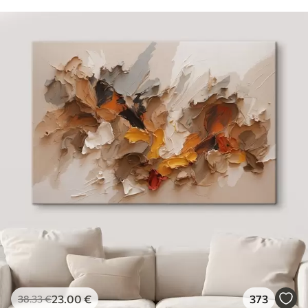
23
.00
€
373
38
.33
€