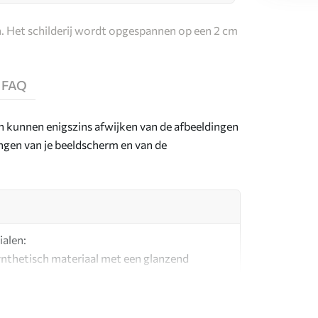
. Het schilderij wordt opgespannen op een 2 cm
FAQ
en kunnen enigszins afwijken van de afbeeldingen
lingen van je beeldscherm en van de
ialen:
synthetisch materiaal met een glanzend
l dat lijkt op schildersdoeken.
g canvas gemaakt van 100% katoen.