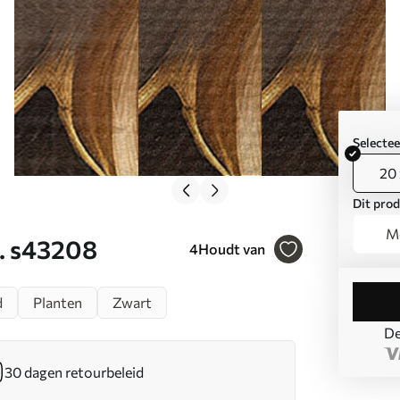
Selecte
20 
Dit prod
Mo
t. s43208
4
Houdt van
d
Planten
Zwart
De
30 dagen retourbeleid