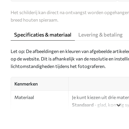
Het schilderij kan direct na ontvangst worden opgehangen
breed houten spieraam.
Specificaties & materiaal
Levering & betaling
Let op: De afbeeldingen en kleuren van afgebeelde artikel
op de website. Dit is afhankelijk van de resolutie en instel
lichtomstandigheden tijdens het fotograferen.
Kenmerken
Materiaal
Je kunt kiezen uit drie mater
Standaard
- glad, korrelig 
oppervlak.
Premium
- een mat materiaa
Eco-Premium
- hoogwaardi