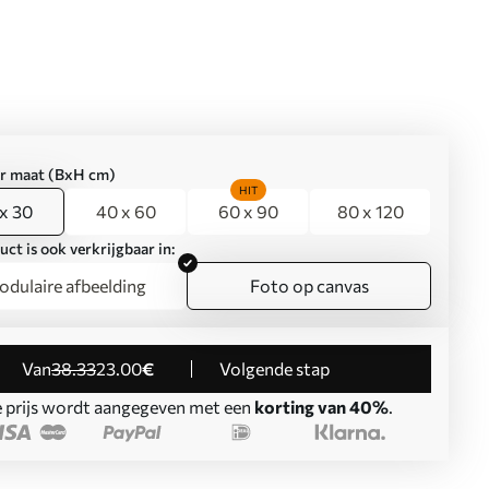
er maat (BxH cm)
HIT
x 30
40 x 60
60 x 90
80 x 120
uct is ook verkrijgbaar in:
dulaire afbeelding
Foto op canvas
Van
38
.33
23
.00
€
Volgende stap
 prijs wordt aangegeven met een
korting van 40%
.