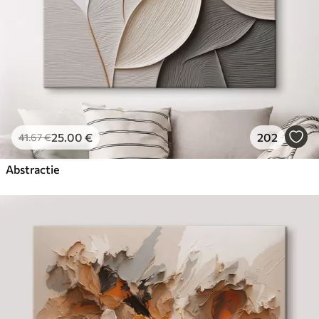
25
.00
€
202
41
.67
€
Abstractie