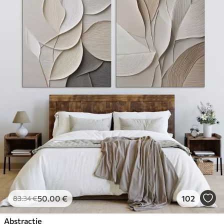
50
.00
€
102
83
.34
€
Abstractie