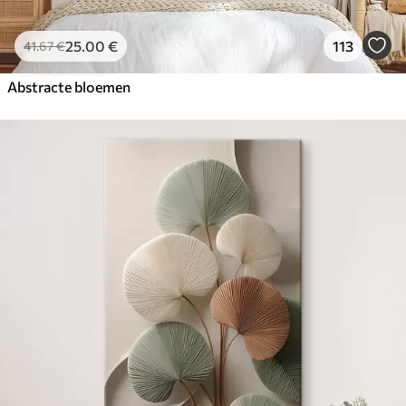
25
.00
€
113
41
.67
€
Abstracte bloemen