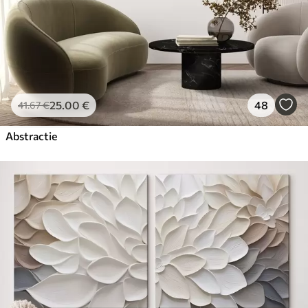
25
.00
€
48
41
.67
€
Abstractie