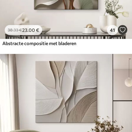
23
.00
€
41
38
.33
€
Abstracte compositie met bladeren