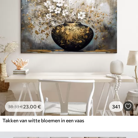
23
.00
€
341
38
.33
€
Takken van witte bloemen in een vaas