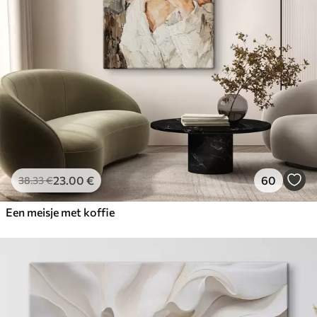
23
.00
€
60
38
.33
€
Een meisje met koffie