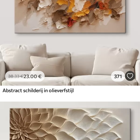
23
.00
€
371
38
.33
€
Abstract schilderij in olieverfstijl