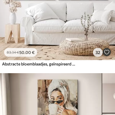
50
.00
€
32
83
.34
€
Abstracte bloemblaadjes, geïnspireerd op de schilderkunst