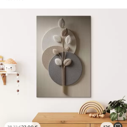
23
.00
€
126
38
.33
€