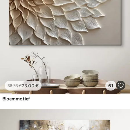
23
.00
€
61
38
.33
€
Bloemmotief