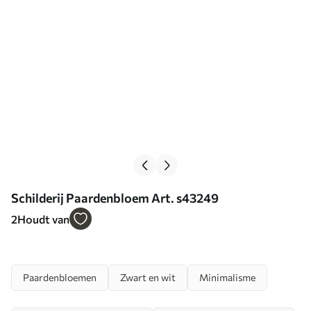
Schilderij Paardenbloem Art. s43249
2
Houdt van
Paardenbloemen
Zwart en wit
Minimalisme