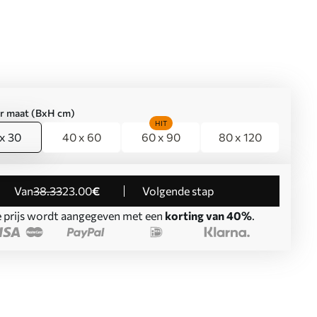
er maat (BxH cm)
HIT
x 30
40 x 60
60 x 90
80 x 120
Van
38
.33
23
.00
€
Volgende stap
 prijs wordt aangegeven met een
korting van 40%
.