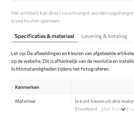
Het schilderij kan direct na ontvangst worden opgehangen
breed houten spieraam.
Specificaties & materiaal
Levering & betaling
Let op: De afbeeldingen en kleuren van afgebeelde artikel
op de website. Dit is afhankelijk van de resolutie en instel
lichtomstandigheden tijdens het fotograferen.
Kenmerken
Materiaal
Je kunt kiezen uit drie mater
Standaard
- glad, korrelig 
oppervlak.
Premium
- een mat materiaa
Eco-Premium
- hoogwaardi