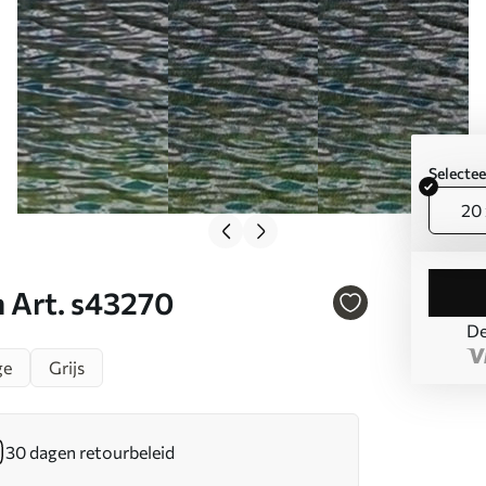
Selecte
20 
n Art. s43270
De
ge
Grijs
30 dagen retourbeleid