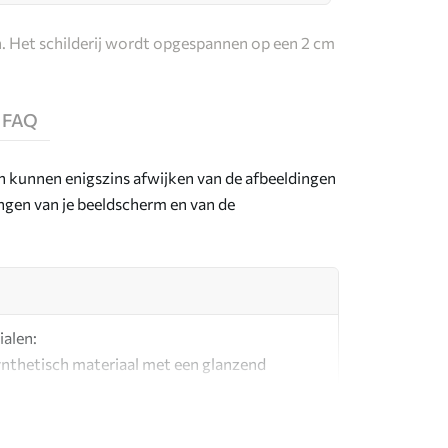
. Het schilderij wordt opgespannen op een 2 cm
FAQ
en kunnen enigszins afwijken van de afbeeldingen
lingen van je beeldscherm en van de
ialen:
synthetisch materiaal met een glanzend
l dat lijkt op schildersdoeken.
g canvas gemaakt van 100% katoen.