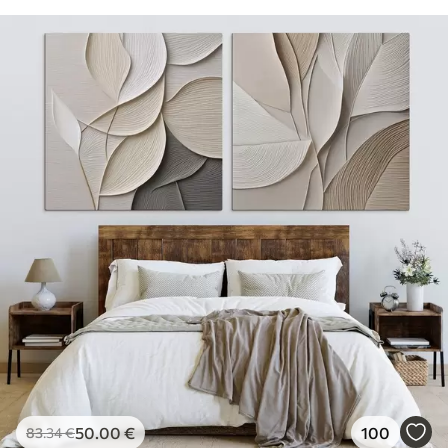
50
.00
€
100
83
.34
€