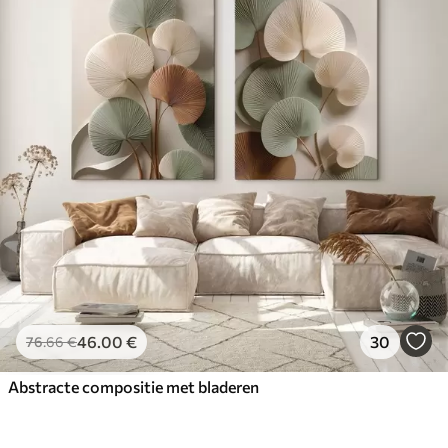
46
.00
€
30
76
.66
€
Abstracte compositie met bladeren