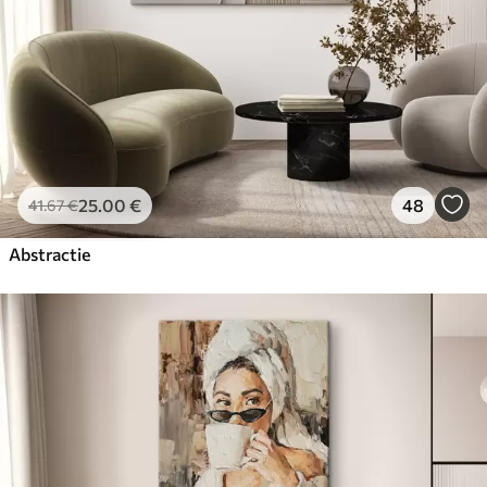
25
.00
€
48
41
.67
€
Abstractie