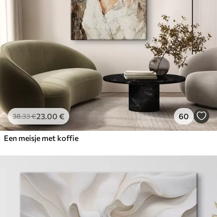
23
.00
€
60
38
.33
€
Een meisje met koffie