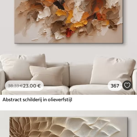
23
.00
€
367
38
.33
€
Abstract schilderij in olieverfstijl