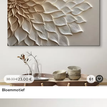
23
.00
€
61
38
.33
€
Bloemmotief