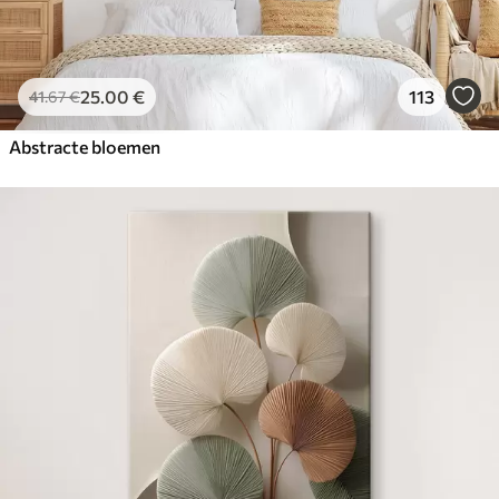
25
.00
€
113
41
.67
€
Abstracte bloemen