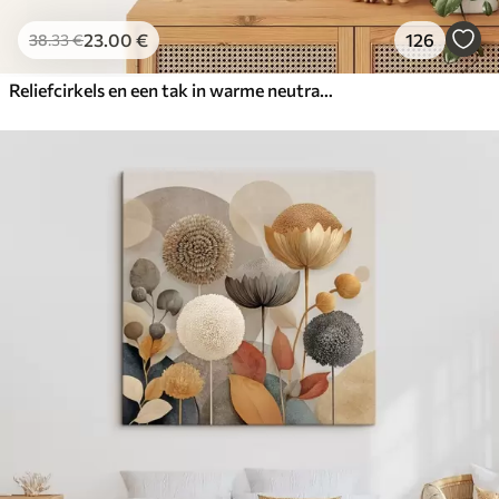
23
.00
€
126
38
.33
€
Reliefcirkels en een tak in warme neutrale tinten