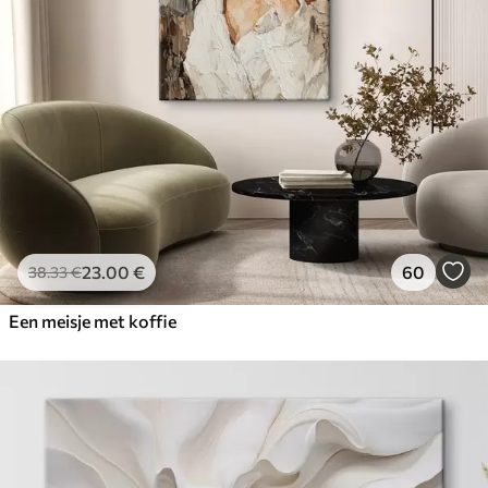
23
.00
€
60
38
.33
€
Een meisje met koffie