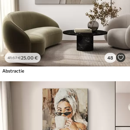
25
.00
€
48
41
.67
€
Abstractie