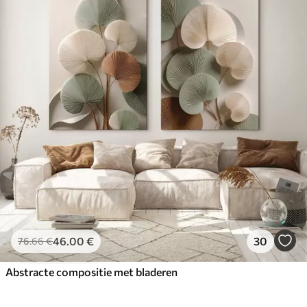
46
.00
€
30
76
.66
€
Abstracte compositie met bladeren