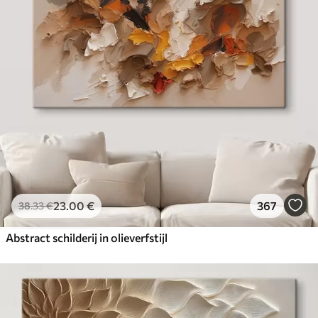
23
.00
€
367
38
.33
€
Abstract schilderij in olieverfstijl