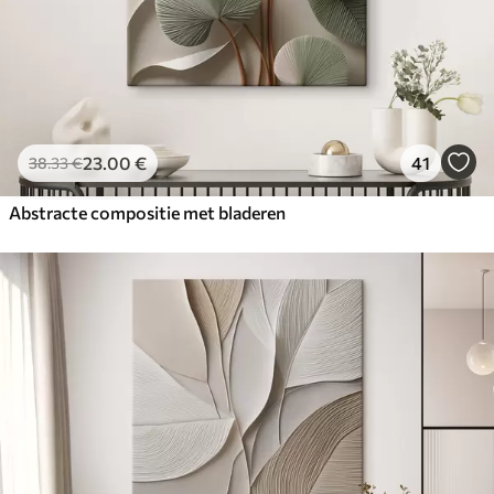
23
.00
€
41
38
.33
€
Abstracte compositie met bladeren