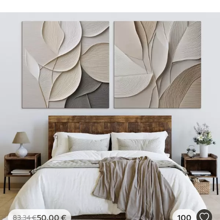
50
.00
€
100
83
.34
€