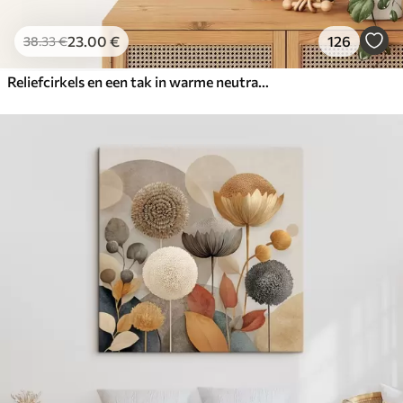
23
.00
€
126
38
.33
€
Reliefcirkels en een tak in warme neutrale tinten