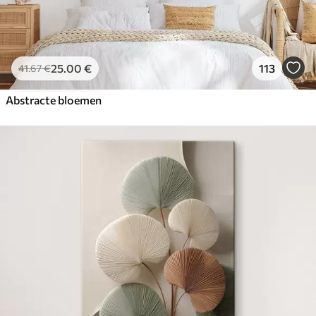
25
.00
€
113
41
.67
€
Abstracte bloemen