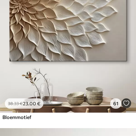
23
.00
€
61
38
.33
€
Bloemmotief