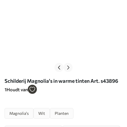
Schilderij Magnolia's in warme tinten Art. s43896
1
Houdt van
Magnolia's
Wit
Planten