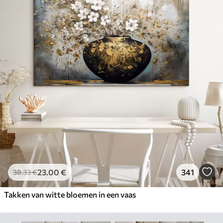
23
.00
€
341
38
.33
€
Takken van witte bloemen in een vaas