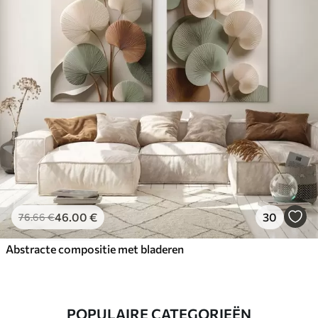
46
.00
€
30
76
.66
€
Abstracte compositie met bladeren
POPULAIRE CATEGORIEËN