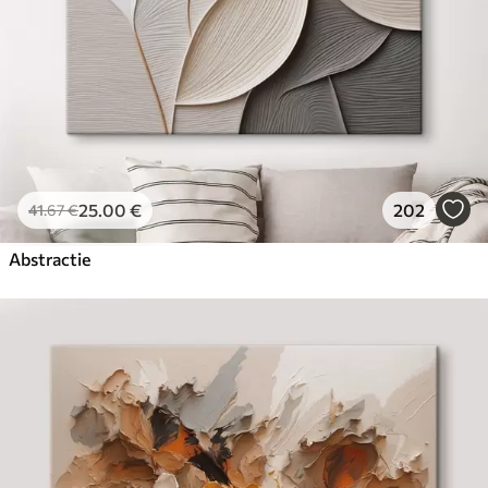
25
.00
€
202
41
.67
€
Abstractie