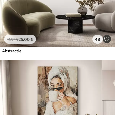
25
.00
€
48
41
.67
€
Abstractie