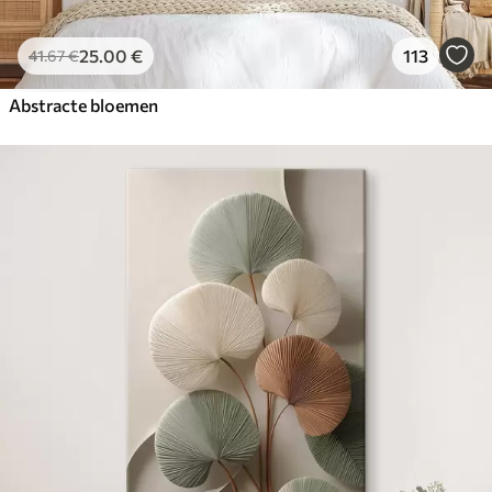
25
.00
€
113
41
.67
€
Abstracte bloemen