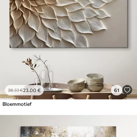
23
.00
€
61
38
.33
€
Bloemmotief