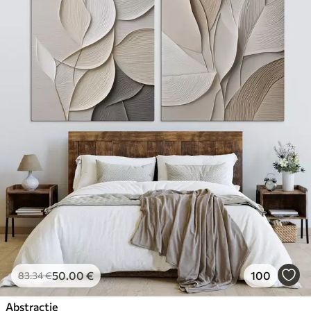
50
.00
€
100
83
.34
€
Abstractie