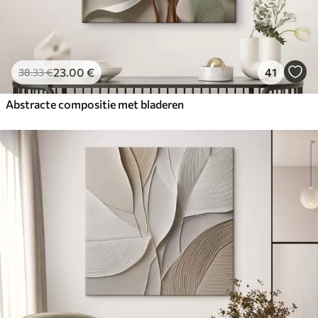
23
.00
€
41
38
.33
€
Abstracte compositie met bladeren