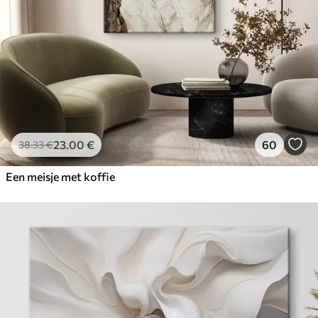
23
.00
€
60
38
.33
€
Een meisje met koffie