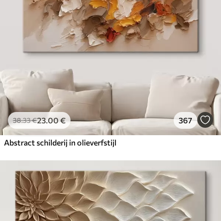
23
.00
€
367
38
.33
€
Abstract schilderij in olieverfstijl