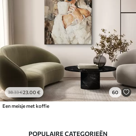
23
.00
€
60
38
.33
€
Een meisje met koffie
POPULAIRE CATEGORIEËN