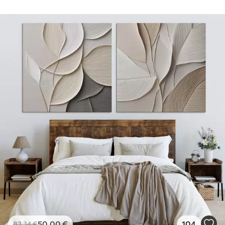
50
.00
€
104
83
.34
€