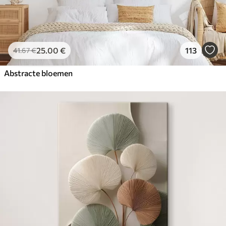
25
.00
€
113
41
.67
€
Abstracte bloemen