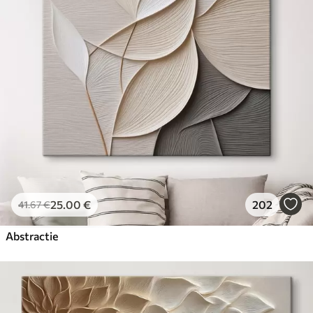
25
.00
€
202
41
.67
€
Abstractie