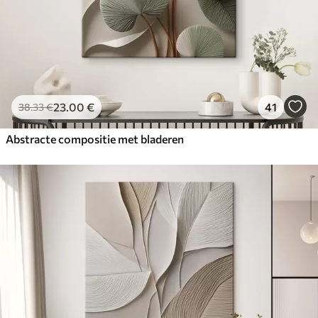
23
.00
€
41
38
.33
€
Abstracte compositie met bladeren