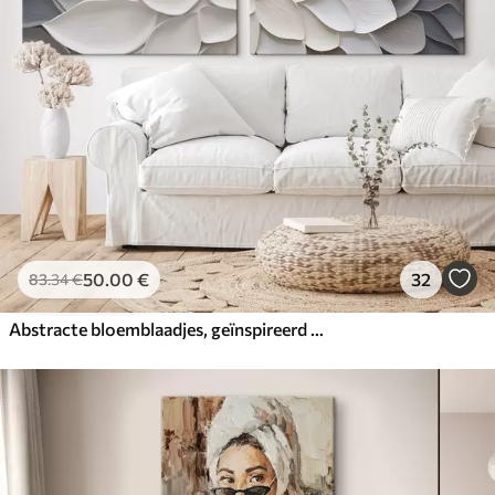
50
.00
€
32
83
.34
€
Abstracte bloemblaadjes, geïnspireerd op de schilderkunst