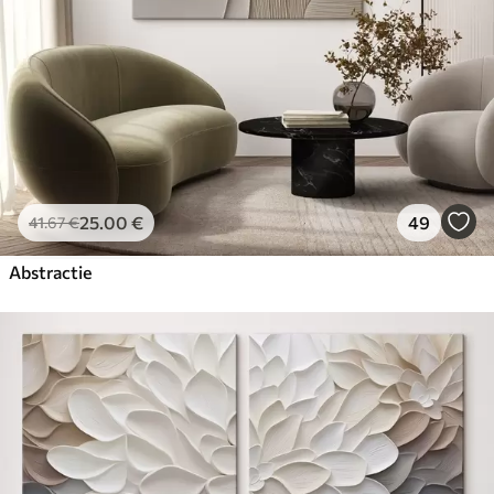
25
.00
€
49
41
.67
€
Abstractie