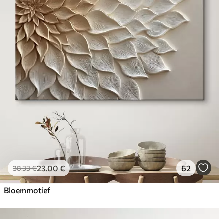
23
.00
€
62
38
.33
€
Bloemmotief