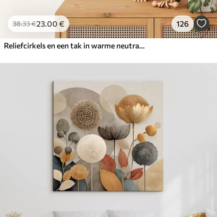
23
.00
€
126
38
.33
€
Reliefcirkels en een tak in warme neutrale tinten