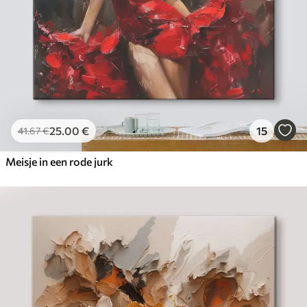
25
.00
€
15
41
.67
€
Meisje in een rode jurk