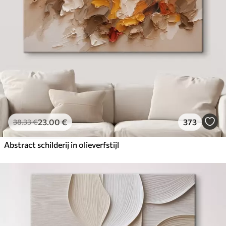
23
.00
€
373
38
.33
€
Abstract schilderij in olieverfstijl