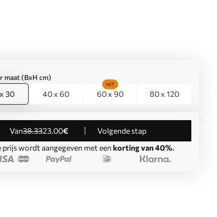
er maat (BxH cm)
HIT
x 30
40 x 60
60 x 90
80 x 120
Van
38
.33
23
.00
€
Volgende stap
 prijs wordt aangegeven met een
korting van 40%
.