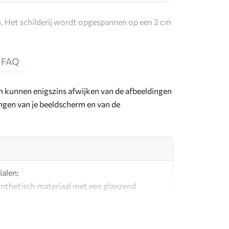
. Het schilderij wordt opgespannen op een 2 cm
FAQ
en kunnen enigszins afwijken van de afbeeldingen
lingen van je beeldscherm en van de
ialen:
synthetisch materiaal met een glanzend
l dat lijkt op schildersdoeken.
g canvas gemaakt van 100% katoen.