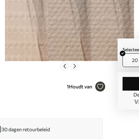
Selecte
20 
1
Houdt van
De
30 dagen retourbeleid