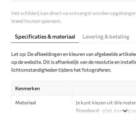
Het schilderij kan direct na ontvangst worden opgehangen
breed houten spieraam.
Specificaties & materiaal
Levering & betaling
Let op: De afbeeldingen en kleuren van afgebeelde artikel
op de website. Dit is afhankelijk van de resolutie en instel
lichtomstandigheden tijdens het fotograferen.
Kenmerken
Materiaal
Je kunt kiezen uit drie mater
Standaard
- glad, korrelig 
oppervlak.
Premium
- een mat materiaa
Eco-Premium
- hoogwaardi