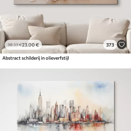
23
.00
€
373
38
.33
€
Abstract schilderij in olieverfstijl