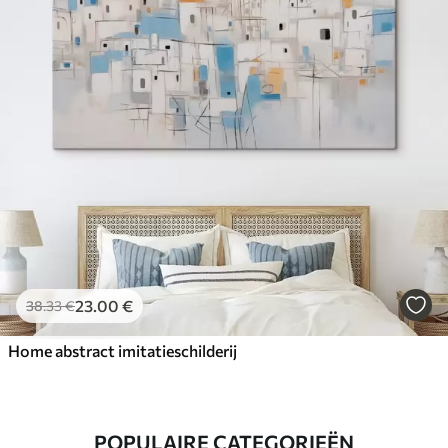
23
.00
€
38
.33
€
Home abstract imitatieschilderij
POPULAIRE CATEGORIEËN