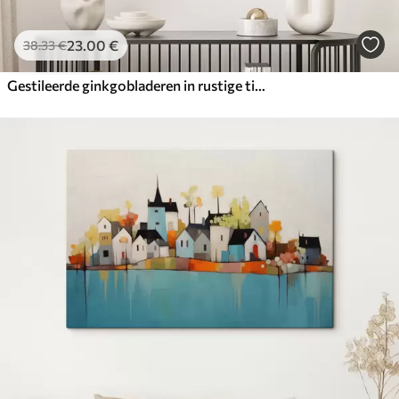
23
.00
€
38
.33
€
Gestileerde ginkgobladeren in rustige tinten