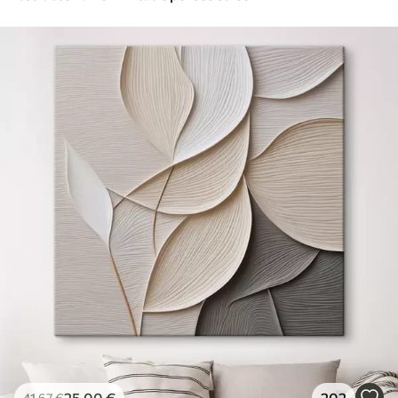
25
.00
€
202
41
.67
€