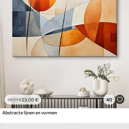
23
.00
€
40
38
.33
€
Abstracte lijnen en vormen