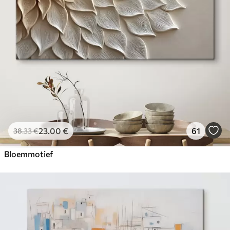
23
.00
€
61
38
.33
€
Bloemmotief