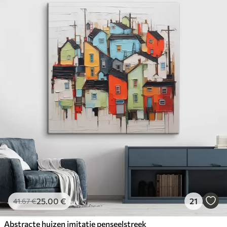
25
.00
€
21
41
.67
€
Abstracte huizen imitatie penseelstreek