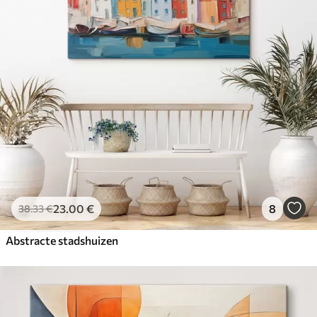
23
.00
€
8
38
.33
€
Abstracte stadshuizen