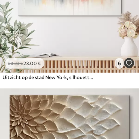
23
.00
€
6
38
.33
€
Uitzicht op de stad New York, silhouetten bouwen, aquarel