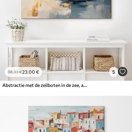
23
.00
€
5
38
.33
€
Abstractie met de zeilboten in de zee, acrylstijl, zonsondergang