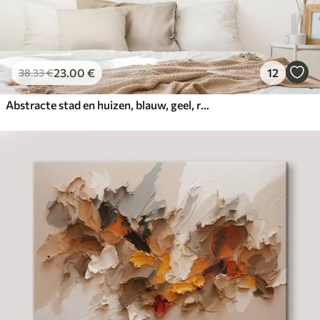
23
.00
€
12
38
.33
€
Abstracte stad en huizen, blauw, geel, rode kleur