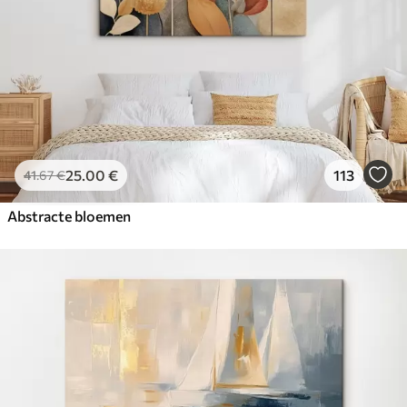
25
.00
€
113
41
.67
€
Abstracte bloemen