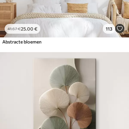
25
.00
€
113
41
.67
€
Abstracte bloemen