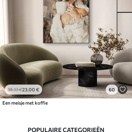
23
.00
€
60
38
.33
€
Een meisje met koffie
POPULAIRE CATEGORIEËN