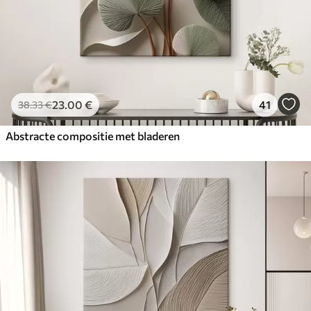
23
.00
€
41
38
.33
€
Abstracte compositie met bladeren