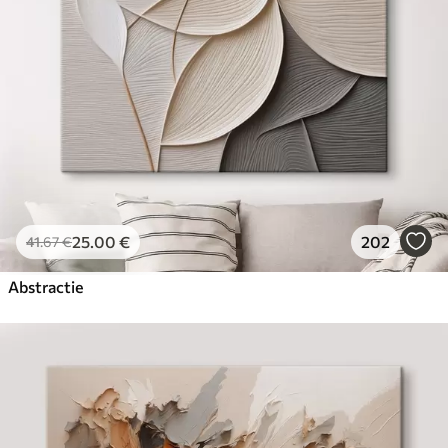
25
.00
€
202
41
.67
€
Abstractie