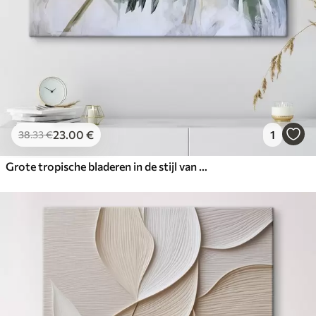
23
.00
€
1
38
.33
€
Grote tropische bladeren in de stijl van een schilderij