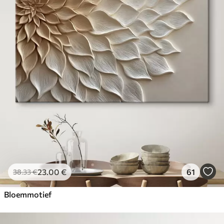
23
.00
€
61
38
.33
€
Bloemmotief