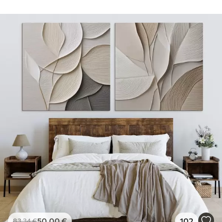
50
.00
€
102
83
.34
€