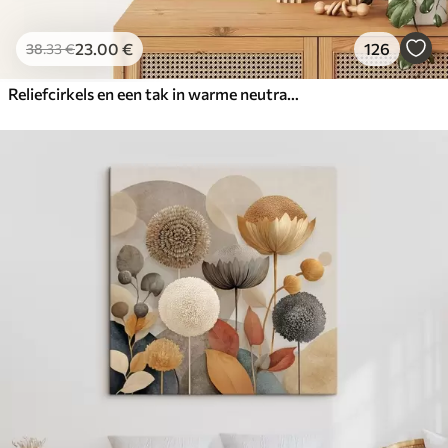
23
.00
€
126
38
.33
€
Reliefcirkels en een tak in warme neutrale tinten