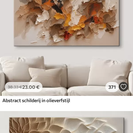
23
.00
€
371
38
.33
€
Abstract schilderij in olieverfstijl