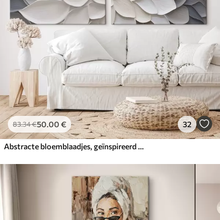
50
.00
€
32
83
.34
€
Abstracte bloemblaadjes, geïnspireerd op de schilderkunst