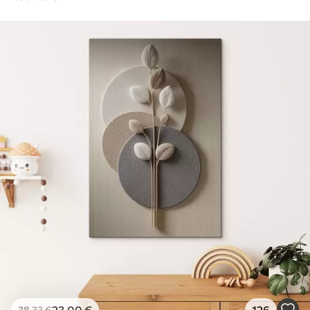
23
.00
€
126
38
.33
€