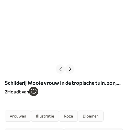
Schilderij Mooie vrouw in de tropische tuin, zon,
pastelkleuren Art. s44155
2
Houdt van
Vrouwen
Illustratie
Roze
Bloemen