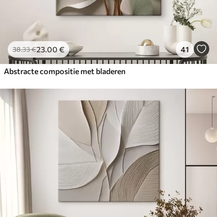
23
.00
€
41
38
.33
€
Abstracte compositie met bladeren