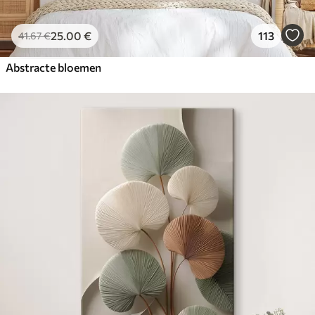
25
.00
€
113
41
.67
€
Abstracte bloemen