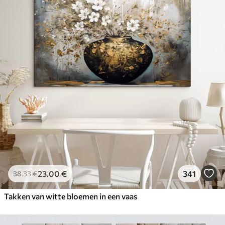
23
.00
€
341
38
.33
€
Takken van witte bloemen in een vaas