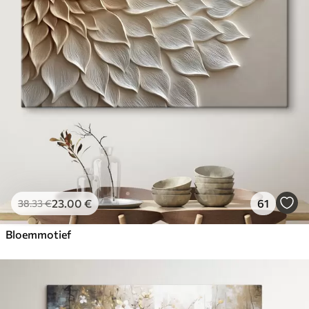
23
.00
€
61
38
.33
€
Bloemmotief