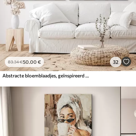
50
.00
€
32
83
.34
€
Abstracte bloemblaadjes, geïnspireerd op de schilderkunst