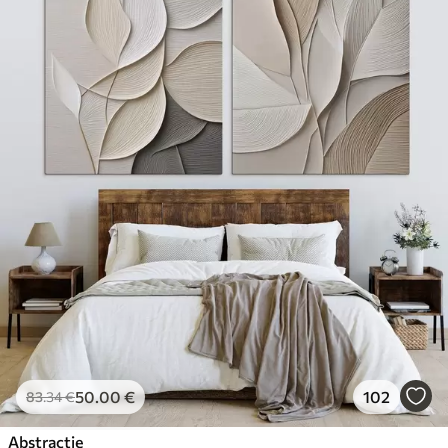
50
.00
€
102
83
.34
€
Abstractie