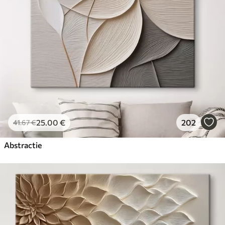
25
.00
€
202
41
.67
€
Abstractie