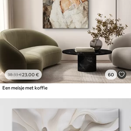
23
.00
€
60
38
.33
€
Een meisje met koffie