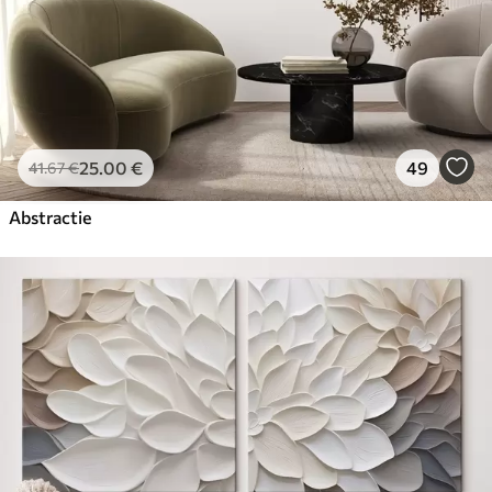
25
.00
€
49
41
.67
€
Abstractie