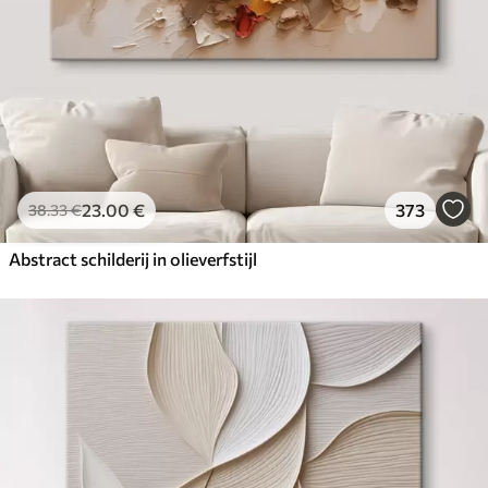
23
.00
€
373
38
.33
€
Abstract schilderij in olieverfstijl