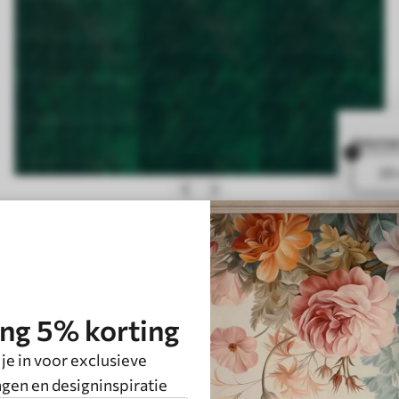
Selecte
20 
 Art. s44185
De
ng 5% korting
 je in voor exclusieve
30 dagen retourbeleid
gen en designinspiratie