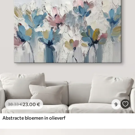
23
.00
€
9
38
.33
€
Abstracte bloemen in olieverf