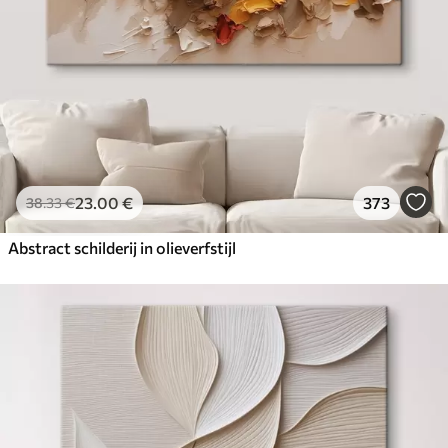
23
.00
€
373
38
.33
€
Abstract schilderij in olieverfstijl