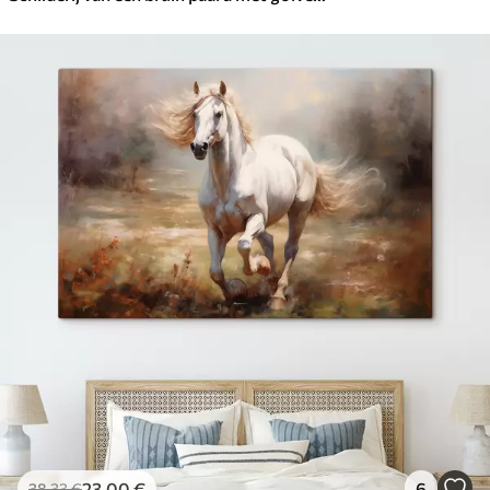
23
.00
€
6
38
.33
€