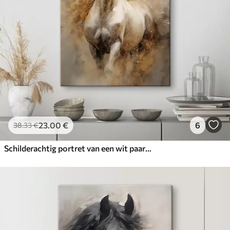
23
.00
€
6
38
.33
€
Schilderachtig portret van een wit paard in beweging