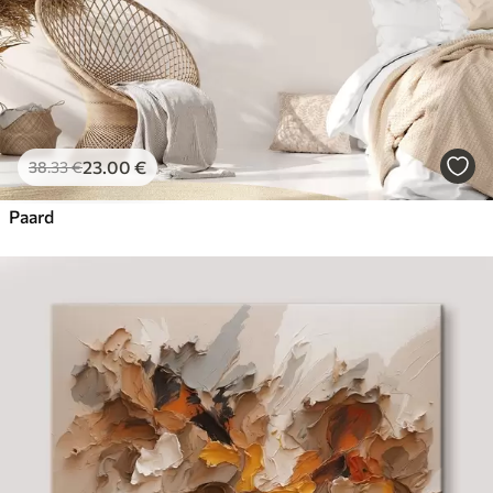
23
.00
€
38
.33
€
Paard