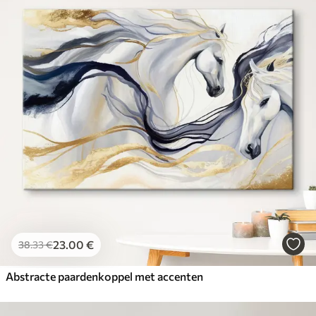
23
.00
€
38
.33
€
Abstracte paardenkoppel met accenten