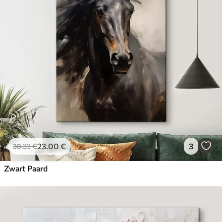
23
.00
€
3
38
.33
€
Zwart Paard