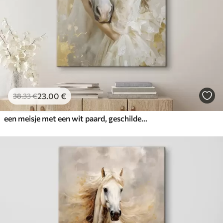
23
.00
€
38
.33
€
een meisje met een wit paard, geschilderd in olieverfstijl