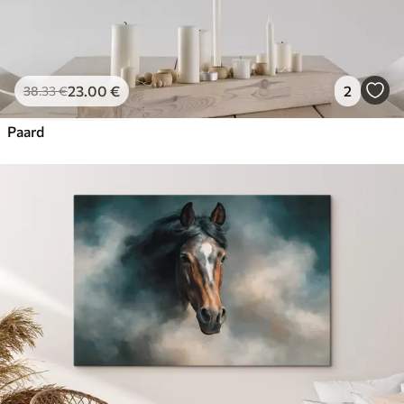
23
.00
€
2
38
.33
€
Paard