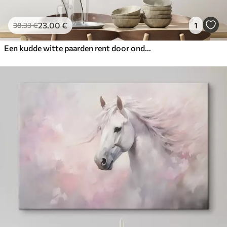
23
.00
€
1
38
.33
€
Een kudde witte paarden rent door ondiep water, met een oranje lucht op de achtergrond