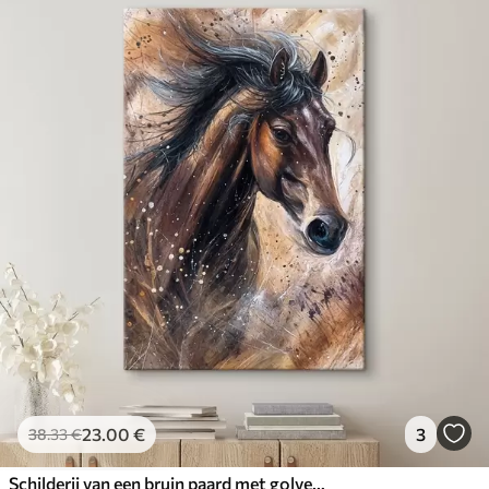
23
.00
€
3
38
.33
€
Schilderij van een bruin paard met golvende manen, tegen een gestructureerde achtergrond met kleuraccenten