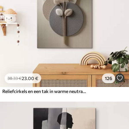
23
.00
€
126
38
.33
€
Reliefcirkels en een tak in warme neutrale tinten