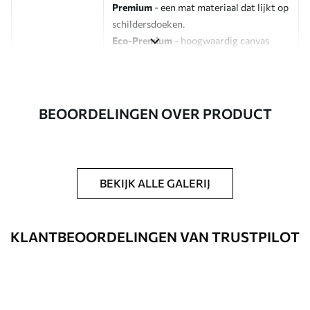
Premium
- een mat materiaal dat lijkt op
schildersdoeken.
Eco-Premium
- hoogwaardig canvas
gemaakt van 100% katoen.
Auteur
UWALLS
BEOORDELINGEN OVER PRODUCT
Artikelnummer
s44749
Daarnaast
Je kunt een laklaag aanbrengen.
BEKIJK ALLE GALERIJ
Beschikbare materialen
Standaard
KLANTBEOORDELINGEN VAN TRUSTPILOT
Van
23
.00
€
✓
Levendige, rijke kleuren
✓
Lichtbestendig
✓
Veilige, geurloze inkt