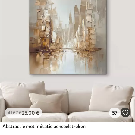
25
.00
€
57
41
.67
€
Abstractie met imitatie penseelstreken