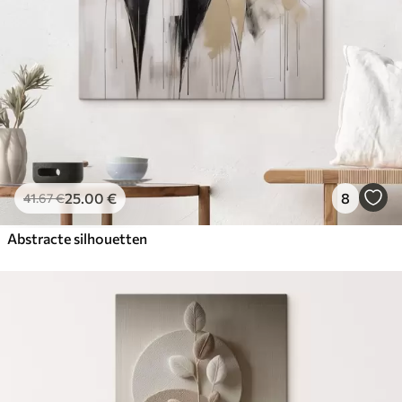
25
.00
€
8
41
.67
€
Abstracte silhouetten