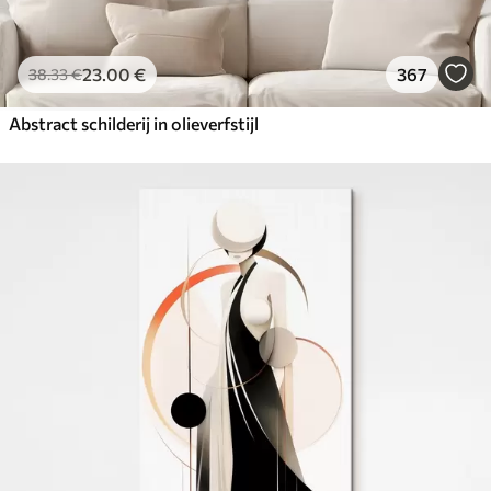
23
.00
€
367
38
.33
€
Abstract schilderij in olieverfstijl