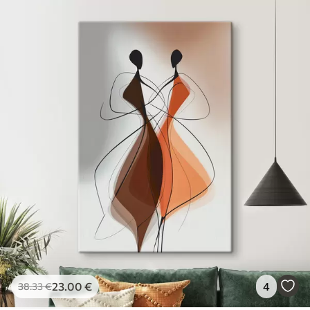
23
.00
€
4
38
.33
€