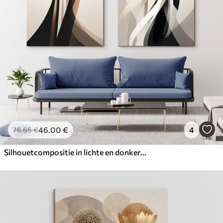
✓
Milieuvriendelijk materiaal
46
.00
€
4
76
.66
€
Silhouetcompositie in lichte en donkere tinten