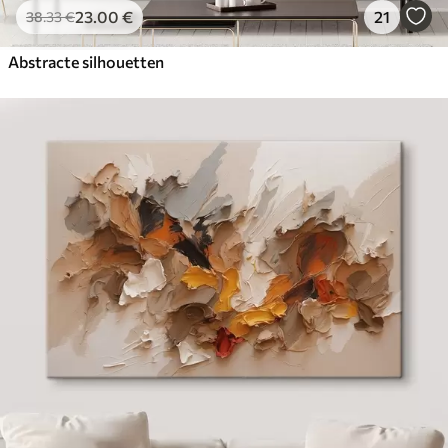
23
.00
€
21
38
.33
€
Abstracte silhouetten