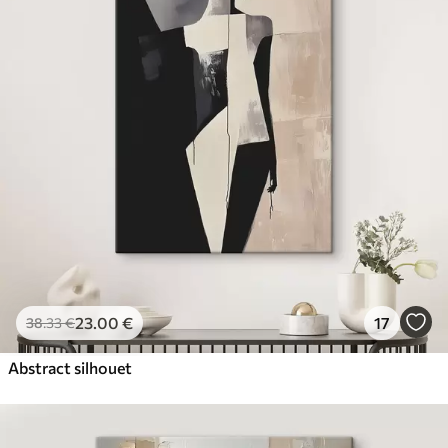
23
.00
€
17
38
.33
€
Abstract silhouet