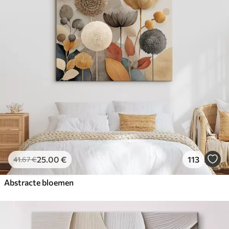
25
.00
€
113
41
.67
€
Abstracte bloemen