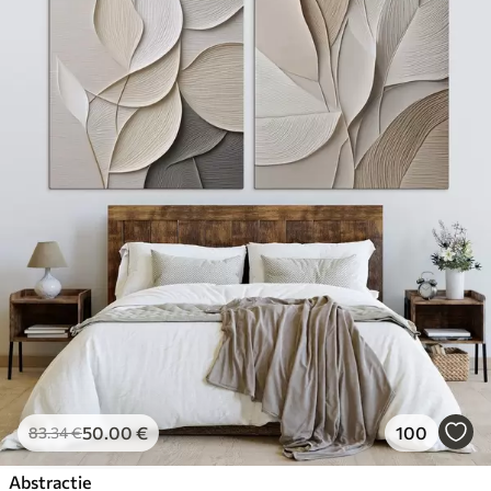
50
.00
€
100
83
.34
€
Abstractie