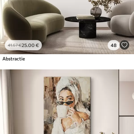
25
.00
€
48
41
.67
€
Abstractie