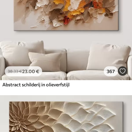
23
.00
€
367
38
.33
€
Abstract schilderij in olieverfstijl