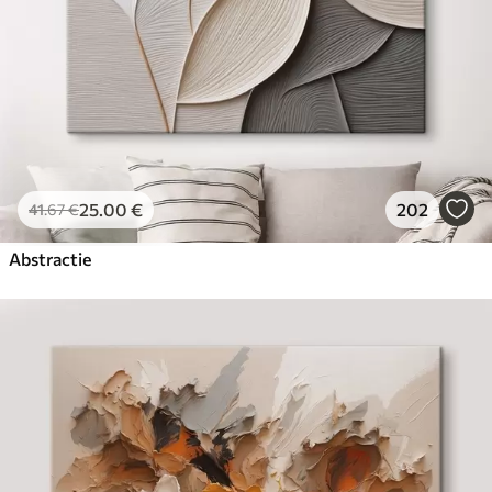
25
.00
€
202
41
.67
€
Abstractie