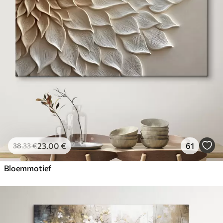
23
.00
€
61
38
.33
€
Bloemmotief