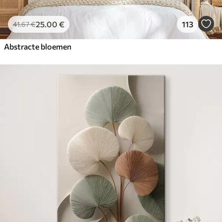
25
.00
€
113
41
.67
€
Abstracte bloemen