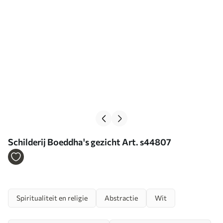
Schilderij Boeddha's gezicht Art. s44807
Spiritualiteit en religie
Abstractie
Wit