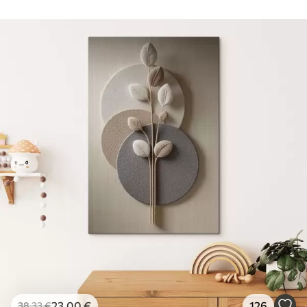
23
.00
€
126
38
.33
€