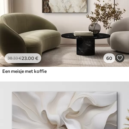
23
.00
€
60
38
.33
€
Een meisje met koffie