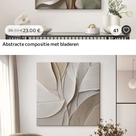
23
.00
€
41
38
.33
€
Abstracte compositie met bladeren