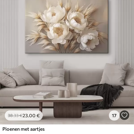
23
.00
€
17
38
.33
€
Pioenen met aartjes