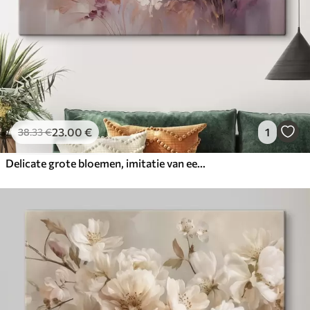
23
.00
€
1
38
.33
€
Delicate grote bloemen, imitatie van een olieverfschilderij