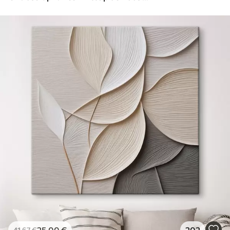
25
.00
€
202
41
.67
€