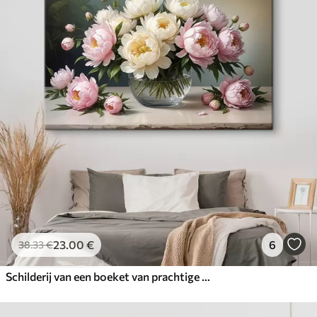
23
.00
€
6
38
.33
€
Schilderij van een boeket van prachtige witte en roze pioenrozen in een glazen vaas op een houten tafel