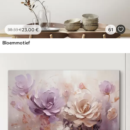
23
.00
€
61
38
.33
€
Bloemmotief