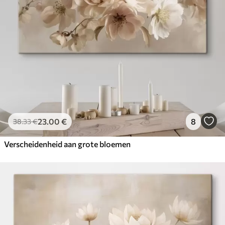
23
.00
€
8
38
.33
€
Verscheidenheid aan grote bloemen