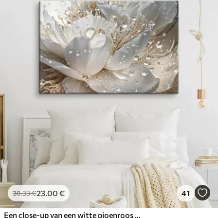
23
.00
€
41
38
.33
€
Een close-up van een witte pioenroos met waterdruppels op de bloemblaadjes, tegen een wazige achtergrond