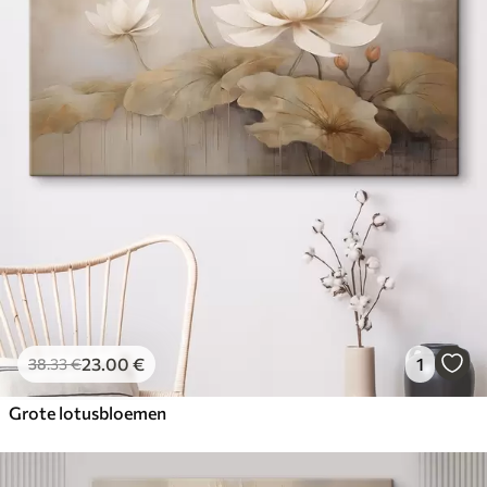
23
.00
€
1
38
.33
€
Grote lotusbloemen