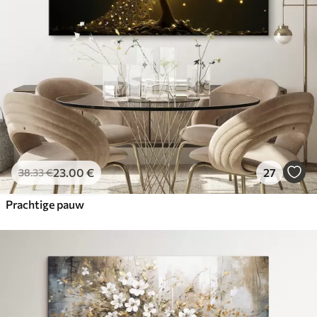
23
.00
€
27
38
.33
€
Prachtige pauw