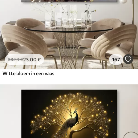
23
.00
€
167
38
.33
€
Witte bloem in een vaas