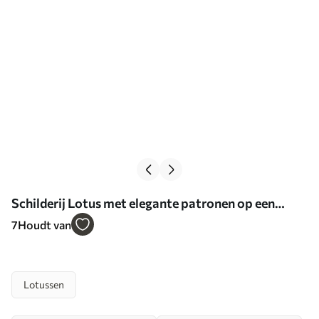
Schilderij Lotus met elegante patronen op een
donkere achtergrond Art. s44841
7
Houdt van
Lotussen