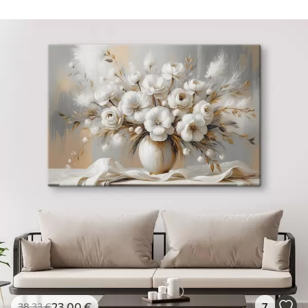
23
.00
€
7
38
.33
€