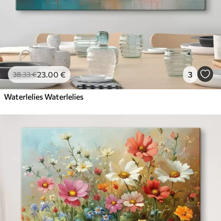
23
.00
€
3
38
.33
€
Waterlelies Waterlelies