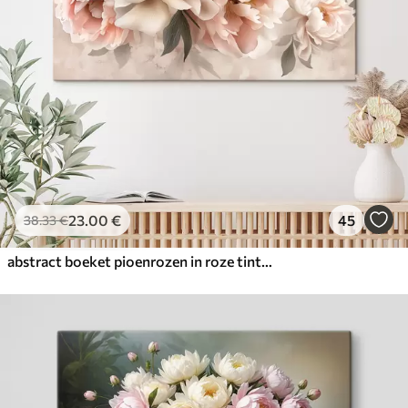
23
.00
€
45
38
.33
€
abstract boeket pioenrozen in roze tinten