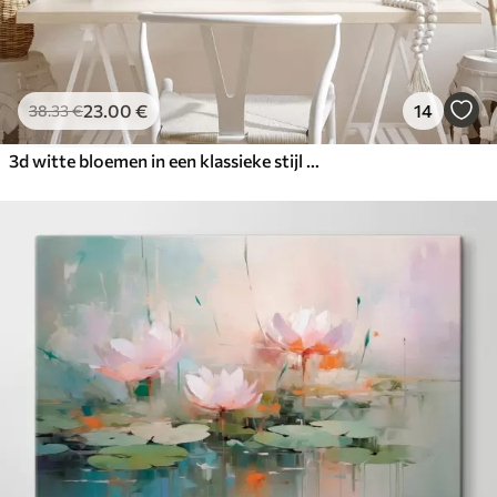
23
.00
€
14
38
.33
€
3d witte bloemen in een klassieke stijl met een geel accent