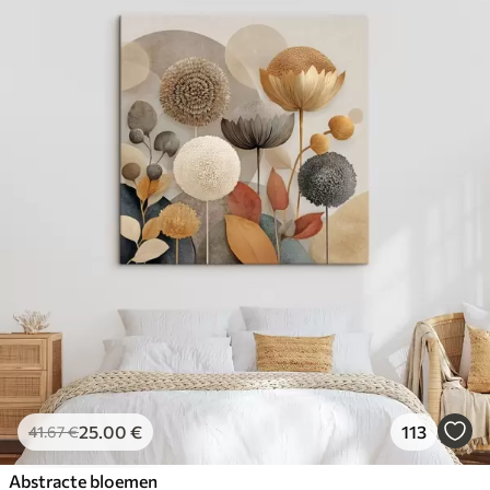
25
.00
€
113
41
.67
€
Abstracte bloemen