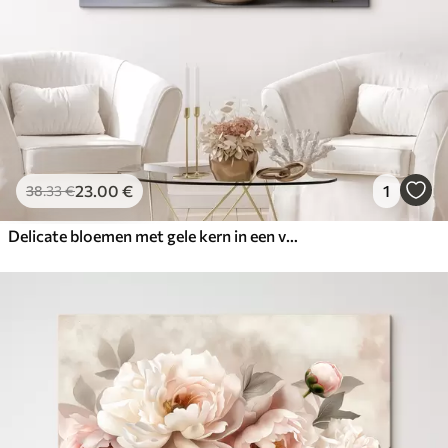
23
.00
€
1
38
.33
€
Delicate bloemen met gele kern in een vaas met patroon