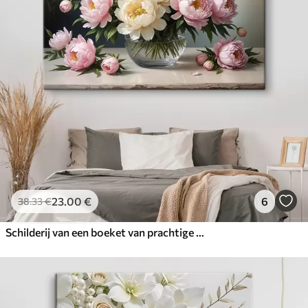
23
.00
€
6
38
.33
€
Schilderij van een boeket van prachtige witte en roze pioenrozen in een glazen vaas op een houten tafel