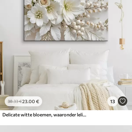
23
.00
€
13
38
.33
€
Delicate witte bloemen, waaronder lelies, rozen en andere bloemen met zachte, fluweelachtige bloemblaadjes