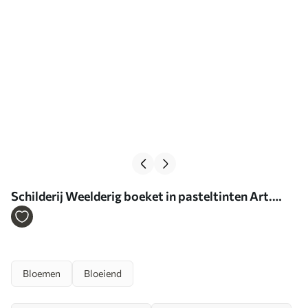
Schilderij Weelderig boeket in pasteltinten Art.
s44846
Bloemen
Bloeiend