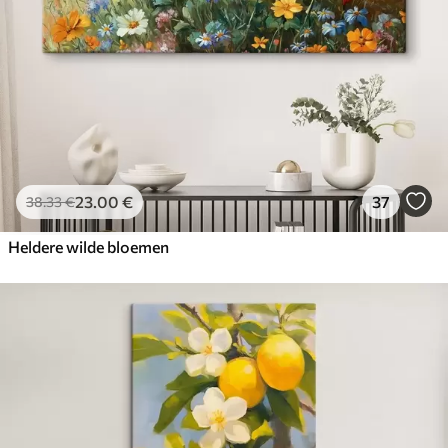
23
.00
€
37
38
.33
€
Heldere wilde bloemen