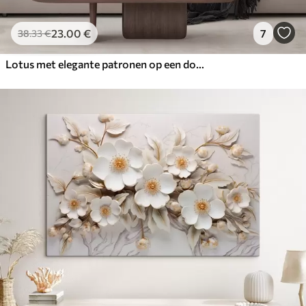
23
.00
€
7
38
.33
€
Lotus met elegante patronen op een donkere achtergrond