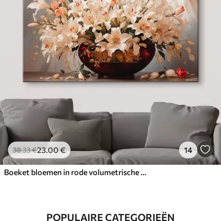
23
.00
€
14
38
.33
€
Boeket bloemen in rode volumetrische vaas
POPULAIRE CATEGORIEËN