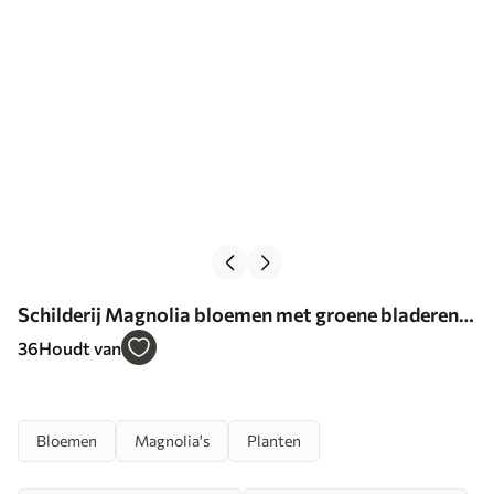
Schilderij Magnolia bloemen met groene bladeren
op een tak, impasto structuurstijl, zacht
36
Houdt van
kleurenpalet Art. s44853
Bloemen
Magnolia's
Planten