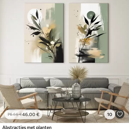
46
.00
€
10
76
.66
€
Abstracties met planten