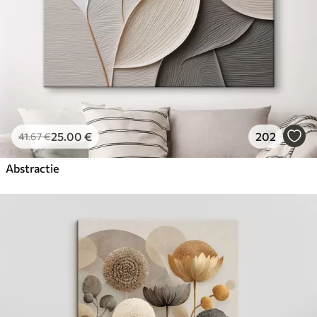
25
.00
€
202
41
.67
€
Abstractie