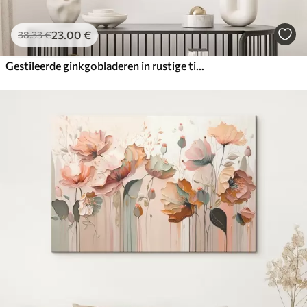
23
.00
€
38
.33
€
Gestileerde ginkgobladeren in rustige tinten