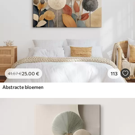
25
.00
€
113
41
.67
€
Abstracte bloemen