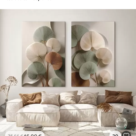
46
.00
€
30
76
.66
€