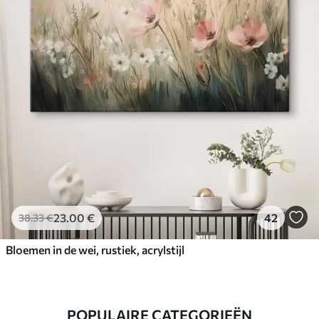
23
.00
€
42
38
.33
€
Bloemen in de wei, rustiek, acrylstijl
POPULAIRE CATEGORIEËN