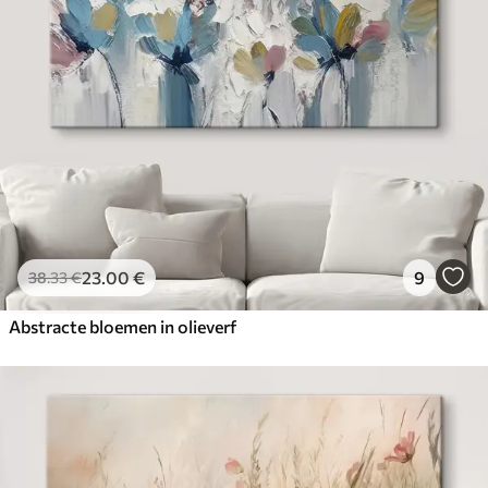
23
.00
€
9
38
.33
€
Abstracte bloemen in olieverf