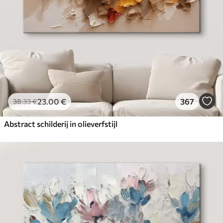
23
.00
€
367
38
.33
€
Abstract schilderij in olieverfstijl