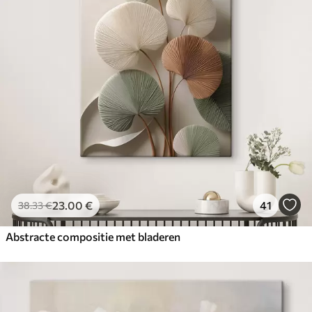
23
.00
€
41
38
.33
€
Abstracte compositie met bladeren