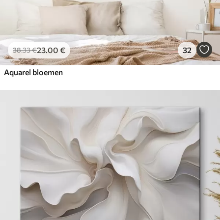
23
.00
€
32
38
.33
€
Aquarel bloemen