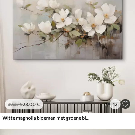
23
.00
€
12
38
.33
€
Witte magnolia bloemen met groene bladeren op een tak, zachte penseelstreken, gedempte kleuren