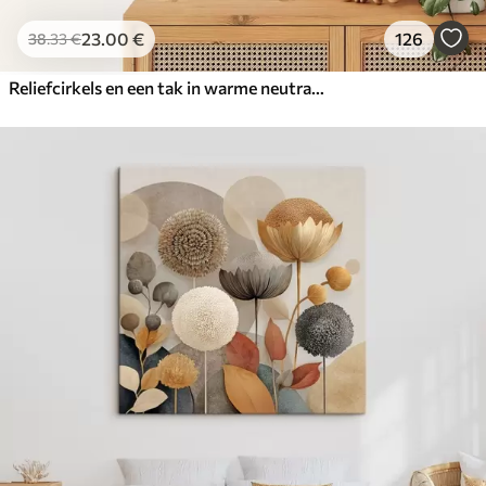
23
.00
€
126
38
.33
€
Reliefcirkels en een tak in warme neutrale tinten