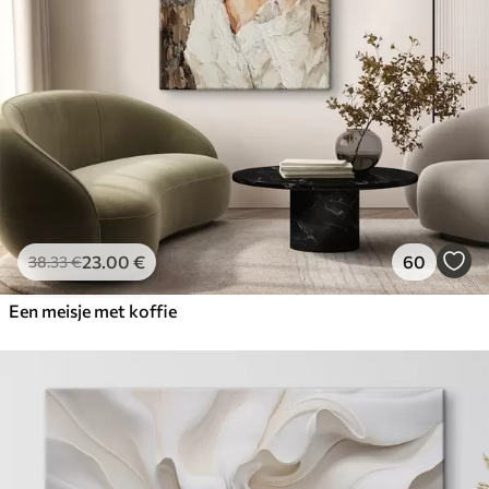
23
.00
€
60
38
.33
€
Een meisje met koffie