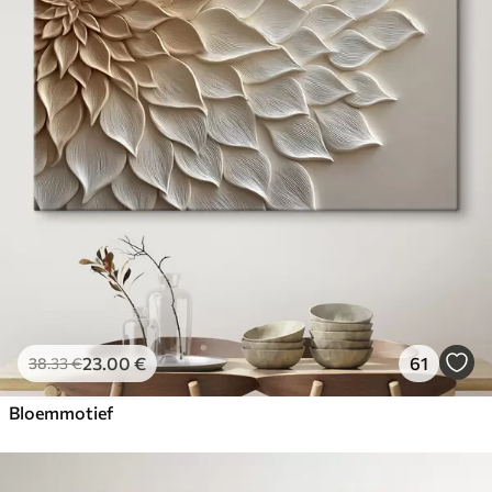
23
.00
€
61
38
.33
€
Bloemmotief