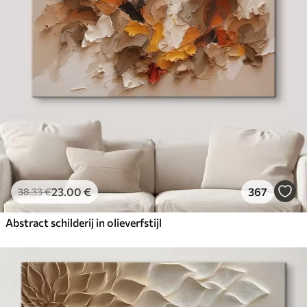
23
.00
€
367
38
.33
€
Abstract schilderij in olieverfstijl