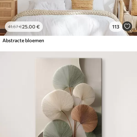
25
.00
€
113
41
.67
€
Abstracte bloemen