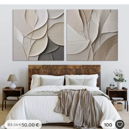
50
.00
€
100
83
.34
€