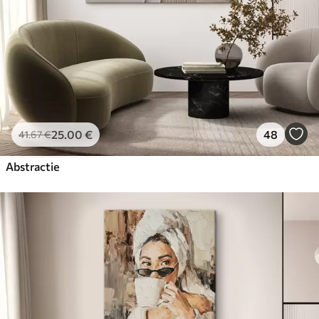
25
.00
€
48
41
.67
€
Abstractie