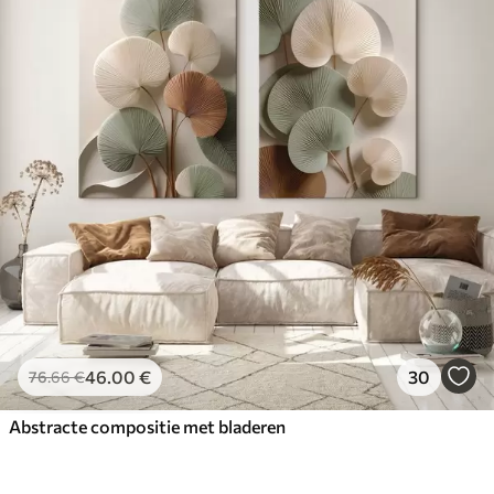
46
.00
€
30
76
.66
€
Abstracte compositie met bladeren