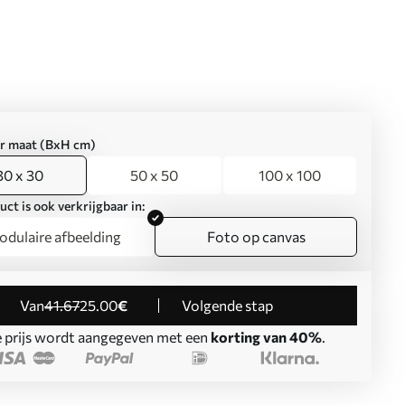
er maat (BxH cm)
30 x 30
50 x 50
100 x 100
uct is ook verkrijgbaar in:
dulaire afbeelding
Foto op canvas
Van
41
.67
25
.00
€
Volgende stap
 prijs wordt aangegeven met een
korting van 40%
.