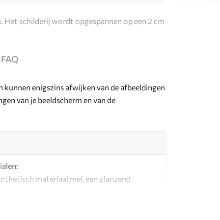
. Het schilderij wordt opgespannen op een 2 cm
FAQ
en kunnen enigszins afwijken van de afbeeldingen
lingen van je beeldscherm en van de
ialen:
synthetisch materiaal met een glanzend
l dat lijkt op schildersdoeken.
g canvas gemaakt van 100% katoen.