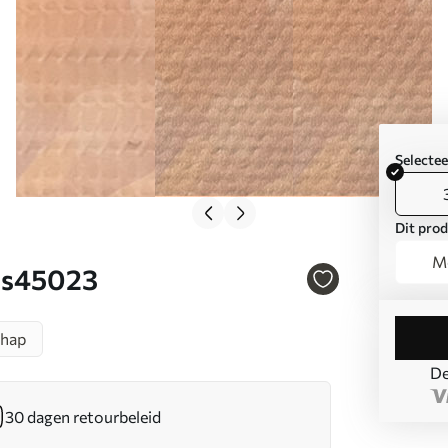
Selecte
Dit prod
Mo
. s45023
chap
De
30 dagen retourbeleid