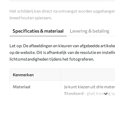
Het schilderij kan direct na ontvangst worden opgehangen
breed houten spieraam.
Specificaties & materiaal
Levering & betaling
Let op: De afbeeldingen en kleuren van afgebeelde artikel
op de website. Dit is afhankelijk van de resolutie en instel
lichtomstandigheden tijdens het fotograferen.
Kenmerken
Materiaal
Je kunt kiezen uit drie mater
Standaard
- glad, korrelig 
oppervlak.
Premium
- een mat materiaa
Eco-Premium
- hoogwaardi