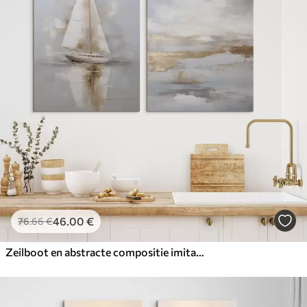
46
.00
€
76
.66
€
Zeilboot en abstracte compositie imitatie van schilderij