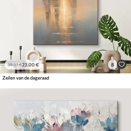
23
.00
€
8
38
.33
€
Zeilen van de dageraad