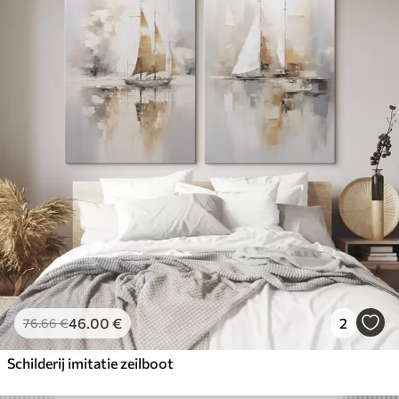
46
.00
€
2
76
.66
€
Schilderij imitatie zeilboot