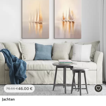
46
.00
€
76
.66
€
Jachten