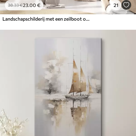
23
.00
€
21
38
.33
€
Landschapschilderij met een zeilboot op een kalme zee, oranje en gele lucht, bergen in de verte