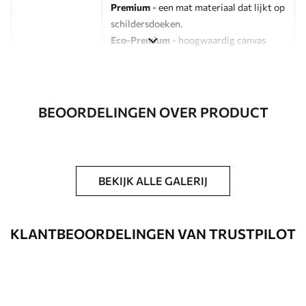
Premium
- een mat materiaal dat lijkt op
schildersdoeken.
Eco-Premium
- hoogwaardig canvas
gemaakt van 100% katoen.
Auteur
UWALLS
BEOORDELINGEN OVER PRODUCT
Artikelnummer
s46566
Daarnaast
Je kunt een laklaag aanbrengen.
BEKIJK ALLE GALERIJ
Beschikbare materialen
Standaard
KLANTBEOORDELINGEN VAN TRUSTPILOT
Van
23
.00
€
✓
Levendige, rijke kleuren
✓
Lichtbestendig
✓
Veilige, geurloze inkt