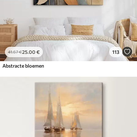
25
.00
€
113
41
.67
€
Abstracte bloemen