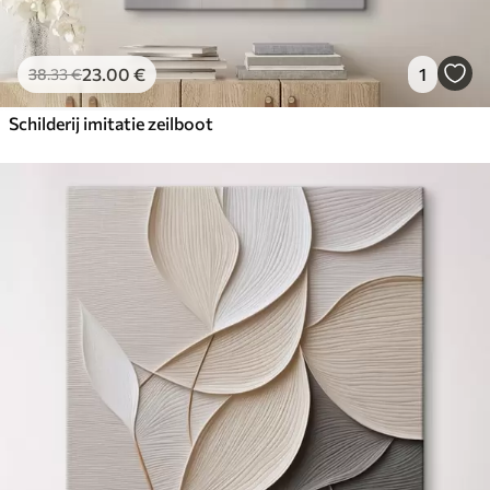
23
.00
€
1
38
.33
€
Schilderij imitatie zeilboot