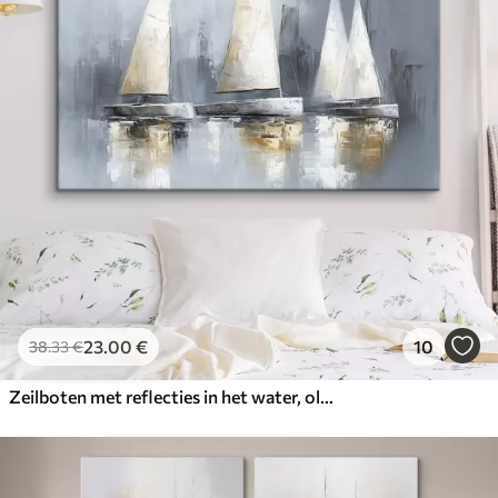
23
.00
€
10
38
.33
€
Zeilboten met reflecties in het water, olieverf tekening, grijze kleuren