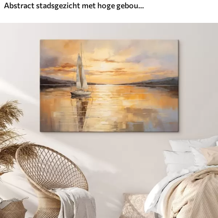
Abstract stadsgezicht met hoge gebouwen in bruine, grijze en witte tinten, weerspiegeld in het water eronder