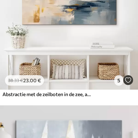
✓
Milieuvriendelijk materiaal
23
.00
€
5
38
.33
€
Abstractie met de zeilboten in de zee, acrylstijl, zonsondergang