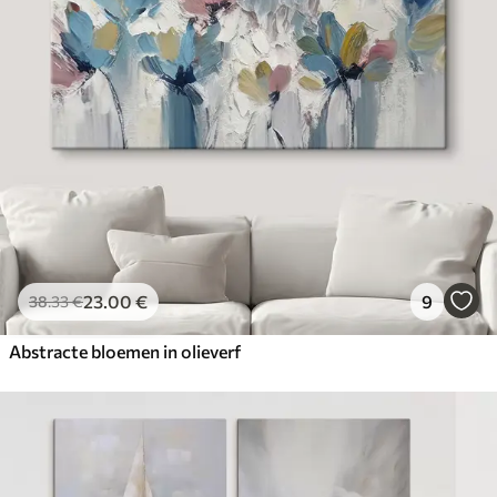
23
.00
€
9
38
.33
€
Abstracte bloemen in olieverf