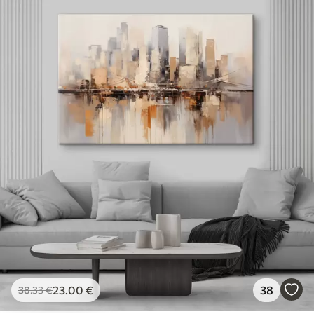
23
.00
€
38
38
.33
€