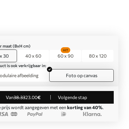
er maat (BxH cm)
HIT
x 30
40 x 60
60 x 90
80 x 120
uct is ook verkrijgbaar in:
dulaire afbeelding
Foto op canvas
Van
38
.33
23
.00
€
Volgende stap
 prijs wordt aangegeven met een
korting van 40%
.