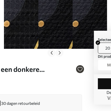
Selecte
20 
Dit prod
Mo
 een donkere
De
30 dagen retourbeleid