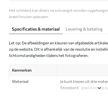
Het schilderij kan direct na ontvangst worden opgehangen
breed houten spieraam.
Specificaties & materiaal
Levering & betaling
Let op: De afbeeldingen en kleuren van afgebeelde artikel
op de website. Dit is afhankelijk van de resolutie en instel
lichtomstandigheden tijdens het fotograferen.
Kenmerken
Materiaal
Je kunt kiezen uit drie mater
Standaard
- glad, korrelig 
oppervlak.
Premium
- een mat materiaa
Eco-Premium
- hoogwaardi