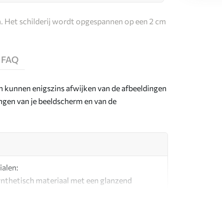
. Het schilderij wordt opgespannen op een 2 cm
FAQ
en kunnen enigszins afwijken van de afbeeldingen
lingen van je beeldscherm en van de
ialen:
synthetisch materiaal met een glanzend
l dat lijkt op schildersdoeken.
g canvas gemaakt van 100% katoen.