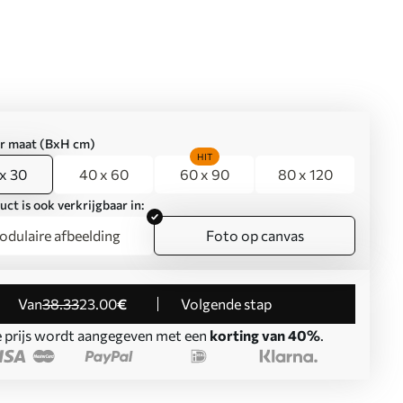
er maat (BxH cm)
HIT
x 30
40 x 60
60 x 90
80 x 120
uct is ook verkrijgbaar in:
dulaire afbeelding
Foto op canvas
Van
38
.33
23
.00
€
Volgende stap
 prijs wordt aangegeven met een
korting van 40%
.