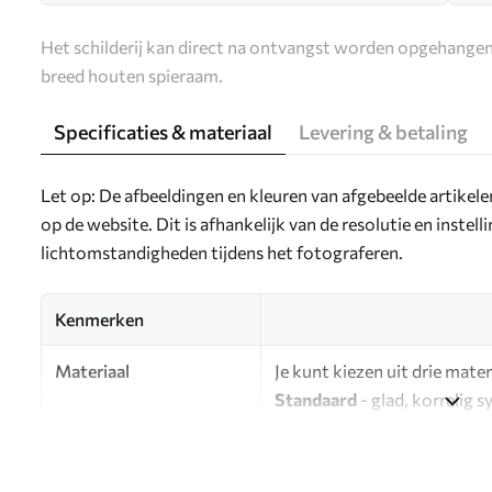
Het schilderij kan direct na ontvangst worden opgehangen
breed houten spieraam.
Specificaties & materiaal
Levering & betaling
Let op: De afbeeldingen en kleuren van afgebeelde artikel
op de website. Dit is afhankelijk van de resolutie en instel
lichtomstandigheden tijdens het fotograferen.
Kenmerken
Materiaal
Je kunt kiezen uit drie mater
Standaard
- glad, korrelig 
oppervlak.
Premium
- een mat materiaa
Eco-Premium
- hoogwaardi