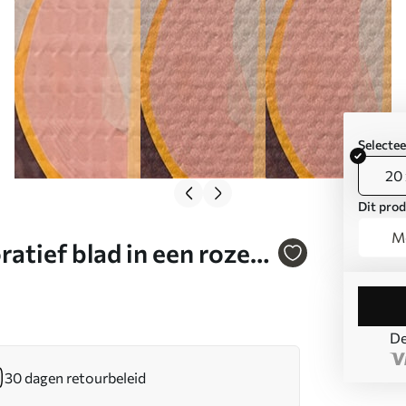
Selecte
20 
Dit prod
Mo
atief blad in een roze-
De
30 dagen retourbeleid