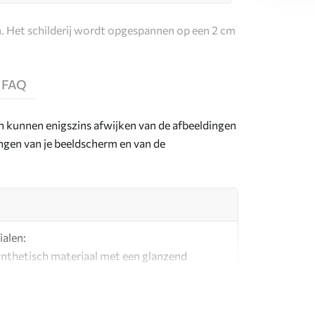
. Het schilderij wordt opgespannen op een 2 cm
FAQ
en kunnen enigszins afwijken van de afbeeldingen
lingen van je beeldscherm en van de
ialen:
synthetisch materiaal met een glanzend
l dat lijkt op schildersdoeken.
g canvas gemaakt van 100% katoen.