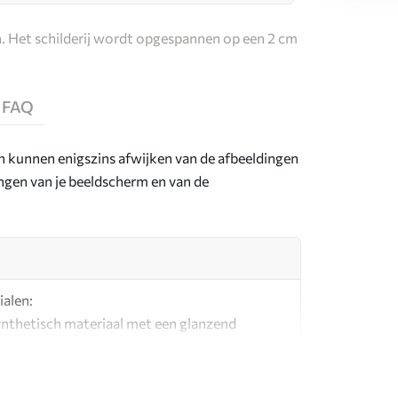
. Het schilderij wordt opgespannen op een 2 cm
FAQ
en kunnen enigszins afwijken van de afbeeldingen
lingen van je beeldscherm en van de
ialen:
synthetisch materiaal met een glanzend
l dat lijkt op schildersdoeken.
g canvas gemaakt van 100% katoen.