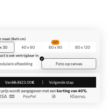
er maat (BxH cm)
HIT
x 30
40 x 60
60 x 90
80 x 120
uct is ook verkrijgbaar in:
dulaire afbeelding
Foto op canvas
Van
38
.33
23
.00
€
Volgende stap
 prijs wordt aangegeven met een
korting van 40%
.