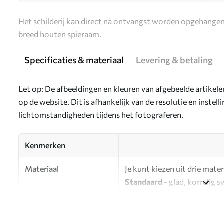
Het schilderij kan direct na ontvangst worden opgehangen
breed houten spieraam.
Specificaties & materiaal
Levering & betaling
Let op: De afbeeldingen en kleuren van afgebeelde artikel
op de website. Dit is afhankelijk van de resolutie en instel
lichtomstandigheden tijdens het fotograferen.
Kenmerken
Materiaal
Je kunt kiezen uit drie mater
Standaard
- glad, korrelig 
oppervlak.
Premium
- een mat materiaa
Eco-Premium
- hoogwaardi