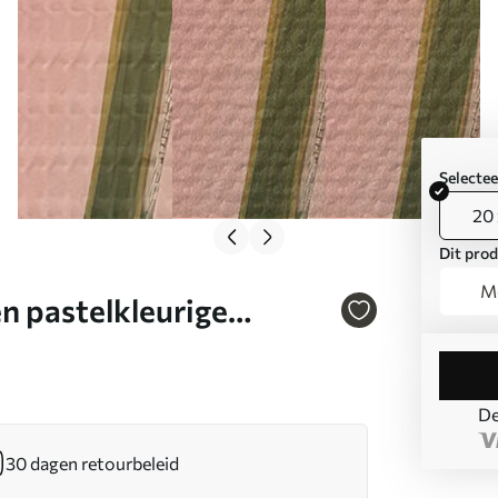
Selecte
20 
Dit prod
Mo
n pastelkleurige
tratiestijl Art. s46949
De
30 dagen retourbeleid